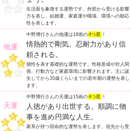
生活面を象徴する運勢です。外部から受ける影響
力を表し、結婚運、家庭運や職場、環境への順応
性を表します。
中野博行さんの地運は18画の
4つ星
！
情熱的で剛気。忍耐力があり信
地運
頼される。
個性を表す基礎的な運勢です。性格形成や対人関
係、行動力など家庭環境に影響されます。主に誕
生してから20歳くらいまでの若年期の運勢を表し
ます。
中野博行さんの天運は15画の
4つ星
！
天運
人徳があり出世する。順調に物
事を進め円満な人生。
家系が持つ宿命的な運勢を表します。祖先から受