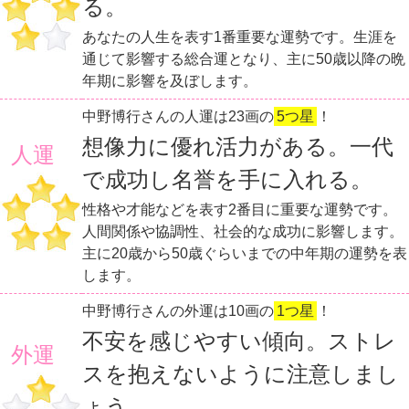
る。
あなたの人生を表す1番重要な運勢です。生涯を
通じて影響する総合運となり、主に50歳以降の晩
年期に影響を及ぼします。
中野博行さんの人運は23画の
5つ星
！
想像力に優れ活力がある。一代
人運
で成功し名誉を手に入れる。
性格や才能などを表す2番目に重要な運勢です。
人間関係や協調性、社会的な成功に影響します。
主に20歳から50歳ぐらいまでの中年期の運勢を表
します。
中野博行さんの外運は10画の
1つ星
！
不安を感じやすい傾向。ストレ
外運
スを抱えないように注意しまし
ょう。