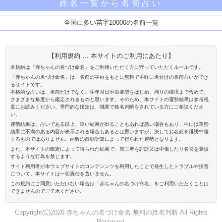
姓名一覧から名前占い
全国に多い苗字10000の名前一覧
【利用規約 … 本サイトのご利用にあたり】
本規約は「赤ちゃんの名づけ命名」をご利用いただく方に守っていただくルールです。
「赤ちゃんの名づけ命名」は、名前の字画をもとに無料で手軽に名付けの名前占いができ
るサイトです。
本格的な占いは、名前だけでなく、生年月日や血液型をはじめ、周りの環境まで含めて、
さまざまな角度から鑑定されるものと思います。そのため、本サイトの運勢結果は参考程
度にお読みください。専門的な鑑定は、職業で姓名判断をされている方にご相談くださ
い。
運勢結果は、占いである以上、良い結果が出ることもあれば悪い場合もあり、中には運勢
結果に不満のある内容が表示される場合もあるとは思いますが、決してお名前を誹謗中傷
するものではありません。画数の自動計算によって得られた運勢となります。
また、本サイトの鑑定によって得られた結果で、第三者を誹謗又は中傷したり名誉を棄損
するような行為を禁じます。
サイト利用者が本ウェブサイトのコンテンンツを利用したことで発生したトラブルや損害
について、本サイトは一切責任を負いません。
この規約にご同意いただけない場合は「赤ちゃんの名づけ命名」をご利用いただくことは
できませんのでご了承ください。
Copyright(C)2026 赤ちゃんの名づけ命名 無料の姓名判断 All Rights
Reserved.