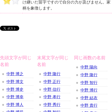
け継いだ苗字ですので自分の力が及びません。家
柄を象徴します。
先頭文字が同じ
末尾文字が同じ
同じ画数の名前
名前
名前
中野 陽向
中野 博之
中野 隆行
中野 隆行
中野 博文
中野 正行
中野 智行
中野 博史
中野 信行
中野 博行
中野 博幸
中野 孝行
中野 結衣
中野 博人
中野 秀行
中野 貴行