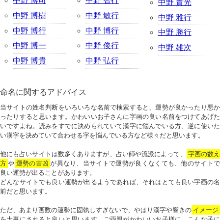
中野 博司
中野 智行
中野 貴光
中野 博樹
中野 敏行
中野 雅行
中野 博行
中野 博行
中野 勝行
中野 博一
中野 俊行
中野 雄次
中野 博貴
中野 弘行
命名に関するアドバイス
当サイトの姓名判断をいろいろな名前で検索すると、運勢が良かったり悪か
ったりすると思います。かわいいお子さんに字画の良い名前をつけてあげた
いですよね。読みをすでに決められていて漢字に悩んでいる方、逆に使いた
い漢字を決めていて合わせる字を悩んでいる方など様々だと思います。
他にも占いサイトは数多くありますが、占い師や流派によって、
字画の数
方
や
運勢の吉凶
が異なり、当サイトで運勢が良くなくても、他のサイトで
良い運勢が出ることがあります。
どんなサイトでも良い運勢が出るようであれば、それはとても良い字画の名
前だと思います。
ただ、あまり画数の運勢に固執しすぎないで、やはり漢字や響きの
イメージ
を大事にされると良いと思います。ご両親がかわいいお子様に、こんな子に