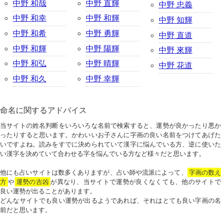
中野 和哉
中野 直輝
中野 忠義
中野 和幸
中野 和輝
中野 知輝
中野 和希
中野 勇輝
中野 直道
中野 和輝
中野 陽輝
中野 來輝
中野 和弘
中野 晴輝
中野 花道
中野 和久
中野 幸輝
命名に関するアドバイス
当サイトの姓名判断をいろいろな名前で検索すると、運勢が良かったり悪か
ったりすると思います。かわいいお子さんに字画の良い名前をつけてあげた
いですよね。読みをすでに決められていて漢字に悩んでいる方、逆に使いた
い漢字を決めていて合わせる字を悩んでいる方など様々だと思います。
他にも占いサイトは数多くありますが、占い師や流派によって、
字画の数
方
や
運勢の吉凶
が異なり、当サイトで運勢が良くなくても、他のサイトで
良い運勢が出ることがあります。
どんなサイトでも良い運勢が出るようであれば、それはとても良い字画の名
前だと思います。