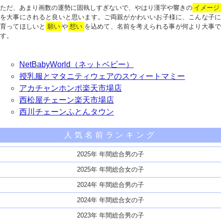
ただ、あまり画数の運勢に固執しすぎないで、やはり漢字や響きの
イメージ
を大事にされると良いと思います。ご両親がかわいいお子様に、こんな子に
育ってほしいと
願い
や
想い
を込めて、名前を考えられる事が何より大事で
す。
NetBabyWorld（ネットベビー）
授乳服とマタニティウェアのスウィートマミー
アカチャンホンポ楽天市場店
西松屋チェーン楽天市場店
西川チェーンふとんタウン
人気名前ランキング
2025年 年間総合男の子
2025年 年間総合女の子
2024年 年間総合男の子
2024年 年間総合女の子
2023年 年間総合男の子