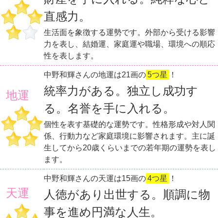
直感力。
生活面を象徴する運勢です。外部から受ける影響
力を表し、結婚運、家庭運や職場、環境への順応
性を表します。
中野和輝さんの地運は21画の
5つ星
！
統率力がある。独立し成功す
地運
る。名誉を手に入れる。
個性を表す基礎的な運勢です。性格形成や対人関
係、行動力など家庭環境に影響されます。主に誕
生してから20歳くらいまでの若年期の運勢を表し
ます。
中野和輝さんの天運は15画の
4つ星
！
天運
人徳があり出世する。順調に物
事を進め円満な人生。