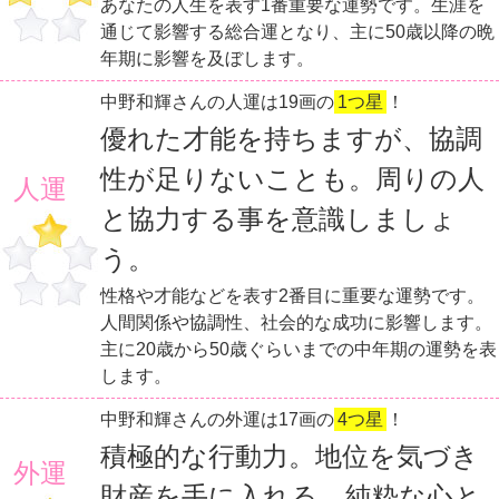
あなたの人生を表す1番重要な運勢です。生涯を
通じて影響する総合運となり、主に50歳以降の晩
年期に影響を及ぼします。
中野和輝さんの人運は19画の
1つ星
！
優れた才能を持ちますが、協調
性が足りないことも。周りの人
人運
と協力する事を意識しましょ
う。
性格や才能などを表す2番目に重要な運勢です。
人間関係や協調性、社会的な成功に影響します。
主に20歳から50歳ぐらいまでの中年期の運勢を表
します。
中野和輝さんの外運は17画の
4つ星
！
積極的な行動力。地位を気づき
外運
財産を手に入れる。純粋な心と