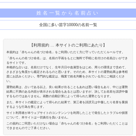
姓名一覧から名前占い
全国に多い苗字10000の名前一覧
【利用規約 … 本サイトのご利用にあたり】
本規約は「赤ちゃんの名づけ命名」をご利用いただく方に守っていただくルールです。
「赤ちゃんの名づけ命名」は、名前の字画をもとに無料で手軽に名付けの名前占いができ
るサイトです。
本格的な占いは、名前だけでなく、生年月日や血液型をはじめ、周りの環境まで含めて、
さまざまな角度から鑑定されるものと思います。そのため、本サイトの運勢結果は参考程
度にお読みください。専門的な鑑定は、職業で姓名判断をされている方にご相談くださ
い。
運勢結果は、占いである以上、良い結果が出ることもあれば悪い場合もあり、中には運勢
結果に不満のある内容が表示される場合もあるとは思いますが、決してお名前を誹謗中傷
するものではありません。画数の自動計算によって得られた運勢となります。
また、本サイトの鑑定によって得られた結果で、第三者を誹謗又は中傷したり名誉を棄損
するような行為を禁じます。
サイト利用者が本ウェブサイトのコンテンンツを利用したことで発生したトラブルや損害
について、本サイトは一切責任を負いません。
この規約にご同意いただけない場合は「赤ちゃんの名づけ命名」をご利用いただくことは
できませんのでご了承ください。