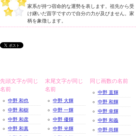
家系が持つ宿命的な運勢を表します。祖先から受
け継いだ苗字ですので自分の力が及びません。家
柄を象徴します。
先頭文字が同じ
末尾文字が同じ
同じ画数の名前
名前
名前
中野 直輝
中野 和也
中野 大輝
中野 和輝
中野 和樹
中野 一輝
中野 幸輝
中野 和彦
中野 優輝
中野 和義
中野 和真
中野 光輝
中野 尚輝