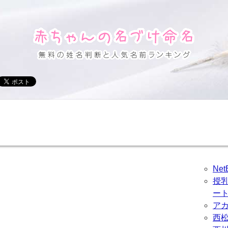
Ne
授
ー
ア
西