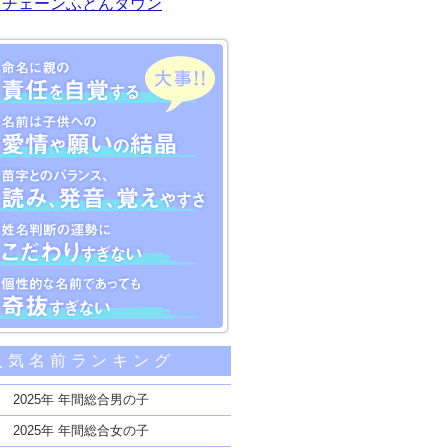
川チェーンふとんタウン
大事な5つのポイント
人気名前ランキング
親の責任を自覚する
子供への愛情や願いの結晶
2025年 年間総合男の子
のバランス、読み、発音、覚えやすさ
2025年 年間総合女の子
断の運勢にこだわりすぎない