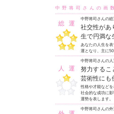
中野将司さんの画
中野将司さんの総
総運
社交性があ
生で円満な
あなたの人生を表
運となり、主に5
中野将司さんの人
人運
努力するこ
芸術性にも
性格や才能などを
社会的な成功に影
運勢を表します。
中野将司さんの外
外運