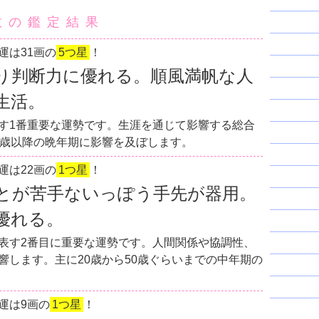
数の鑑定結果
運は31画の
5つ星
！
り判断力に優れる。順風満帆な人
生活。
す1番重要な運勢です。生涯を通じて影響する総合
0歳以降の晩年期に影響を及ぼします。
運は22画の
1つ星
！
とが苦手ないっぽう手先が器用。
優れる。
表す2番目に重要な運勢です。人間関係や協調性、
響します。主に20歳から50歳ぐらいまでの中年期の
運は9画の
1つ星
！