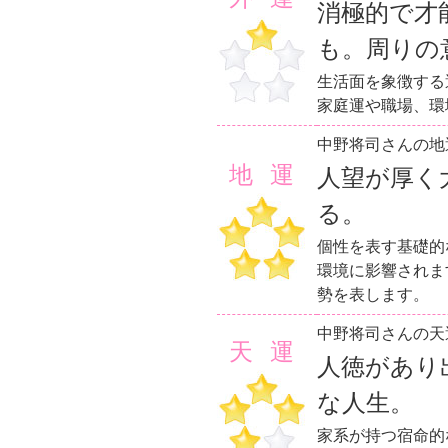
消極的で才
も。周りの
生活面を象徴する
家庭運や職場、環
中野将司さんの地
地運
人望が厚く
る。
個性を表す基礎的
環境に影響されま
勢を表します。
中野将司さんの天
天運
人徳があり
な人生。
家系が持つ宿命的