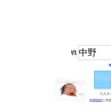
◎入力
利用規約
に同