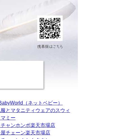
tBabyWorld（ネットベビー）
乳服とマタニティウェアのスウィ
トマミー
カチャンホンポ楽天市場店
松屋チェーン楽天市場店