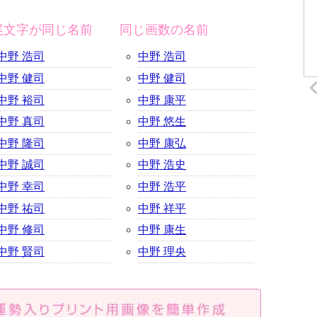
尾文字が同じ名前
同じ画数の名前
中野 浩司
中野 浩司
中野 健司
中野 健司
中野 裕司
中野 康平
中野 真司
中野 悠生
中野 隆司
中野 康弘
中野 誠司
中野 浩史
中野 幸司
中野 浩平
中野 祐司
中野 祥平
中野 修司
中野 康生
中野 賢司
中野 理央