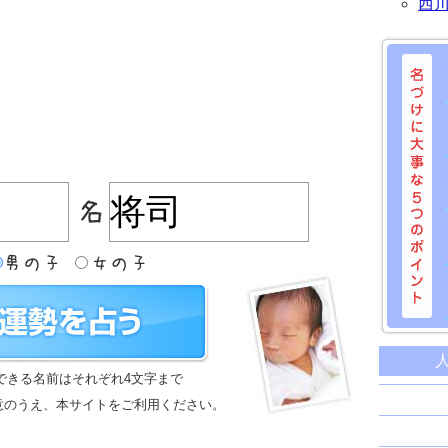
西
名づけに
命名に
できる名前はそれぞれ4文字まで
名前は
意のうえ、本サイトをご利用ください。
苗字と
姓名判