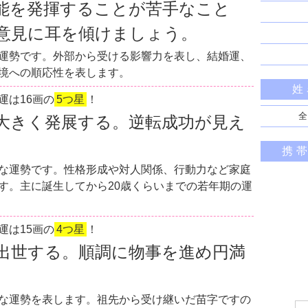
能を発揮することが苦手なこと
意見に耳を傾けましょう。
運勢です。外部から受ける影響力を表し、結婚運、
境への順応性を表します。
姓
運は16画の
5つ星
！
全
大きく発展する。逆転成功が見え
携
な運勢です。性格形成や対人関係、行動力など家庭
す。主に誕生してから20歳くらいまでの若年期の運
運は15画の
4つ星
！
出世する。順調に物事を進め円満
な運勢を表します。祖先から受け継いだ苗字ですの