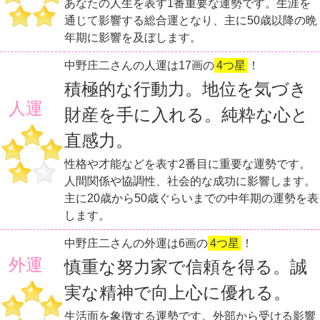
あなたの人生を表す1番重要な運勢です。生涯を
通じて影響する総合運となり、主に50歳以降の晩
年期に影響を及ぼします。
中野庄二さんの人運は17画の
4つ星
！
積極的な行動力。地位を気づき
人運
財産を手に入れる。純粋な心と
直感力。
性格や才能などを表す2番目に重要な運勢です。
人間関係や協調性、社会的な成功に影響します。
主に20歳から50歳ぐらいまでの中年期の運勢を表
します。
中野庄二さんの外運は6画の
4つ星
！
外運
慎重な努力家で信頼を得る。誠
実な精神で向上心に優れる。
生活面を象徴する運勢です。外部から受ける影響