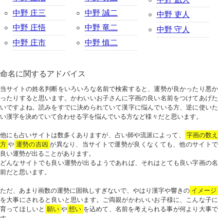
中野 庄三
中野 誠二
中野 吏人
中野 庄悟
中野 竜二
中野 守人
中野 庄市
中野 慎二
命名に関するアドバイス
当サイトの姓名判断をいろいろな名前で検索すると、運勢が良かったり悪か
ったりすると思います。かわいいお子さんに字画の良い名前をつけてあげた
いですよね。読みをすでに決められていて漢字に悩んでいる方、逆に使いた
い漢字を決めていて合わせる字を悩んでいる方など様々だと思います。
他にも占いサイトは数多くありますが、占い師や流派によって、
字画の数
方
や
運勢の吉凶
が異なり、当サイトで運勢が良くなくても、他のサイトで
良い運勢が出ることがあります。
どんなサイトでも良い運勢が出るようであれば、それはとても良い字画の名
前だと思います。
ただ、あまり画数の運勢に固執しすぎないで、やはり漢字や響きの
イメージ
を大事にされると良いと思います。ご両親がかわいいお子様に、こんな子に
育ってほしいと
願い
や
想い
を込めて、名前を考えられる事が何より大事で