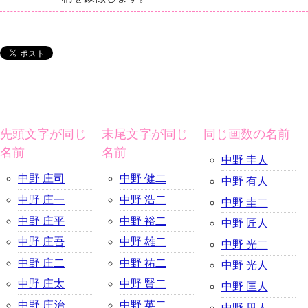
先頭文字が同じ
末尾文字が同じ
同じ画数の名前
名前
名前
中野 圭人
中野 庄司
中野 健二
中野 有人
中野 庄一
中野 浩二
中野 圭二
中野 庄平
中野 裕二
中野 匠人
中野 庄吾
中野 雄二
中野 光二
中野 庄二
中野 祐二
中野 光人
中野 庄太
中野 賢二
中野 匡人
中野 庄治
中野 英二
中野 凪人