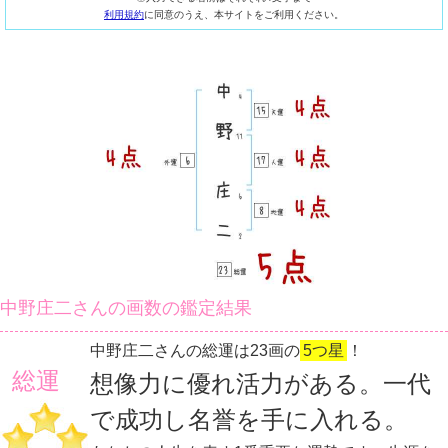
利用規約
に同意のうえ、本サイトをご利用ください。
中野庄二さんの画数の鑑定結果
中野庄二さんの総運は23画の
5つ星
！
総運
想像力に優れ活力がある。一代
で成功し名誉を手に入れる。