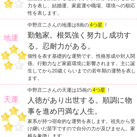
力を表し、結婚運、家庭運や職場、環境への順応
性を表します。
中野庄二さんの地運は8画の
4つ星
！
勤勉家。根気強く努力し成功す
地運
る。忍耐力がある。
個性を表す基礎的な運勢です。性格形成や対人関
係、行動力など家庭環境に影響されます。主に誕
生してから20歳くらいまでの若年期の運勢を表し
ます。
中野庄二さんの天運は15画の
4つ星
！
天運
人徳があり出世する。順調に物
事を進め円満な人生。
家系が持つ宿命的な運勢を表します。祖先から受
け継いだ苗字ですので自分の力が及びません。家
柄を象徴します。