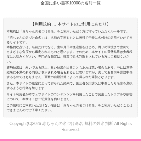
全国に多い苗字10000の名前一覧
【利用規約 … 本サイトのご利用にあたり】
本規約は「赤ちゃんの名づけ命名」をご利用いただく方に守っていただくルールです。
「赤ちゃんの名づけ命名」は、名前の字画をもとに無料で手軽に名付けの名前占いができ
るサイトです。
本格的な占いは、名前だけでなく、生年月日や血液型をはじめ、周りの環境まで含めて、
さまざまな角度から鑑定されるものと思います。そのため、本サイトの運勢結果は参考程
度にお読みください。専門的な鑑定は、職業で姓名判断をされている方にご相談くださ
い。
運勢結果は、占いである以上、良い結果が出ることもあれば悪い場合もあり、中には運勢
結果に不満のある内容が表示される場合もあるとは思いますが、決してお名前を誹謗中傷
するものではありません。画数の自動計算によって得られた運勢となります。
また、本サイトの鑑定によって得られた結果で、第三者を誹謗又は中傷したり名誉を棄損
するような行為を禁じます。
サイト利用者が本ウェブサイトのコンテンンツを利用したことで発生したトラブルや損害
について、本サイトは一切責任を負いません。
この規約にご同意いただけない場合は「赤ちゃんの名づけ命名」をご利用いただくことは
できませんのでご了承ください。
Copyright(C)2026 赤ちゃんの名づけ命名 無料の姓名判断 All Rights
Reserved.