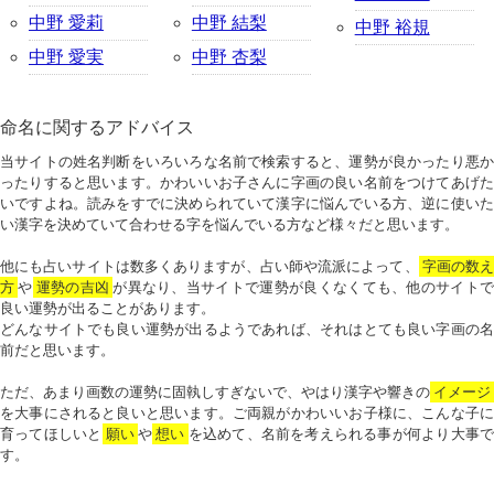
中野 愛莉
中野 結梨
中野 裕規
中野 愛実
中野 杏梨
命名に関するアドバイス
当サイトの姓名判断をいろいろな名前で検索すると、運勢が良かったり悪か
ったりすると思います。かわいいお子さんに字画の良い名前をつけてあげた
いですよね。読みをすでに決められていて漢字に悩んでいる方、逆に使いた
い漢字を決めていて合わせる字を悩んでいる方など様々だと思います。
他にも占いサイトは数多くありますが、占い師や流派によって、
字画の数
方
や
運勢の吉凶
が異なり、当サイトで運勢が良くなくても、他のサイトで
良い運勢が出ることがあります。
どんなサイトでも良い運勢が出るようであれば、それはとても良い字画の名
前だと思います。
ただ、あまり画数の運勢に固執しすぎないで、やはり漢字や響きの
イメージ
を大事にされると良いと思います。ご両親がかわいいお子様に、こんな子に
育ってほしいと
願い
や
想い
を込めて、名前を考えられる事が何より大事で
す。