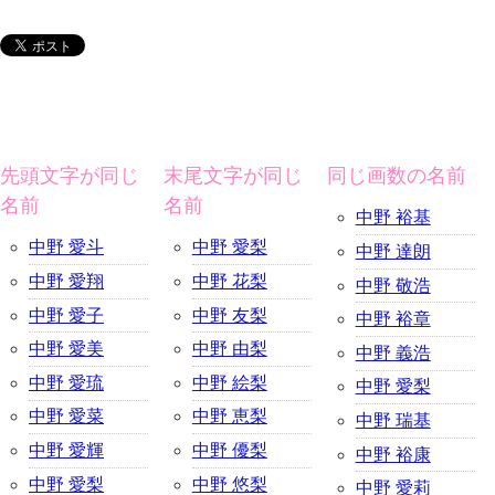
先頭文字が同じ
末尾文字が同じ
同じ画数の名前
名前
名前
中野 裕基
中野 愛斗
中野 愛梨
中野 達朗
中野 愛翔
中野 花梨
中野 敬浩
中野 愛子
中野 友梨
中野 裕章
中野 愛美
中野 由梨
中野 義浩
中野 愛琉
中野 絵梨
中野 愛梨
中野 愛菜
中野 恵梨
中野 瑞基
中野 愛輝
中野 優梨
中野 裕康
中野 愛梨
中野 悠梨
中野 愛莉