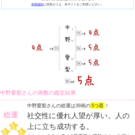
利用規約
に同意のうえ、本サイトをご利用ください。
中野愛梨さんの画数の鑑定結果
中野愛梨さんの総運は39画の
5つ星
！
総運
社交性に優れ人望が厚い。人の
上に立ち成功する。