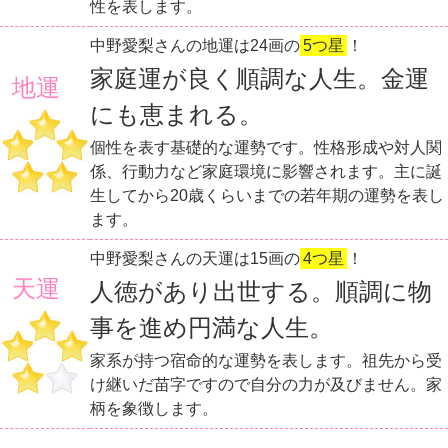
性を表します。
中野愛梨さんの地運は24画の
5つ星
！
家庭運が良く順調な人生。金運
地運
にも恵まれる。
個性を表す基礎的な運勢です。性格形成や対人関
係、行動力など家庭環境に影響されます。主に誕
生してから20歳くらいまでの若年期の運勢を表し
ます。
中野愛梨さんの天運は15画の
4つ星
！
天運
人徳があり出世する。順調に物
事を進め円満な人生。
家系が持つ宿命的な運勢を表します。祖先から受
け継いだ苗字ですので自分の力が及びません。家
柄を象徴します。