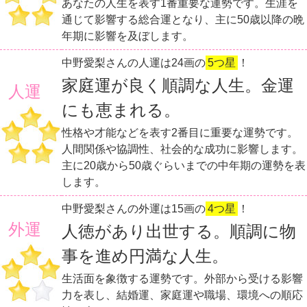
あなたの人生を表す1番重要な運勢です。生涯を
通じて影響する総合運となり、主に50歳以降の晩
年期に影響を及ぼします。
中野愛梨さんの人運は24画の
5つ星
！
家庭運が良く順調な人生。金運
人運
にも恵まれる。
性格や才能などを表す2番目に重要な運勢です。
人間関係や協調性、社会的な成功に影響します。
主に20歳から50歳ぐらいまでの中年期の運勢を表
します。
中野愛梨さんの外運は15画の
4つ星
！
外運
人徳があり出世する。順調に物
事を進め円満な人生。
生活面を象徴する運勢です。外部から受ける影響
力を表し、結婚運、家庭運や職場、環境への順応