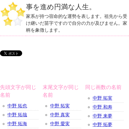
事を進め円満な人生。
家系が持つ宿命的な運勢を表します。祖先から受
け継いだ苗字ですので自分の力が及びません。家
柄を象徴します。
先頭文字が同じ
末尾文字が同じ
同じ画数の名前
名前
名前
中野 拓実
中野 拓也
中野 拓実
中野 和寿
中野 拓哉
中野 真実
中野 来夢
中野 拓海
中野 愛実
中野 拓夢