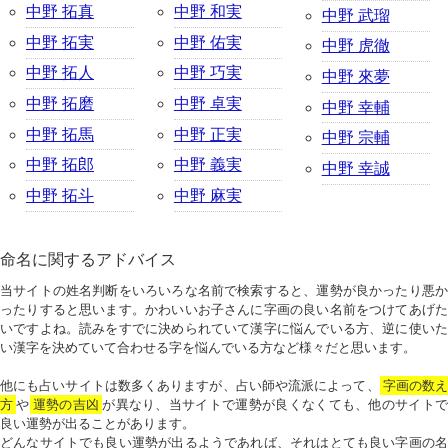
中野 拓真
中野 和実
中野 武瑠
中野 拓実
中野 佑実
中野 虎徹
中野 拓人
中野 巧実
中野 來夢
中野 拓磨
中野 卓実
中野 幸輔
中野 拓馬
中野 正実
中野 宗輔
中野 拓郎
中野 義実
中野 幸誠
中野 拓斗
中野 麻実
命名に関するアドバイス
当サイトの姓名判断をいろいろな名前で検索すると、運勢が良かったり悪か
ったりすると思います。かわいいお子さんに字画の良い名前をつけてあげた
いですよね。読みをすでに決められていて漢字に悩んでいる方、逆に使いた
い漢字を決めていて合わせる字を悩んでいる方など様々だと思います。
他にも占いサイトは数多くありますが、占い師や流派によって、
字画の数
方
や
運勢の吉凶
が異なり、当サイトで運勢が良くなくても、他のサイトで
良い運勢が出ることがあります。
どんなサイトでも良い運勢が出るようであれば、それはとても良い字画の名