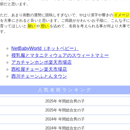
前だと思います。
ただ、あまり画数の運勢に固執しすぎないで、やはり漢字や響きの
イメージ
を大事にされると良いと思います。ご両親がかわいいお子様に、こんな子に
育ってほしいと
願い
や
想い
を込めて、名前を考えられる事が何より大事で
す。
NetBabyWorld（ネットベビー）
授乳服とマタニティウェアのスウィートマミー
アカチャンホンポ楽天市場店
西松屋チェーン楽天市場店
西川チェーンふとんタウン
人気名前ランキング
2025年 年間総合男の子
2025年 年間総合女の子
2024年 年間総合男の子
2024年 年間総合女の子