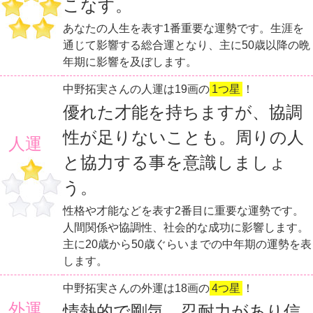
こなす。
あなたの人生を表す1番重要な運勢です。生涯を
通じて影響する総合運となり、主に50歳以降の晩
年期に影響を及ぼします。
中野拓実さんの人運は19画の
1つ星
！
優れた才能を持ちますが、協調
性が足りないことも。周りの人
人運
と協力する事を意識しましょ
う。
性格や才能などを表す2番目に重要な運勢です。
人間関係や協調性、社会的な成功に影響します。
主に20歳から50歳ぐらいまでの中年期の運勢を表
します。
中野拓実さんの外運は18画の
4つ星
！
外運
情熱的で剛気。忍耐力があり信