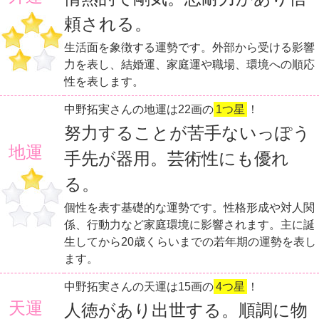
頼される。
生活面を象徴する運勢です。外部から受ける影響
力を表し、結婚運、家庭運や職場、環境への順応
性を表します。
中野拓実さんの地運は22画の
1つ星
！
努力することが苦手ないっぽう
地運
手先が器用。芸術性にも優れ
る。
個性を表す基礎的な運勢です。性格形成や対人関
係、行動力など家庭環境に影響されます。主に誕
生してから20歳くらいまでの若年期の運勢を表し
ます。
中野拓実さんの天運は15画の
4つ星
！
天運
人徳があり出世する。順調に物