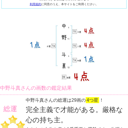
利用規約
に同意のうえ、本サイトをご利用ください。
中野斗真さんの画数の鑑定結果
中野斗真さんの総運は29画の
4つ星
！
総運
完全主義で才能がある。厳格な
心の持ち主。