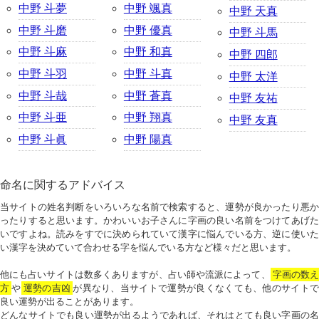
中野 斗夢
中野 颯真
中野 天真
中野 斗磨
中野 優真
中野 斗馬
中野 斗麻
中野 和真
中野 四郎
中野 斗羽
中野 斗真
中野 太洋
中野 斗哉
中野 蒼真
中野 友祐
中野 斗亜
中野 翔真
中野 友真
中野 斗眞
中野 陽真
命名に関するアドバイス
当サイトの姓名判断をいろいろな名前で検索すると、運勢が良かったり悪か
ったりすると思います。かわいいお子さんに字画の良い名前をつけてあげた
いですよね。読みをすでに決められていて漢字に悩んでいる方、逆に使いた
い漢字を決めていて合わせる字を悩んでいる方など様々だと思います。
他にも占いサイトは数多くありますが、占い師や流派によって、
字画の数
方
や
運勢の吉凶
が異なり、当サイトで運勢が良くなくても、他のサイトで
良い運勢が出ることがあります。
どんなサイトでも良い運勢が出るようであれば、それはとても良い字画の名