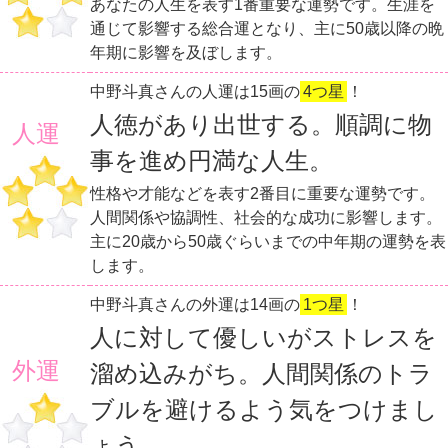
あなたの人生を表す1番重要な運勢です。生涯を
通じて影響する総合運となり、主に50歳以降の晩
年期に影響を及ぼします。
中野斗真さんの人運は15画の
4つ星
！
人徳があり出世する。順調に物
人運
事を進め円満な人生。
性格や才能などを表す2番目に重要な運勢です。
人間関係や協調性、社会的な成功に影響します。
主に20歳から50歳ぐらいまでの中年期の運勢を表
します。
中野斗真さんの外運は14画の
1つ星
！
人に対して優しいがストレスを
外運
溜め込みがち。人間関係のトラ
ブルを避けるよう気をつけまし
ょう。