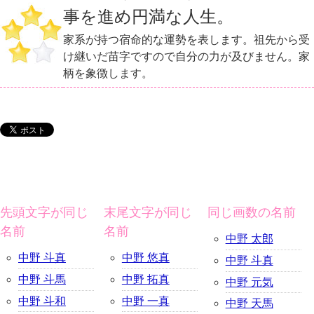
事を進め円満な人生。
家系が持つ宿命的な運勢を表します。祖先から受
け継いだ苗字ですので自分の力が及びません。家
柄を象徴します。
先頭文字が同じ
末尾文字が同じ
同じ画数の名前
名前
名前
中野 太郎
中野 斗真
中野 悠真
中野 斗真
中野 斗馬
中野 拓真
中野 元気
中野 斗和
中野 一真
中野 天馬