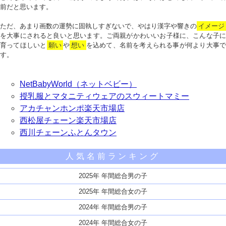
前だと思います。
ただ、あまり画数の運勢に固執しすぎないで、やはり漢字や響きの
イメージ
を大事にされると良いと思います。ご両親がかわいいお子様に、こんな子に
育ってほしいと
願い
や
想い
を込めて、名前を考えられる事が何より大事で
す。
NetBabyWorld（ネットベビー）
授乳服とマタニティウェアのスウィートマミー
アカチャンホンポ楽天市場店
西松屋チェーン楽天市場店
西川チェーンふとんタウン
人気名前ランキング
2025年 年間総合男の子
2025年 年間総合女の子
2024年 年間総合男の子
2024年 年間総合女の子