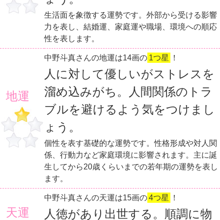
生活面を象徴する運勢です。外部から受ける影響
力を表し、結婚運、家庭運や職場、環境への順応
性を表します。
中野斗真さんの地運は14画の
1つ星
！
人に対して優しいがストレスを
溜め込みがち。人間関係のトラ
地運
ブルを避けるよう気をつけまし
ょう。
個性を表す基礎的な運勢です。性格形成や対人関
係、行動力など家庭環境に影響されます。主に誕
生してから20歳くらいまでの若年期の運勢を表し
ます。
中野斗真さんの天運は15画の
4つ星
！
天運
人徳があり出世する。順調に物