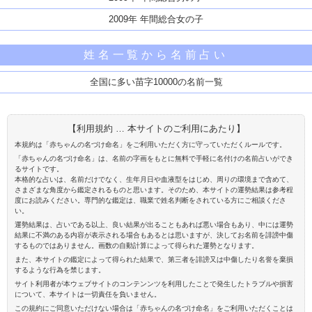
2009年 年間総合女の子
姓名一覧から名前占い
全国に多い苗字10000の名前一覧
【利用規約 … 本サイトのご利用にあたり】
本規約は「赤ちゃんの名づけ命名」をご利用いただく方に守っていただくルールです。
「赤ちゃんの名づけ命名」は、名前の字画をもとに無料で手軽に名付けの名前占いができ
るサイトです。
本格的な占いは、名前だけでなく、生年月日や血液型をはじめ、周りの環境まで含めて、
さまざまな角度から鑑定されるものと思います。そのため、本サイトの運勢結果は参考程
度にお読みください。専門的な鑑定は、職業で姓名判断をされている方にご相談くださ
い。
運勢結果は、占いである以上、良い結果が出ることもあれば悪い場合もあり、中には運勢
結果に不満のある内容が表示される場合もあるとは思いますが、決してお名前を誹謗中傷
するものではありません。画数の自動計算によって得られた運勢となります。
また、本サイトの鑑定によって得られた結果で、第三者を誹謗又は中傷したり名誉を棄損
するような行為を禁じます。
サイト利用者が本ウェブサイトのコンテンンツを利用したことで発生したトラブルや損害
について、本サイトは一切責任を負いません。
この規約にご同意いただけない場合は「赤ちゃんの名づけ命名」をご利用いただくことは