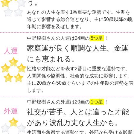
う。
あなたの人生を表す1番重要な運勢です。生涯を
通じて影響する総合運となり、主に50歳以降の晩
年期に影響を及ぼします。
中野煌樹さんの人運は24画の
5つ星
！
家庭運が良く順調な人生。金運
人運
にも恵まれる。
性格や才能などを表す2番目に重要な運勢です。
人間関係や協調性、社会的な成功に影響します。
主に20歳から50歳ぐらいまでの中年期の運勢を表
します。
中野煌樹さんの外運は20画の
1つ星
！
外運
社交が苦手。人とは違った才能
があり波乱万丈な人生かも。
生活面を象徴する運勢です。外部から受ける影響