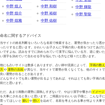
中野 煌人
中野 和樹
中野 輝龍
中野 煌介
中野 裕樹
中野 聖龍
中野 煌雅
中野 佑樹
命名に関するアドバイス
当サイトの姓名判断をいろいろな名前で検索すると、運勢が良かったり悪か
ったりすると思います。かわいいお子さんに字画の良い名前をつけてあげた
いですよね。読みをすでに決められていて漢字に悩んでいる方、逆に使いた
い漢字を決めていて合わせる字を悩んでいる方など様々だと思います。
他にも占いサイトは数多くありますが、占い師や流派によって、
字画の数
方
や
運勢の吉凶
が異なり、当サイトで運勢が良くなくても、他のサイトで
良い運勢が出ることがあります。
どんなサイトでも良い運勢が出るようであれば、それはとても良い字画の名
前だと思います。
ただ、あまり画数の運勢に固執しすぎないで、やはり漢字や響きの
イメージ
を大事にされると良いと思います。ご両親がかわいいお子様に、こんな子に
育ってほしいと
願い
や
想い
を込めて、名前を考えられる事が何より大事で