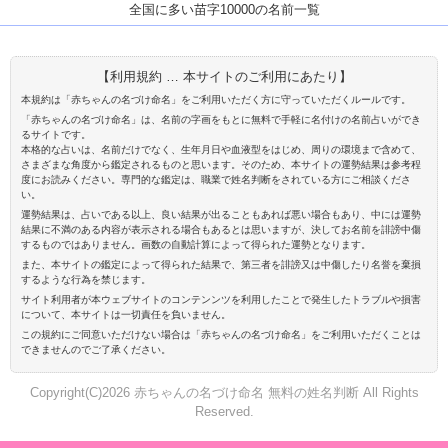
全国に多い苗字10000の名前一覧
【利用規約 … 本サイトのご利用にあたり】
本規約は「赤ちゃんの名づけ命名」をご利用いただく方に守っていただくルールです。
「赤ちゃんの名づけ命名」は、名前の字画をもとに無料で手軽に名付けの名前占いができ
るサイトです。
本格的な占いは、名前だけでなく、生年月日や血液型をはじめ、周りの環境まで含めて、
さまざまな角度から鑑定されるものと思います。そのため、本サイトの運勢結果は参考程
度にお読みください。専門的な鑑定は、職業で姓名判断をされている方にご相談くださ
い。
運勢結果は、占いである以上、良い結果が出ることもあれば悪い場合もあり、中には運勢
結果に不満のある内容が表示される場合もあるとは思いますが、決してお名前を誹謗中傷
するものではありません。画数の自動計算によって得られた運勢となります。
また、本サイトの鑑定によって得られた結果で、第三者を誹謗又は中傷したり名誉を棄損
するような行為を禁じます。
サイト利用者が本ウェブサイトのコンテンンツを利用したことで発生したトラブルや損害
について、本サイトは一切責任を負いません。
この規約にご同意いただけない場合は「赤ちゃんの名づけ命名」をご利用いただくことは
できませんのでご了承ください。
Copyright(C)2026 赤ちゃんの名づけ命名 無料の姓名判断 All Rights
Reserved.