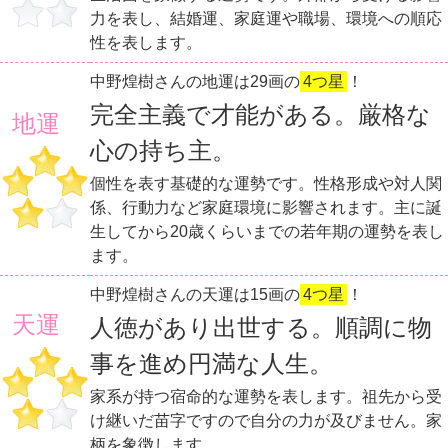
力を表し、結婚運、家庭運や職場、環境への順応
性を表します。
中野煌樹さんの地運は29画の
4つ星
！
完全主義で才能がある。厳格な
地運
心の持ち主。
個性を表す基礎的な運勢です。性格形成や対人関
係、行動力など家庭環境に影響されます。主に誕
生してから20歳くらいまでの若年期の運勢を表し
ます。
中野煌樹さんの天運は15画の
4つ星
！
天運
人徳があり出世する。順調に物
事を進め円満な人生。
家系が持つ宿命的な運勢を表します。祖先から受
け継いだ苗字ですので自分の力が及びません。家
柄を象徴します。