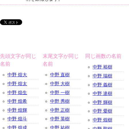
先頭文字が同じ
末尾文字が同じ
同じ画数の名前
名前
名前
中野 裕樹
中野 煌大
中野 直樹
中野 瑞樹
中野 煌太
中野 大樹
中野 義樹
中野 煌生
中野 一樹
中野 達樹
中野 煌希
中野 秀樹
中野 輝樹
中野 煌輝
中野 正樹
中野 愛樹
中野 煌斗
中野 英樹
中野 煌樹
中野 煌成
中野 祐樹
中野 聖樹