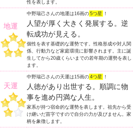
性を表します。
中野瑞己さんの地運は16画の
5つ星
！
人望が厚く大きく発展する。逆
地運
転成功が見える。
個性を表す基礎的な運勢です。性格形成や対人関
係、行動力など家庭環境に影響されます。主に誕
生してから20歳くらいまでの若年期の運勢を表し
ます。
中野瑞己さんの天運は15画の
4つ星
！
天運
人徳があり出世する。順調に物
事を進め円満な人生。
家系が持つ宿命的な運勢を表します。祖先から受
け継いだ苗字ですので自分の力が及びません。家
柄を象徴します。