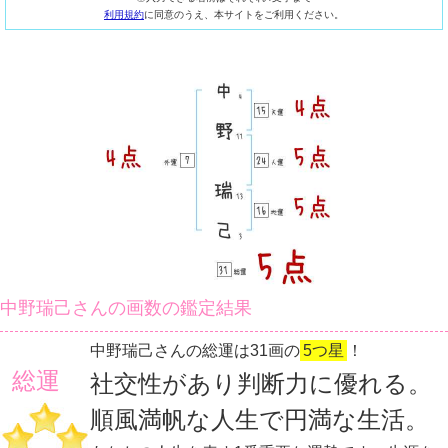
利用規約
に同意のうえ、本サイトをご利用ください。
中野瑞己さんの画数の鑑定結果
中野瑞己さんの総運は31画の
5つ星
！
総運
社交性があり判断力に優れる。
順風満帆な人生で円満な生活。