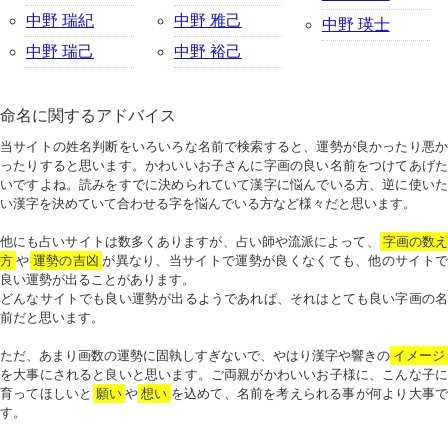
中野 瑞紀
中野 雅己
中野 瑛士
中野 瑞己
中野 裕己
命名に関するアドバイス
当サイトの姓名判断をいろいろな名前で検索すると、運勢が良かったり悪か
ったりすると思います。かわいいお子さんに字画の良い名前をつけてあげた
いですよね。読みをすでに決められていて漢字に悩んでいる方、逆に使いた
い漢字を決めていて合わせる字を悩んでいる方など様々だと思います。
他にも占いサイトは数多くありますが、占い師や流派によって、
字画の数
方
や
運勢の吉凶
が異なり、当サイトで運勢が良くなくても、他のサイトで
良い運勢が出ることがあります。
どんなサイトでも良い運勢が出るようであれば、それはとても良い字画の名
前だと思います。
ただ、あまり画数の運勢に固執しすぎないで、やはり漢字や響きの
イメージ
を大事にされると良いと思います。ご両親がかわいいお子様に、こんな子に
育ってほしいと
願い
や
想い
を込めて、名前を考えられる事が何より大事で
す。