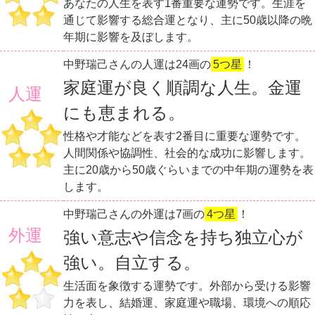
あなたの人生を表す1番重要な運勢です。生涯を
通じて影響する総合運となり、主に50歳以降の晩
年期に影響を及ぼします。
中野瑞己さんの人運は24画の
5つ星
！
家庭運が良く順調な人生。金運
人運
にも恵まれる。
性格や才能などを表す2番目に重要な運勢です。
人間関係や協調性、社会的な成功に影響します。
主に20歳から50歳ぐらいまでの中年期の運勢を表
します。
中野瑞己さんの外運は7画の
4つ星
！
外運
強い意志や信念を持ち独立心が
強い。自立する。
生活面を象徴する運勢です。外部から受ける影響
力を表し、結婚運、家庭運や職場、環境への順応