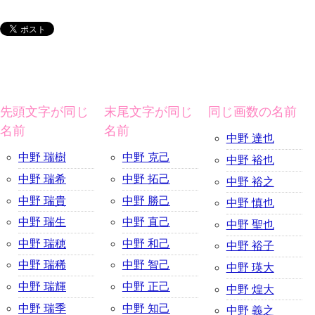
先頭文字が同じ
末尾文字が同じ
同じ画数の名前
名前
名前
中野 達也
中野 瑞樹
中野 克己
中野 裕也
中野 瑞希
中野 拓己
中野 裕之
中野 瑞貴
中野 勝己
中野 慎也
中野 瑞生
中野 直己
中野 聖也
中野 瑞穂
中野 和己
中野 裕子
中野 瑞稀
中野 智己
中野 瑛大
中野 瑞輝
中野 正己
中野 煌大
中野 瑞季
中野 知己
中野 義之