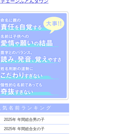
川チェーンふとんタウン
大事な5つのポイント
人気名前ランキング
親の責任を自覚する
子供への愛情や願いの結晶
2025年 年間総合男の子
のバランス、読み、発音、覚えやすさ
2025年 年間総合女の子
断の運勢にこだわりすぎない