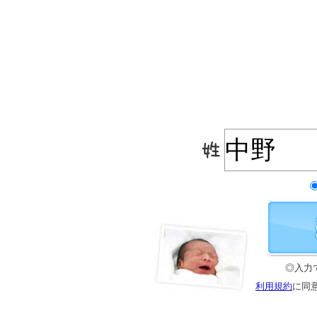
◎入力
利用規約
に同