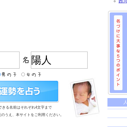
西
名づけに
命名に
できる名前はそれぞれ4文字まで
名前は
意のうえ、本サイトをご利用ください。
苗字と
姓名判