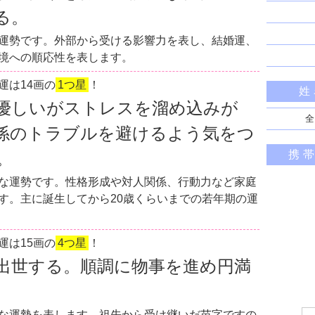
る。
運勢です。外部から受ける影響力を表し、結婚運、
境への順応性を表します。
運は14画の
1つ星
！
姓
優しいがストレスを溜め込みが
全
係のトラブルを避けるよう気をつ
携
。
な運勢です。性格形成や対人関係、行動力など家庭
す。主に誕生してから20歳くらいまでの若年期の運
運は15画の
4つ星
！
出世する。順調に物事を進め円満
な運勢を表します。祖先から受け継いだ苗字ですの