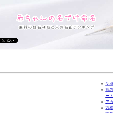
Ne
授
ー
ア
西