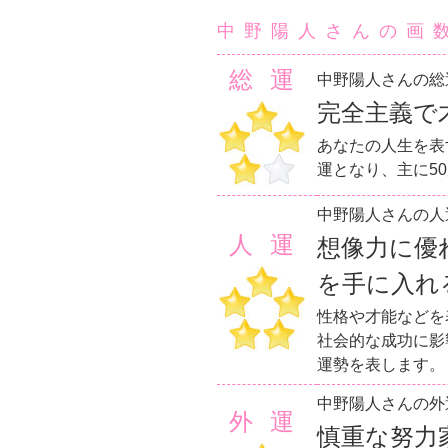
中野陽人さんの画
総運
中野陽人さんの総
完全主義で
あなたの人生を表
運となり、主に5
中野陽人さんの人
人運
想像力に優
を手に入れ
性格や才能などを
社会的な成功に影
運勢を表します。
中野陽人さんの外
外運
慎重な努力