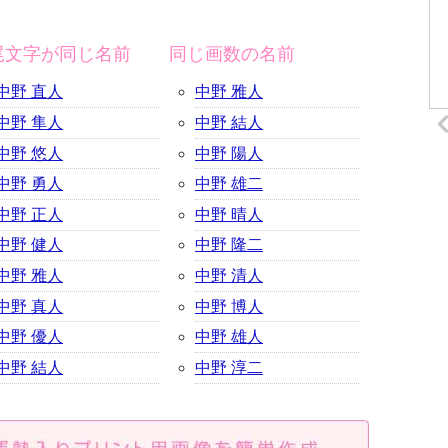
尾文字が同じ名前
同じ画数の名前
中野 直人
中野 雅人
中野 隼人
中野 結人
中野 悠人
中野 陽人
中野 勇人
中野 雄二
中野 正人
中野 晴人
中野 健人
中野 隆二
中野 雅人
中野 清人
中野 真人
中野 博人
中野 優人
中野 雄人
中野 結人
中野 淳二