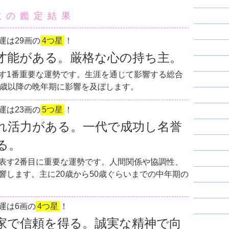
数の鑑定結果
運は29画の
4つ星
！
才能がある。厳格な心の持ち主。
す1番重要な運勢です。生涯を通じて影響する総合
0歳以降の晩年期に影響を及ぼします。
運は23画の
5つ星
！
れ活力がある。一代で成功し名誉
る。
表す2番目に重要な運勢です。人間関係や協調性、
響します。主に20歳から50歳ぐらいまでの中年期の
運は6画の
4つ星
！
家で信頼を得る。誠実な精神で向