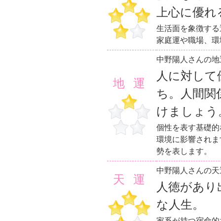
上心に優れ
生活面を象徴する
家庭運や職場、環
中野陽人さんの地
人に対して
地運
ち。人間関
けましょう
個性を表す基礎的
環境に影響されま
勢を表します。
中野陽人さんの天
天運
人徳があり
な人生。
家系が持つ宿命的