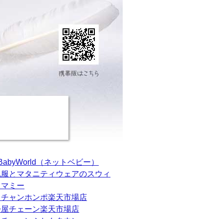
tBabyWorld（ネットベビー）
乳服とマタニティウェアのスウィ
トマミー
カチャンホンポ楽天市場店
松屋チェーン楽天市場店