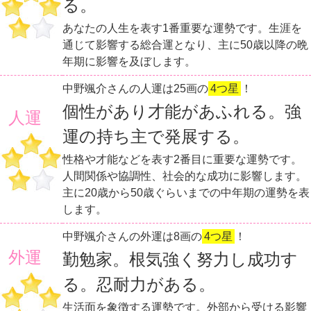
る。
あなたの人生を表す1番重要な運勢です。生涯を
通じて影響する総合運となり、主に50歳以降の晩
年期に影響を及ぼします。
中野颯介さんの人運は25画の
4つ星
！
個性があり才能があふれる。強
人運
運の持ち主で発展する。
性格や才能などを表す2番目に重要な運勢です。
人間関係や協調性、社会的な成功に影響します。
主に20歳から50歳ぐらいまでの中年期の運勢を表
します。
中野颯介さんの外運は8画の
4つ星
！
外運
勤勉家。根気強く努力し成功す
る。忍耐力がある。
生活面を象徴する運勢です。外部から受ける影響