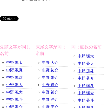
先頭文字が同じ
末尾文字が同じ
同じ画数の名前
名前
名前
中野 颯太
中野 颯太
中野 大介
中野 蒼太
中野 颯真
中野 祐介
中野 遥斗
中野 颯汰
中野 陽介
中野 蒼介
中野 颯人
中野 俊介
中野 颯斗
中野 颯大
中野 裕介
中野 颯介
中野 颯斗
中野 洋介
中野 蒼斗
中野 颯介
中野 亮介
中野 碧斗