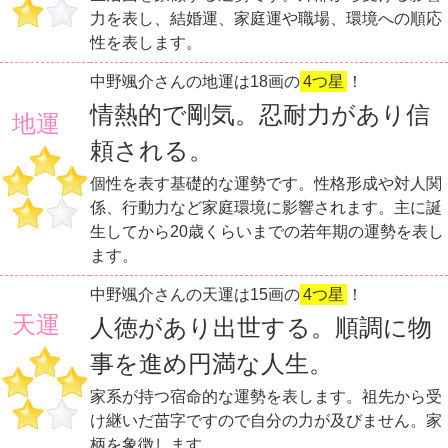
力を表し、結婚運、家庭運や職場、環境への順応
性を表します。
中野颯介さんの地運は18画の
4つ星
！
情熱的で剛気。忍耐力があり信
地運
頼される。
個性を表す基礎的な運勢です。性格形成や対人関
係、行動力など家庭環境に影響されます。主に誕
生してから20歳くらいまでの若年期の運勢を表し
ます。
中野颯介さんの天運は15画の
4つ星
！
天運
人徳があり出世する。順調に物
事を進め円満な人生。
家系が持つ宿命的な運勢を表します。祖先から受
け継いだ苗字ですので自分の力が及びません。家
柄を象徴します。