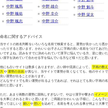
中野 颯馬
中野 雄介
中野 魁斗
中野 颯佑
中野 圭介
中野 栄太
中野 颯志
中野 涼介
命名に関するアドバイス
当サイトの姓名判断をいろいろな名前で検索すると、運勢が良かったり悪か
ったりすると思います。かわいいお子さんに字画の良い名前をつけてあげた
いですよね。読みをすでに決められていて漢字に悩んでいる方、逆に使いた
い漢字を決めていて合わせる字を悩んでいる方など様々だと思います。
他にも占いサイトは数多くありますが、占い師や流派によって、
字画の数
方
や
運勢の吉凶
が異なり、当サイトで運勢が良くなくても、他のサイトで
良い運勢が出ることがあります。
どんなサイトでも良い運勢が出るようであれば、それはとても良い字画の名
前だと思います。
ただ、あまり画数の運勢に固執しすぎないで、やはり漢字や響きの
イメージ
を大事にされると良いと思います。ご両親がかわいいお子様に、こんな子に
育ってほしいと
願い
や
想い
を込めて、名前を考えられる事が何より大事で