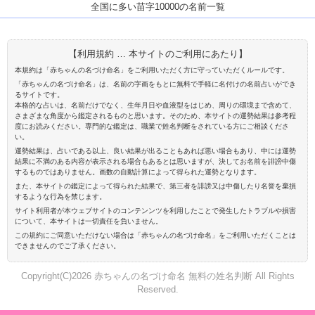
全国に多い苗字10000の名前一覧
【利用規約 … 本サイトのご利用にあたり】
本規約は「赤ちゃんの名づけ命名」をご利用いただく方に守っていただくルールです。
「赤ちゃんの名づけ命名」は、名前の字画をもとに無料で手軽に名付けの名前占いができ
るサイトです。
本格的な占いは、名前だけでなく、生年月日や血液型をはじめ、周りの環境まで含めて、
さまざまな角度から鑑定されるものと思います。そのため、本サイトの運勢結果は参考程
度にお読みください。専門的な鑑定は、職業で姓名判断をされている方にご相談くださ
い。
運勢結果は、占いである以上、良い結果が出ることもあれば悪い場合もあり、中には運勢
結果に不満のある内容が表示される場合もあるとは思いますが、決してお名前を誹謗中傷
するものではありません。画数の自動計算によって得られた運勢となります。
また、本サイトの鑑定によって得られた結果で、第三者を誹謗又は中傷したり名誉を棄損
するような行為を禁じます。
サイト利用者が本ウェブサイトのコンテンンツを利用したことで発生したトラブルや損害
について、本サイトは一切責任を負いません。
この規約にご同意いただけない場合は「赤ちゃんの名づけ命名」をご利用いただくことは
できませんのでご了承ください。
Copyright(C)2026 赤ちゃんの名づけ命名 無料の姓名判断 All Rights
Reserved.