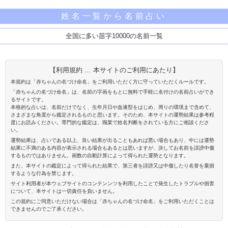
姓名一覧から名前占い
全国に多い苗字10000の名前一覧
【利用規約 … 本サイトのご利用にあたり】
本規約は「赤ちゃんの名づけ命名」をご利用いただく方に守っていただくルールです。
「赤ちゃんの名づけ命名」は、名前の字画をもとに無料で手軽に名付けの名前占いができ
るサイトです。
本格的な占いは、名前だけでなく、生年月日や血液型をはじめ、周りの環境まで含めて、
さまざまな角度から鑑定されるものと思います。そのため、本サイトの運勢結果は参考程
度にお読みください。専門的な鑑定は、職業で姓名判断をされている方にご相談くださ
い。
運勢結果は、占いである以上、良い結果が出ることもあれば悪い場合もあり、中には運勢
結果に不満のある内容が表示される場合もあるとは思いますが、決してお名前を誹謗中傷
するものではありません。画数の自動計算によって得られた運勢となります。
また、本サイトの鑑定によって得られた結果で、第三者を誹謗又は中傷したり名誉を棄損
するような行為を禁じます。
サイト利用者が本ウェブサイトのコンテンンツを利用したことで発生したトラブルや損害
について、本サイトは一切責任を負いません。
この規約にご同意いただけない場合は「赤ちゃんの名づけ命名」をご利用いただくことは
できませんのでご了承ください。