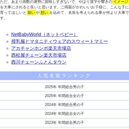
ただ、あまり画数の運勢に固執しすぎないで、やはり漢字や響きの
イメージ
を大事にされると良いと思います。ご両親がかわいいお子様に、こんな子に
育ってほしいと
願い
や
想い
を込めて、名前を考えられる事が何より大事で
す。
NetBabyWorld（ネットベビー）
授乳服とマタニティウェアのスウィートマミー
アカチャンホンポ楽天市場店
西松屋チェーン楽天市場店
西川チェーンふとんタウン
人気名前ランキング
2025年 年間総合男の子
2025年 年間総合女の子
2024年 年間総合男の子
2024年 年間総合女の子
2023年 年間総合男の子