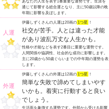
あなたの人生を表す1番重要な運勢です。生涯を
通じて影響する総合運となり、主に50歳以降の晩
年期に影響を及ぼします。
伊藤しずくさんの人運は20画の
1つ星
！
社交が苦手。人とは違った才能
人運
があり波乱万丈な人生かも。
性格や才能などを表す2番目に重要な運勢です。
人間関係や協調性、社会的な成功に影響します。
主に20歳から50歳ぐらいまでの中年期の運勢を表
します。
伊藤しずくさんの外運は12画の
1つ星
！
簡単な失敗で諦めてしまいやす
外運
いかも。着実に行動すると良い
でしょう。
生活面を象徴する運勢です。外部から受ける影響