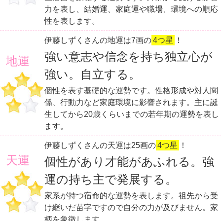
力を表し、結婚運、家庭運や職場、環境への順応
性を表します。
伊藤しずくさんの地運は7画の
4つ星
！
強い意志や信念を持ち独立心が
地運
強い。自立する。
個性を表す基礎的な運勢です。性格形成や対人関
係、行動力など家庭環境に影響されます。主に誕
生してから20歳くらいまでの若年期の運勢を表し
ます。
伊藤しずくさんの天運は25画の
4つ星
！
天運
個性があり才能があふれる。強
運の持ち主で発展する。
家系が持つ宿命的な運勢を表します。祖先から受
け継いだ苗字ですので自分の力が及びません。家
柄を象徴します。