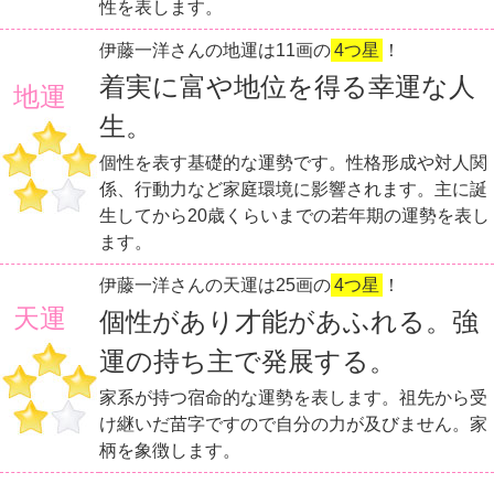
性を表します。
伊藤一洋さんの地運は11画の
4つ星
！
着実に富や地位を得る幸運な人
地運
生。
個性を表す基礎的な運勢です。性格形成や対人関
係、行動力など家庭環境に影響されます。主に誕
生してから20歳くらいまでの若年期の運勢を表し
ます。
伊藤一洋さんの天運は25画の
4つ星
！
天運
個性があり才能があふれる。強
運の持ち主で発展する。
家系が持つ宿命的な運勢を表します。祖先から受
け継いだ苗字ですので自分の力が及びません。家
柄を象徴します。