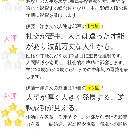
あなたの人生を表す1番重要な運勢です。生涯を
通じて影響する総合運となり、主に50歳以降の晩
年期に影響を及ぼします。
伊藤一洋さんの人運は20画の
1つ星
！
社交が苦手。人とは違った才能
人運
があり波乱万丈な人生かも。
性格や才能などを表す2番目に重要な運勢です。
人間関係や協調性、社会的な成功に影響します。
主に20歳から50歳ぐらいまでの中年期の運勢を表
します。
伊藤一洋さんの外運は16画の
5つ星
！
外運
人望が厚く大きく発展する。逆
転成功が見える。
生活面を象徴する運勢です。外部から受ける影響
力を表し、結婚運、家庭運や職場、環境への順応