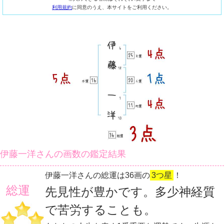
利用規約
に同意のうえ、本サイトをご利用ください。
伊藤一洋さんの画数の鑑定結果
伊藤一洋さんの総運は36画の
3つ星
！
総運
先見性が豊かです。多少神経質
で苦労することも。