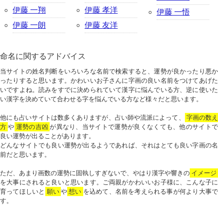
伊藤 一翔
伊藤 孝洋
伊藤 一悟
伊藤 一朗
伊藤 友洋
命名に関するアドバイス
当サイトの姓名判断をいろいろな名前で検索すると、運勢が良かったり悪か
ったりすると思います。かわいいお子さんに字画の良い名前をつけてあげた
いですよね。読みをすでに決められていて漢字に悩んでいる方、逆に使いた
い漢字を決めていて合わせる字を悩んでいる方など様々だと思います。
他にも占いサイトは数多くありますが、占い師や流派によって、
字画の数
方
や
運勢の吉凶
が異なり、当サイトで運勢が良くなくても、他のサイトで
良い運勢が出ることがあります。
どんなサイトでも良い運勢が出るようであれば、それはとても良い字画の名
前だと思います。
ただ、あまり画数の運勢に固執しすぎないで、やはり漢字や響きの
イメージ
を大事にされると良いと思います。ご両親がかわいいお子様に、こんな子に
育ってほしいと
願い
や
想い
を込めて、名前を考えられる事が何より大事で
す。