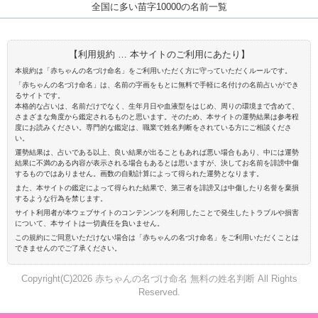
全国に多い苗字10000の名前一覧
【利用規約 … 本サイトのご利用にあたり】
本規約は「赤ちゃんの名づけ命名」をご利用いただく方に守っていただくルールです。
「赤ちゃんの名づけ命名」は、名前の字画をもとに無料で手軽に名付けの名前占いができ
るサイトです。
本格的な占いは、名前だけでなく、生年月日や血液型をはじめ、周りの環境まで含めて、
さまざまな角度から鑑定されるものと思います。そのため、本サイトの運勢結果は参考程
度にお読みください。専門的な鑑定は、職業で姓名判断をされている方にご相談くださ
い。
運勢結果は、占いである以上、良い結果が出ることもあれば悪い場合もあり、中には運勢
結果に不満のある内容が表示される場合もあるとは思いますが、決してお名前を誹謗中傷
するものではありません。画数の自動計算によって得られた運勢となります。
また、本サイトの鑑定によって得られた結果で、第三者を誹謗又は中傷したり名誉を棄損
するような行為を禁じます。
サイト利用者が本ウェブサイトのコンテンンツを利用したことで発生したトラブルや損害
について、本サイトは一切責任を負いません。
この規約にご同意いただけない場合は「赤ちゃんの名づけ命名」をご利用いただくことは
できませんのでご了承ください。
Copyright(C)2026 赤ちゃんの名づけ命名 無料の姓名判断 All Rights
Reserved.