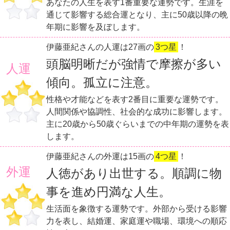
あなたの人生を表す1番重要な運勢です。生涯を
通じて影響する総合運となり、主に50歳以降の晩
年期に影響を及ぼします。
伊藤亜紀さんの人運は27画の
3つ星
！
頭脳明晰だが強情で摩擦が多い
人運
傾向。孤立に注意。
性格や才能などを表す2番目に重要な運勢です。
人間関係や協調性、社会的な成功に影響します。
主に20歳から50歳ぐらいまでの中年期の運勢を表
します。
伊藤亜紀さんの外運は15画の
4つ星
！
外運
人徳があり出世する。順調に物
事を進め円満な人生。
生活面を象徴する運勢です。外部から受ける影響
力を表し、結婚運、家庭運や職場、環境への順応