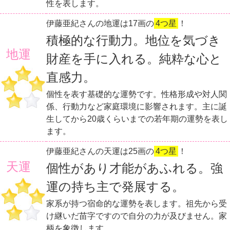
性を表します。
伊藤亜紀さんの地運は17画の
4つ星
！
積極的な行動力。地位を気づき
地運
財産を手に入れる。純粋な心と
直感力。
個性を表す基礎的な運勢です。性格形成や対人関
係、行動力など家庭環境に影響されます。主に誕
生してから20歳くらいまでの若年期の運勢を表し
ます。
伊藤亜紀さんの天運は25画の
4つ星
！
天運
個性があり才能があふれる。強
運の持ち主で発展する。
家系が持つ宿命的な運勢を表します。祖先から受
け継いだ苗字ですので自分の力が及びません。家
柄を象徴します。