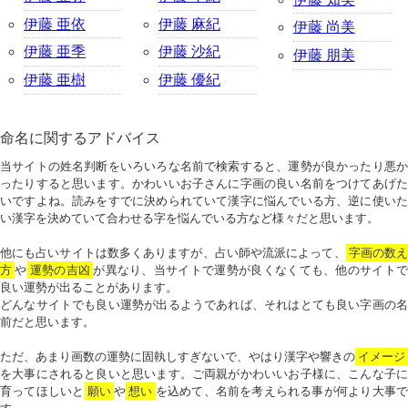
伊藤 亜依
伊藤 麻紀
伊藤 尚美
伊藤 亜季
伊藤 沙紀
伊藤 朋美
伊藤 亜樹
伊藤 優紀
命名に関するアドバイス
当サイトの姓名判断をいろいろな名前で検索すると、運勢が良かったり悪か
ったりすると思います。かわいいお子さんに字画の良い名前をつけてあげた
いですよね。読みをすでに決められていて漢字に悩んでいる方、逆に使いた
い漢字を決めていて合わせる字を悩んでいる方など様々だと思います。
他にも占いサイトは数多くありますが、占い師や流派によって、
字画の数
方
や
運勢の吉凶
が異なり、当サイトで運勢が良くなくても、他のサイトで
良い運勢が出ることがあります。
どんなサイトでも良い運勢が出るようであれば、それはとても良い字画の名
前だと思います。
ただ、あまり画数の運勢に固執しすぎないで、やはり漢字や響きの
イメージ
を大事にされると良いと思います。ご両親がかわいいお子様に、こんな子に
育ってほしいと
願い
や
想い
を込めて、名前を考えられる事が何より大事で