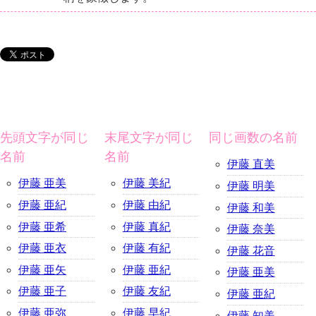
先頭文字が同じ
末尾文字が同じ
同じ画数の名前
名前
名前
伊藤 直美
伊藤 亜美
伊藤 美紀
伊藤 明美
伊藤 亜紀
伊藤 由紀
伊藤 和美
伊藤 亜希
伊藤 真紀
伊藤 奈美
伊藤 亜衣
伊藤 有紀
伊藤 花音
伊藤 亜矢
伊藤 亜紀
伊藤 亜美
伊藤 亜子
伊藤 友紀
伊藤 亜紀
伊藤 亜弥
伊藤 早紀
伊藤 知美