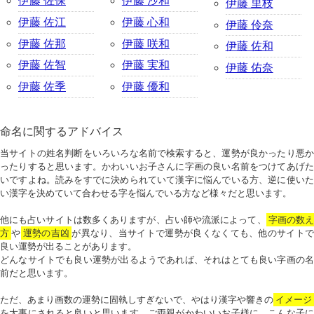
伊藤 佐保
伊藤 沙和
伊藤 里枝
伊藤 佐江
伊藤 心和
伊藤 伶奈
伊藤 佐那
伊藤 咲和
伊藤 佐和
伊藤 佐智
伊藤 実和
伊藤 佑奈
伊藤 佐季
伊藤 優和
命名に関するアドバイス
当サイトの姓名判断をいろいろな名前で検索すると、運勢が良かったり悪か
ったりすると思います。かわいいお子さんに字画の良い名前をつけてあげた
いですよね。読みをすでに決められていて漢字に悩んでいる方、逆に使いた
い漢字を決めていて合わせる字を悩んでいる方など様々だと思います。
他にも占いサイトは数多くありますが、占い師や流派によって、
字画の数
方
や
運勢の吉凶
が異なり、当サイトで運勢が良くなくても、他のサイトで
良い運勢が出ることがあります。
どんなサイトでも良い運勢が出るようであれば、それはとても良い字画の名
前だと思います。
ただ、あまり画数の運勢に固執しすぎないで、やはり漢字や響きの
イメージ
を大事にされると良いと思います。ご両親がかわいいお子様に、こんな子に