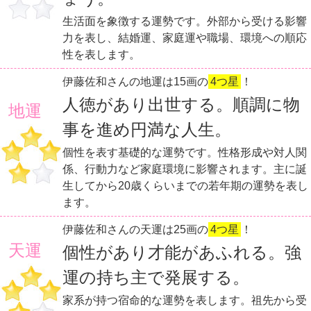
生活面を象徴する運勢です。外部から受ける影響
力を表し、結婚運、家庭運や職場、環境への順応
性を表します。
伊藤佐和さんの地運は15画の
4つ星
！
人徳があり出世する。順調に物
地運
事を進め円満な人生。
個性を表す基礎的な運勢です。性格形成や対人関
係、行動力など家庭環境に影響されます。主に誕
生してから20歳くらいまでの若年期の運勢を表し
ます。
伊藤佐和さんの天運は25画の
4つ星
！
天運
個性があり才能があふれる。強
運の持ち主で発展する。
家系が持つ宿命的な運勢を表します。祖先から受