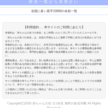
姓名一覧から名前占い
全国に多い苗字10000の名前一覧
【利用規約 … 本サイトのご利用にあたり】
本規約は「赤ちゃんの名づけ命名」をご利用いただく方に守っていただくルールです。
「赤ちゃんの名づけ命名」は、名前の字画をもとに無料で手軽に名付けの名前占いができ
るサイトです。
本格的な占いは、名前だけでなく、生年月日や血液型をはじめ、周りの環境まで含めて、
さまざまな角度から鑑定されるものと思います。そのため、本サイトの運勢結果は参考程
度にお読みください。専門的な鑑定は、職業で姓名判断をされている方にご相談くださ
い。
運勢結果は、占いである以上、良い結果が出ることもあれば悪い場合もあり、中には運勢
結果に不満のある内容が表示される場合もあるとは思いますが、決してお名前を誹謗中傷
するものではありません。画数の自動計算によって得られた運勢となります。
また、本サイトの鑑定によって得られた結果で、第三者を誹謗又は中傷したり名誉を棄損
するような行為を禁じます。
サイト利用者が本ウェブサイトのコンテンンツを利用したことで発生したトラブルや損害
について、本サイトは一切責任を負いません。
この規約にご同意いただけない場合は「赤ちゃんの名づけ命名」をご利用いただくことは
できませんのでご了承ください。
Copyright(C)2026 赤ちゃんの名づけ命名 無料の姓名判断 All Rights
Reserved.