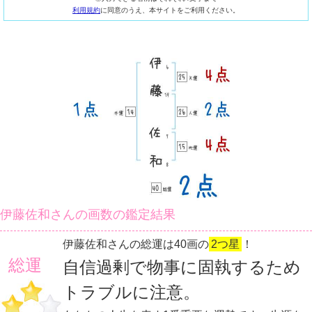
利用規約
に同意のうえ、本サイトをご利用ください。
伊藤佐和さんの画数の鑑定結果
伊藤佐和さんの総運は40画の
2つ星
！
総運
自信過剰で物事に固執するため
トラブルに注意。