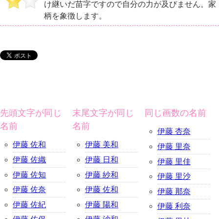
け継いだ苗字ですので自分の力が及びません。家
柄を象徴します。
先頭文字が同じ
末尾文字が同じ
同じ画数の名前
名前
名前
伊藤 杏奈
伊藤 佐和
伊藤 美和
伊藤 里奈
伊藤 佐織
伊藤 日和
伊藤 里佳
伊藤 佐知
伊藤 紗和
伊藤 里沙
伊藤 佐奈
伊藤 佐和
伊藤 那奈
伊藤 佐紀
伊藤 陽和
伊藤 利奈