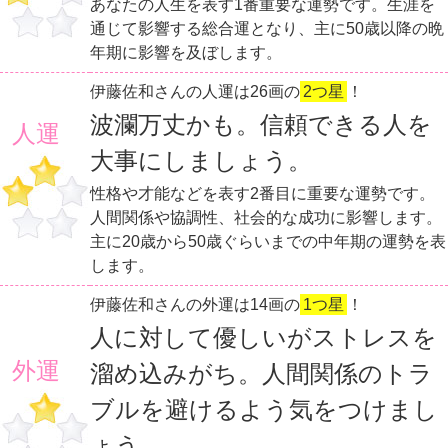
あなたの人生を表す1番重要な運勢です。生涯を
通じて影響する総合運となり、主に50歳以降の晩
年期に影響を及ぼします。
伊藤佐和さんの人運は26画の
2つ星
！
波瀾万丈かも。信頼できる人を
人運
大事にしましょう。
性格や才能などを表す2番目に重要な運勢です。
人間関係や協調性、社会的な成功に影響します。
主に20歳から50歳ぐらいまでの中年期の運勢を表
します。
伊藤佐和さんの外運は14画の
1つ星
！
人に対して優しいがストレスを
外運
溜め込みがち。人間関係のトラ
ブルを避けるよう気をつけまし
ょう。