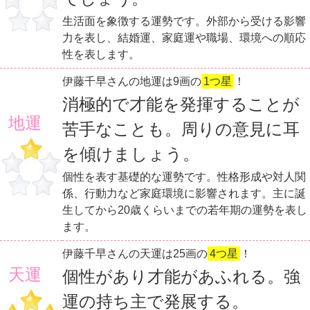
生活面を象徴する運勢です。外部から受ける影響
力を表し、結婚運、家庭運や職場、環境への順応
性を表します。
伊藤千早さんの地運は9画の
1つ星
！
消極的で才能を発揮することが
地運
苦手なことも。周りの意見に耳
を傾けましょう。
個性を表す基礎的な運勢です。性格形成や対人関
係、行動力など家庭環境に影響されます。主に誕
生してから20歳くらいまでの若年期の運勢を表し
ます。
伊藤千早さんの天運は25画の
4つ星
！
天運
個性があり才能があふれる。強
運の持ち主で発展する。