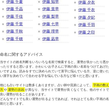
伊藤 千夏
伊藤 知早
伊藤 夕衣
伊藤 千晶
伊藤 里早
伊藤 千衣
伊藤 千佳
伊藤 梨早
伊藤 夕妃
伊藤 千里
伊藤 七早
伊藤 千羽
伊藤 千秋
伊藤 理早
伊藤 之印
伊藤 千穂
伊藤 凪早
命名に関するアドバイス
当サイトの姓名判断をいろいろな名前で検索すると、運勢が良かったり悪か
ったりすると思います。かわいいお子さんに字画の良い名前をつけてあげた
いですよね。読みをすでに決められていて漢字に悩んでいる方、逆に使いた
い漢字を決めていて合わせる字を悩んでいる方など様々だと思います。
他にも占いサイトは数多くありますが、占い師や流派によって、
字画の数
方
や
運勢の吉凶
が異なり、当サイトで運勢が良くなくても、他のサイトで
良い運勢が出ることがあります。
どんなサイトでも良い運勢が出るようであれば、それはとても良い字画の名
前だと思います。