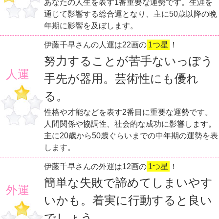
あなたの人生を表す1番重要な運勢です。生涯を
通じて影響する総合運となり、主に50歳以降の晩
年期に影響を及ぼします。
伊藤千早さんの人運は22画の
1つ星
！
努力することが苦手ないっぽう
人運
手先が器用。芸術性にも優れ
る。
性格や才能などを表す2番目に重要な運勢です。
人間関係や協調性、社会的な成功に影響します。
主に20歳から50歳ぐらいまでの中年期の運勢を表
します。
伊藤千早さんの外運は12画の
1つ星
！
簡単な失敗で諦めてしまいやす
外運
いかも。着実に行動すると良い
でしょう。