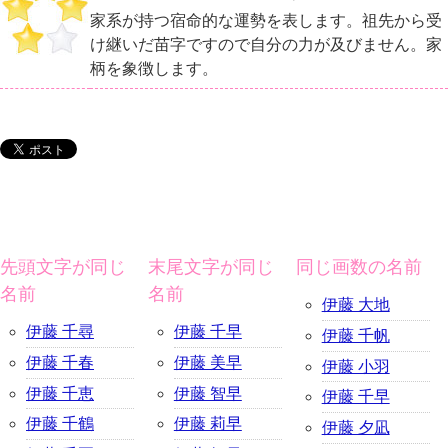
家系が持つ宿命的な運勢を表します。祖先から受
け継いだ苗字ですので自分の力が及びません。家
柄を象徴します。
先頭文字が同じ
末尾文字が同じ
同じ画数の名前
名前
名前
伊藤 大地
伊藤 千尋
伊藤 千早
伊藤 千帆
伊藤 千春
伊藤 美早
伊藤 小羽
伊藤 千恵
伊藤 智早
伊藤 千早
伊藤 千鶴
伊藤 莉早
伊藤 夕凪