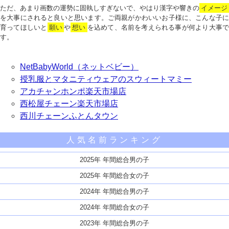
ただ、あまり画数の運勢に固執しすぎないで、やはり漢字や響きの
イメージ
を大事にされると良いと思います。ご両親がかわいいお子様に、こんな子に
育ってほしいと
願い
や
想い
を込めて、名前を考えられる事が何より大事で
す。
NetBabyWorld（ネットベビー）
授乳服とマタニティウェアのスウィートマミー
アカチャンホンポ楽天市場店
西松屋チェーン楽天市場店
西川チェーンふとんタウン
人気名前ランキング
2025年 年間総合男の子
2025年 年間総合女の子
2024年 年間総合男の子
2024年 年間総合女の子
2023年 年間総合男の子