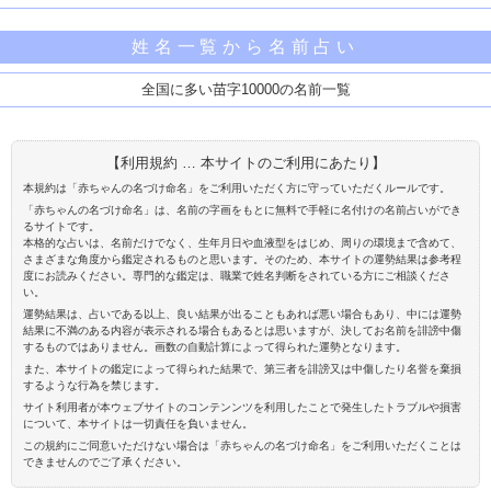
姓名一覧から名前占い
全国に多い苗字10000の名前一覧
【利用規約 … 本サイトのご利用にあたり】
本規約は「赤ちゃんの名づけ命名」をご利用いただく方に守っていただくルールです。
「赤ちゃんの名づけ命名」は、名前の字画をもとに無料で手軽に名付けの名前占いができ
るサイトです。
本格的な占いは、名前だけでなく、生年月日や血液型をはじめ、周りの環境まで含めて、
さまざまな角度から鑑定されるものと思います。そのため、本サイトの運勢結果は参考程
度にお読みください。専門的な鑑定は、職業で姓名判断をされている方にご相談くださ
い。
運勢結果は、占いである以上、良い結果が出ることもあれば悪い場合もあり、中には運勢
結果に不満のある内容が表示される場合もあるとは思いますが、決してお名前を誹謗中傷
するものではありません。画数の自動計算によって得られた運勢となります。
また、本サイトの鑑定によって得られた結果で、第三者を誹謗又は中傷したり名誉を棄損
するような行為を禁じます。
サイト利用者が本ウェブサイトのコンテンンツを利用したことで発生したトラブルや損害
について、本サイトは一切責任を負いません。
この規約にご同意いただけない場合は「赤ちゃんの名づけ命名」をご利用いただくことは
できませんのでご了承ください。