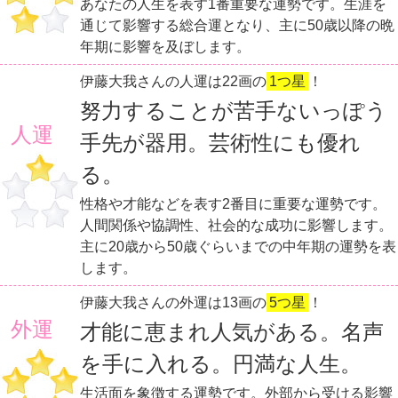
あなたの人生を表す1番重要な運勢です。生涯を
通じて影響する総合運となり、主に50歳以降の晩
年期に影響を及ぼします。
伊藤大我さんの人運は22画の
1つ星
！
努力することが苦手ないっぽう
人運
手先が器用。芸術性にも優れ
る。
性格や才能などを表す2番目に重要な運勢です。
人間関係や協調性、社会的な成功に影響します。
主に20歳から50歳ぐらいまでの中年期の運勢を表
します。
伊藤大我さんの外運は13画の
5つ星
！
外運
才能に恵まれ人気がある。名声
を手に入れる。円満な人生。
生活面を象徴する運勢です。外部から受ける影響