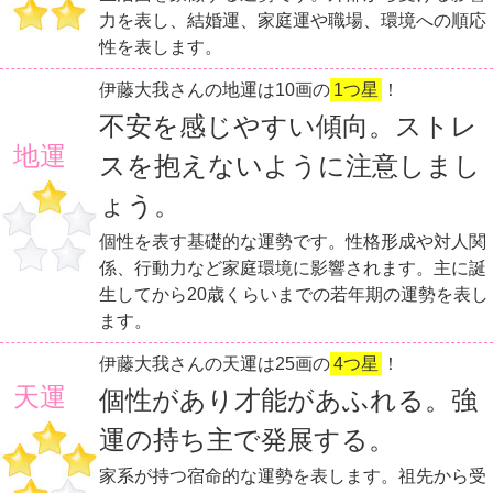
力を表し、結婚運、家庭運や職場、環境への順応
性を表します。
伊藤大我さんの地運は10画の
1つ星
！
不安を感じやすい傾向。ストレ
地運
スを抱えないように注意しまし
ょう。
個性を表す基礎的な運勢です。性格形成や対人関
係、行動力など家庭環境に影響されます。主に誕
生してから20歳くらいまでの若年期の運勢を表し
ます。
伊藤大我さんの天運は25画の
4つ星
！
天運
個性があり才能があふれる。強
運の持ち主で発展する。
家系が持つ宿命的な運勢を表します。祖先から受