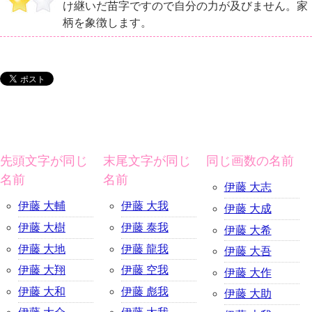
け継いだ苗字ですので自分の力が及びません。家
柄を象徴します。
先頭文字が同じ
末尾文字が同じ
同じ画数の名前
名前
名前
伊藤 大志
伊藤 大輔
伊藤 大我
伊藤 大成
伊藤 大樹
伊藤 泰我
伊藤 大希
伊藤 大地
伊藤 龍我
伊藤 大吾
伊藤 大翔
伊藤 空我
伊藤 大作
伊藤 大和
伊藤 彪我
伊藤 大助