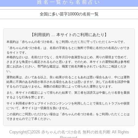
姓名一覧から名前占い
全国に多い苗字10000の名前一覧
【利用規約 … 本サイトのご利用にあたり】
本規約は「赤ちゃんの名づけ命名」をご利用いただく方に守っていただくルールです。
「赤ちゃんの名づけ命名」は、名前の字画をもとに無料で手軽に名付けの名前占いができ
るサイトです。
本格的な占いは、名前だけでなく、生年月日や血液型をはじめ、周りの環境まで含めて、
さまざまな角度から鑑定されるものと思います。そのため、本サイトの運勢結果は参考程
度にお読みください。専門的な鑑定は、職業で姓名判断をされている方にご相談くださ
い。
運勢結果は、占いである以上、良い結果が出ることもあれば悪い場合もあり、中には運勢
結果に不満のある内容が表示される場合もあるとは思いますが、決してお名前を誹謗中傷
するものではありません。画数の自動計算によって得られた運勢となります。
また、本サイトの鑑定によって得られた結果で、第三者を誹謗又は中傷したり名誉を棄損
するような行為を禁じます。
サイト利用者が本ウェブサイトのコンテンンツを利用したことで発生したトラブルや損害
について、本サイトは一切責任を負いません。
この規約にご同意いただけない場合は「赤ちゃんの名づけ命名」をご利用いただくことは
できませんのでご了承ください。
Copyright(C)2026 赤ちゃんの名づけ命名 無料の姓名判断 All Rights
Reserved.