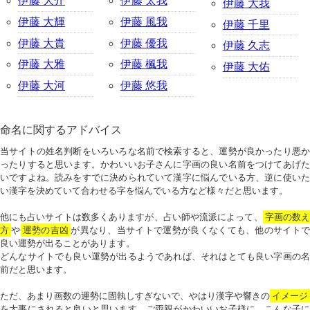
伊藤 大介
伊藤 太我
伊藤 大我
伊藤 大輝
伊藤 風我
伊藤 千里
伊藤 大貴
伊藤 優我
伊藤 久志
伊藤 大雅
伊藤 楓我
伊藤 大佑
伊藤 大河
伊藤 悠我
命名に関するアドバイス
当サイトの姓名判断をいろいろな名前で検索すると、運勢が良かったり悪か
ったりすると思います。かわいいお子さんに字画の良い名前をつけてあげた
いですよね。読みをすでに決められていて漢字に悩んでいる方、逆に使いた
い漢字を決めていて合わせる字を悩んでいる方など様々だと思います。
他にも占いサイトは数多くありますが、占い師や流派によって、
字画の数
方
や
運勢の吉凶
が異なり、当サイトで運勢が良くなくても、他のサイトで
良い運勢が出ることがあります。
どんなサイトでも良い運勢が出るようであれば、それはとても良い字画の名
前だと思います。
ただ、あまり画数の運勢に固執しすぎないで、やはり漢字や響きの
イメージ
を大事にされると良いと思います。ご両親がかわいいお子様に、こんな子に