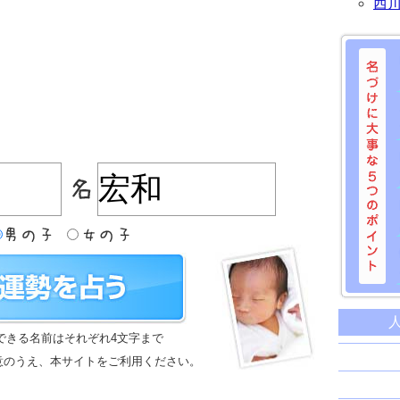
西
名づけに
命名に
できる名前はそれぞれ4文字まで
名前は
意のうえ、本サイトをご利用ください。
苗字と
姓名判