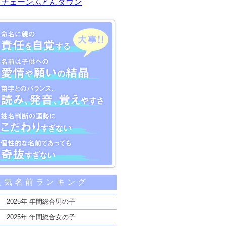
川チェーンふとんタウン
大事な5つのポイント
人気名前ランキング
親の責任を自覚する
子供への愛情や願いの結晶
2025年 年間総合男の子
のバランス、読み、発音、覚えやすさ
2025年 年間総合女の子
断の運勢にこだわりすぎない