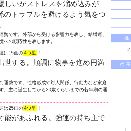
優しいがストレスを溜め込みが
係のトラブルを避けるよう気をつ
。
運勢です。外部から受ける影響力を表し、結婚運、
姓
境への順応性を表します。
全
運は15画の
4つ星
！
出世する。順調に物事を進め円満
携
な運勢です。性格形成や対人関係、行動力など家庭
す。主に誕生してから20歳くらいまでの若年期の運
運は25画の
4つ星
！
才能があふれる。強運の持ち主で