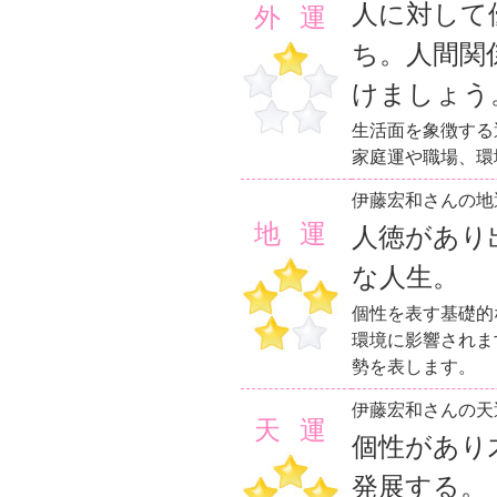
人に対して
外運
ち。人間関
けましょう
生活面を象徴する
家庭運や職場、環
伊藤宏和さんの地
地運
人徳があり
な人生。
個性を表す基礎的
環境に影響されま
勢を表します。
伊藤宏和さんの天
天運
個性があり
発展する。