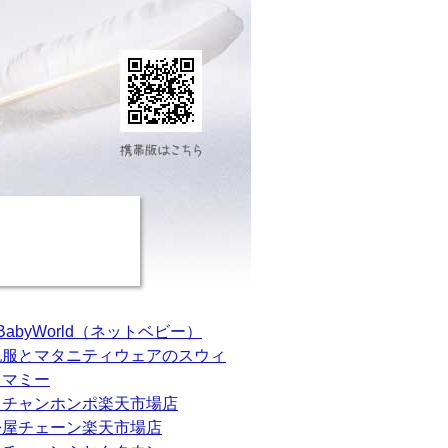
tBabyWorld（ネットベビー）
乳服とマタニティウェアのスウィ
トマミー
カチャンホンポ楽天市場店
松屋チェーン楽天市場店