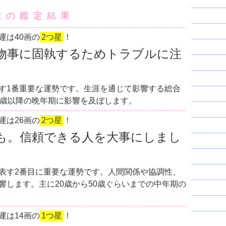
数の鑑定結果
運は40画の
2つ星
！
物事に固執するためトラブルに注
す1番重要な運勢です。生涯を通じて影響する総合
0歳以降の晩年期に影響を及ぼします。
運は26画の
2つ星
！
も。信頼できる人を大事にしまし
表す2番目に重要な運勢です。人間関係や協調性、
響します。主に20歳から50歳ぐらいまでの中年期の
運は14画の
1つ星
！