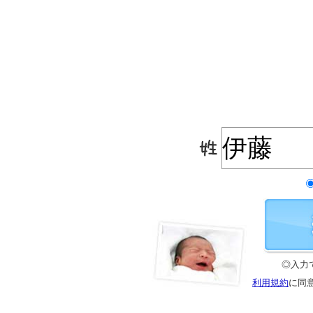
◎入力
利用規約
に同