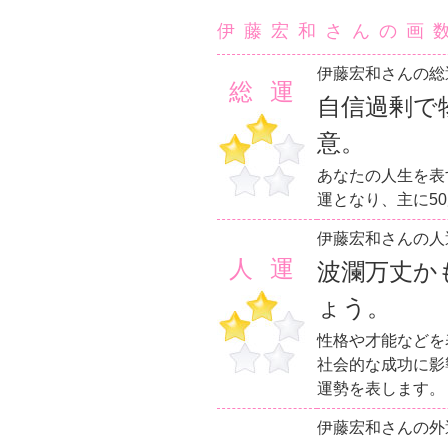
伊藤宏和さんの画
伊藤宏和さんの総
総運
自信過剰で
意。
あなたの人生を表
運となり、主に5
伊藤宏和さんの人
人運
波瀾万丈か
ょう。
性格や才能などを
社会的な成功に影
運勢を表します。
伊藤宏和さんの外