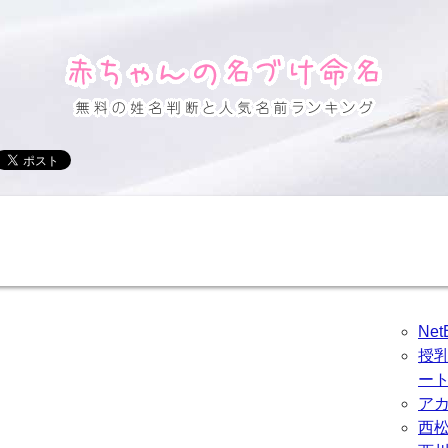
Ne
授
ー
ア
西