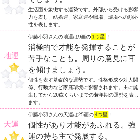
生活面を象徴する運勢です。外部から受ける影響
力を表し、結婚運、家庭運や職場、環境への順応
性を表します。
伊藤小羽さんの地運は9画の
1つ星
！
消極的で才能を発揮することが
地運
苦手なことも。周りの意見に耳
を傾けましょう。
個性を表す基礎的な運勢です。性格形成や対人関
係、行動力など家庭環境に影響されます。主に誕
生してから20歳くらいまでの若年期の運勢を表し
ます。
伊藤小羽さんの天運は25画の
4つ星
！
天運
個性があり才能があふれる。強
運の持ち主で発展する。