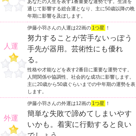
あなたの人生を表す1番重要な運勢です。生涯を
通じて影響する総合運となり、主に50歳以降の晩
年期に影響を及ぼします。
伊藤小羽さんの人運は22画の
1つ星
！
努力することが苦手ないっぽう
人運
手先が器用。芸術性にも優れ
る。
性格や才能などを表す2番目に重要な運勢です。
人間関係や協調性、社会的な成功に影響します。
主に20歳から50歳ぐらいまでの中年期の運勢を表
します。
伊藤小羽さんの外運は12画の
1つ星
！
簡単な失敗で諦めてしまいやす
外運
いかも。着実に行動すると良い
でしょう。