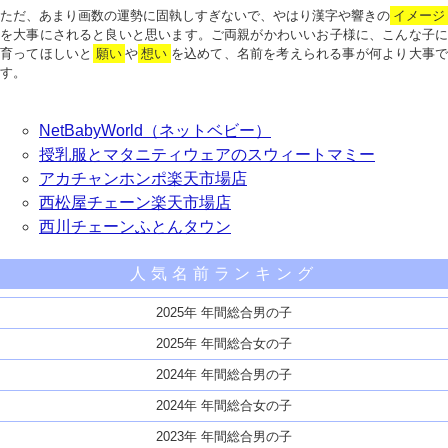
ただ、あまり画数の運勢に固執しすぎないで、やはり漢字や響きの
イメージ
を大事にされると良いと思います。ご両親がかわいいお子様に、こんな子に
育ってほしいと
願い
や
想い
を込めて、名前を考えられる事が何より大事で
す。
NetBabyWorld（ネットベビー）
授乳服とマタニティウェアのスウィートマミー
アカチャンホンポ楽天市場店
西松屋チェーン楽天市場店
西川チェーンふとんタウン
人気名前ランキング
2025年 年間総合男の子
2025年 年間総合女の子
2024年 年間総合男の子
2024年 年間総合女の子
2023年 年間総合男の子