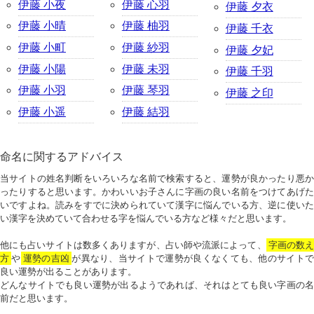
伊藤 小夜
伊藤 心羽
伊藤 夕衣
伊藤 小晴
伊藤 柚羽
伊藤 千衣
伊藤 小町
伊藤 紗羽
伊藤 夕妃
伊藤 小陽
伊藤 未羽
伊藤 千羽
伊藤 小羽
伊藤 琴羽
伊藤 之印
伊藤 小遥
伊藤 結羽
命名に関するアドバイス
当サイトの姓名判断をいろいろな名前で検索すると、運勢が良かったり悪か
ったりすると思います。かわいいお子さんに字画の良い名前をつけてあげた
いですよね。読みをすでに決められていて漢字に悩んでいる方、逆に使いた
い漢字を決めていて合わせる字を悩んでいる方など様々だと思います。
他にも占いサイトは数多くありますが、占い師や流派によって、
字画の数
方
や
運勢の吉凶
が異なり、当サイトで運勢が良くなくても、他のサイトで
良い運勢が出ることがあります。
どんなサイトでも良い運勢が出るようであれば、それはとても良い字画の名
前だと思います。