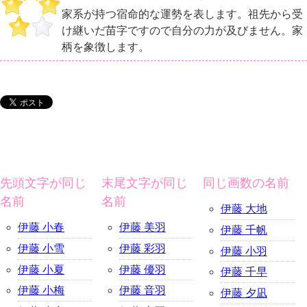
家系が持つ宿命的な運勢を表します。祖先から受
け継いだ苗字ですので自分の力が及びません。家
柄を象徴します。
先頭文字が同じ
末尾文字が同じ
同じ画数の名前
名前
名前
伊藤 大地
伊藤 小春
伊藤 美羽
伊藤 千帆
伊藤 小雪
伊藤 彩羽
伊藤 小羽
伊藤 小夏
伊藤 優羽
伊藤 千早
伊藤 小梅
伊藤 音羽
伊藤 夕凪