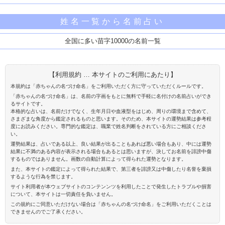
姓名一覧から名前占い
全国に多い苗字10000の名前一覧
【利用規約 … 本サイトのご利用にあたり】
本規約は「赤ちゃんの名づけ命名」をご利用いただく方に守っていただくルールです。
「赤ちゃんの名づけ命名」は、名前の字画をもとに無料で手軽に名付けの名前占いができ
るサイトです。
本格的な占いは、名前だけでなく、生年月日や血液型をはじめ、周りの環境まで含めて、
さまざまな角度から鑑定されるものと思います。そのため、本サイトの運勢結果は参考程
度にお読みください。専門的な鑑定は、職業で姓名判断をされている方にご相談くださ
い。
運勢結果は、占いである以上、良い結果が出ることもあれば悪い場合もあり、中には運勢
結果に不満のある内容が表示される場合もあるとは思いますが、決してお名前を誹謗中傷
するものではありません。画数の自動計算によって得られた運勢となります。
また、本サイトの鑑定によって得られた結果で、第三者を誹謗又は中傷したり名誉を棄損
するような行為を禁じます。
サイト利用者が本ウェブサイトのコンテンンツを利用したことで発生したトラブルや損害
について、本サイトは一切責任を負いません。
この規約にご同意いただけない場合は「赤ちゃんの名づけ命名」をご利用いただくことは
できませんのでご了承ください。