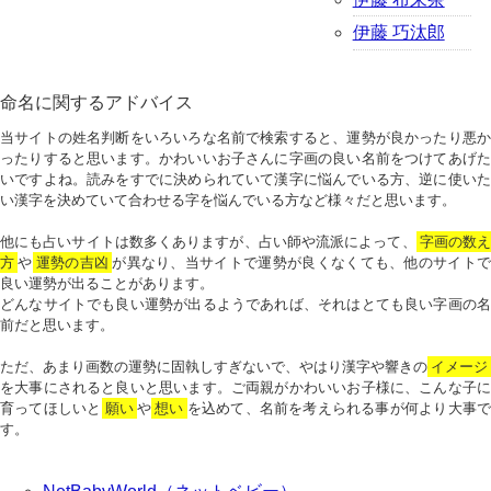
伊藤 巧汰郎
命名に関するアドバイス
当サイトの姓名判断をいろいろな名前で検索すると、運勢が良かったり悪か
ったりすると思います。かわいいお子さんに字画の良い名前をつけてあげた
いですよね。読みをすでに決められていて漢字に悩んでいる方、逆に使いた
い漢字を決めていて合わせる字を悩んでいる方など様々だと思います。
他にも占いサイトは数多くありますが、占い師や流派によって、
字画の数
方
や
運勢の吉凶
が異なり、当サイトで運勢が良くなくても、他のサイトで
良い運勢が出ることがあります。
どんなサイトでも良い運勢が出るようであれば、それはとても良い字画の名
前だと思います。
ただ、あまり画数の運勢に固執しすぎないで、やはり漢字や響きの
イメージ
を大事にされると良いと思います。ご両親がかわいいお子様に、こんな子に
育ってほしいと
願い
や
想い
を込めて、名前を考えられる事が何より大事で
す。