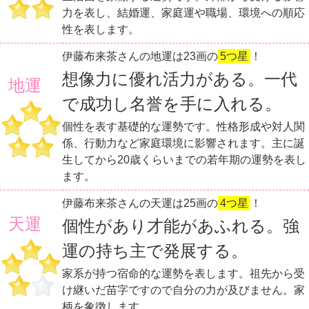
力を表し、結婚運、家庭運や職場、環境への順応
性を表します。
伊藤布来茶さんの地運は23画の
5つ星
！
想像力に優れ活力がある。一代
地運
で成功し名誉を手に入れる。
個性を表す基礎的な運勢です。性格形成や対人関
係、行動力など家庭環境に影響されます。主に誕
生してから20歳くらいまでの若年期の運勢を表し
ます。
伊藤布来茶さんの天運は25画の
4つ星
！
天運
個性があり才能があふれる。強
運の持ち主で発展する。
家系が持つ宿命的な運勢を表します。祖先から受
け継いだ苗字ですので自分の力が及びません。家
柄を象徴します。