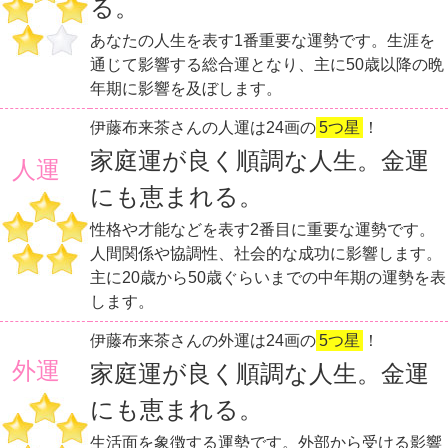
る。
あなたの人生を表す1番重要な運勢です。生涯を
通じて影響する総合運となり、主に50歳以降の晩
年期に影響を及ぼします。
伊藤布来茶さんの人運は24画の
5つ星
！
家庭運が良く順調な人生。金運
人運
にも恵まれる。
性格や才能などを表す2番目に重要な運勢です。
人間関係や協調性、社会的な成功に影響します。
主に20歳から50歳ぐらいまでの中年期の運勢を表
します。
伊藤布来茶さんの外運は24画の
5つ星
！
外運
家庭運が良く順調な人生。金運
にも恵まれる。
生活面を象徴する運勢です。外部から受ける影響