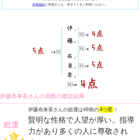
利用規約
に同意のうえ、本サイトをご利用ください。
伊藤布来茶さんの画数の鑑定結果
伊藤布来茶さんの総運は48画の
4つ星
！
賢明な性格で人望が厚い。指導
総運
力があり多くの人に尊敬され