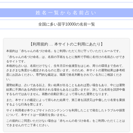
姓名一覧から名前占い
全国に多い苗字10000の名前一覧
【利用規約 … 本サイトのご利用にあたり】
本規約は「赤ちゃんの名づけ命名」をご利用いただく方に守っていただくルールです。
「赤ちゃんの名づけ命名」は、名前の字画をもとに無料で手軽に名付けの名前占いができ
るサイトです。
本格的な占いは、名前だけでなく、生年月日や血液型をはじめ、周りの環境まで含めて、
さまざまな角度から鑑定されるものと思います。そのため、本サイトの運勢結果は参考程
度にお読みください。専門的な鑑定は、職業で姓名判断をされている方にご相談くださ
い。
運勢結果は、占いである以上、良い結果が出ることもあれば悪い場合もあり、中には運勢
結果に不満のある内容が表示される場合もあるとは思いますが、決してお名前を誹謗中傷
するものではありません。画数の自動計算によって得られた運勢となります。
また、本サイトの鑑定によって得られた結果で、第三者を誹謗又は中傷したり名誉を棄損
するような行為を禁じます。
サイト利用者が本ウェブサイトのコンテンンツを利用したことで発生したトラブルや損害
について、本サイトは一切責任を負いません。
この規約にご同意いただけない場合は「赤ちゃんの名づけ命名」をご利用いただくことは
できませんのでご了承ください。