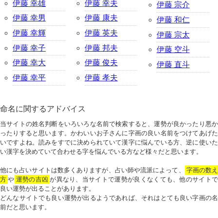
伊藤 幸雄
伊藤 幸夫
伊藤 宗介
伊藤 幸男
伊藤 康夫
伊藤 和仁
伊藤 幸輝
伊藤 英夫
伊藤 宗太
伊藤 幸子
伊藤 邦夫
伊藤 空斗
伊藤 幸大
伊藤 俊夫
伊藤 直斗
伊藤 幸平
伊藤 孝夫
命名に関するアドバイス
当サイトの姓名判断をいろいろな名前で検索すると、運勢が良かったり悪か
ったりすると思います。かわいいお子さんに字画の良い名前をつけてあげた
いですよね。読みをすでに決められていて漢字に悩んでいる方、逆に使いた
い漢字を決めていて合わせる字を悩んでいる方など様々だと思います。
他にも占いサイトは数多くありますが、占い師や流派によって、
字画の数
方
や
運勢の吉凶
が異なり、当サイトで運勢が良くなくても、他のサイトで
良い運勢が出ることがあります。
どんなサイトでも良い運勢が出るようであれば、それはとても良い字画の名
前だと思います。