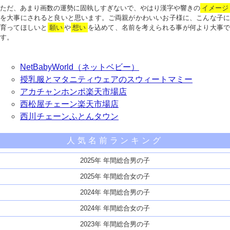
ただ、あまり画数の運勢に固執しすぎないで、やはり漢字や響きの
イメージ
を大事にされると良いと思います。ご両親がかわいいお子様に、こんな子に
育ってほしいと
願い
や
想い
を込めて、名前を考えられる事が何より大事で
す。
NetBabyWorld（ネットベビー）
授乳服とマタニティウェアのスウィートマミー
アカチャンホンポ楽天市場店
西松屋チェーン楽天市場店
西川チェーンふとんタウン
人気名前ランキング
2025年 年間総合男の子
2025年 年間総合女の子
2024年 年間総合男の子
2024年 年間総合女の子
2023年 年間総合男の子