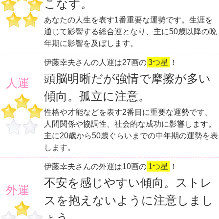
こなす。
あなたの人生を表す1番重要な運勢です。生涯を
通じて影響する総合運となり、主に50歳以降の晩
年期に影響を及ぼします。
伊藤幸夫さんの人運は27画の
3つ星
！
頭脳明晰だが強情で摩擦が多い
人運
傾向。孤立に注意。
性格や才能などを表す2番目に重要な運勢です。
人間関係や協調性、社会的な成功に影響します。
主に20歳から50歳ぐらいまでの中年期の運勢を表
します。
伊藤幸夫さんの外運は10画の
1つ星
！
不安を感じやすい傾向。ストレ
外運
スを抱えないように注意しまし
ょう。