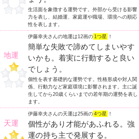
生活面を象徴する運勢です。外部から受ける影響
力を表し、結婚運、家庭運や職場、環境への順応
性を表します。
伊藤幸夫さんの地運は12画の
1つ星
！
簡単な失敗で諦めてしまいやす
地運
いかも。着実に行動すると良い
でしょう。
個性を表す基礎的な運勢です。性格形成や対人関
係、行動力など家庭環境に影響されます。主に誕
生してから20歳くらいまでの若年期の運勢を表し
ます。
伊藤幸夫さんの天運は25画の
4つ星
！
天運
個性があり才能があふれる。強
運の持ち主で発展する。