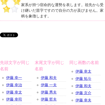
家系が持つ宿命的な運勢を表します。祖先から受
け継いだ苗字ですので自分の力が及びません。家
柄を象徴します。
先頭文字が同じ
末尾文字が同じ
同じ画数の名前
名前
名前
伊藤 幸太
伊藤 幸一
伊藤 和夫
伊藤 拓斗
伊藤 幸治
伊藤 一夫
伊藤 和夫
伊藤 幸太
伊藤 秀夫
伊藤 京介
伊藤 幸司
伊藤 哲夫
伊藤 幸夫