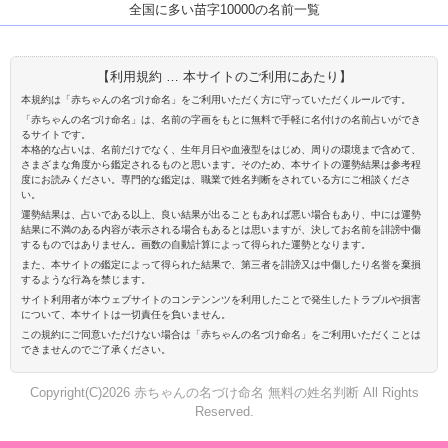
全国に多い苗字10000の名前一覧
【利用規約 … 本サイトのご利用にあたり】
本規約は「赤ちゃんの名づけ命名」をご利用いただく方に守っていただくルールです。
「赤ちゃんの名づけ命名」は、名前の字画をもとに無料で手軽に名付けの名前占いができ
るサイトです。
本格的な占いは、名前だけでなく、生年月日や血液型をはじめ、周りの環境まで含めて、
さまざまな角度から鑑定されるものと思います。そのため、本サイトの運勢結果は参考程
度にお読みください。専門的な鑑定は、職業で姓名判断をされている方にご相談くださ
い。
運勢結果は、占いである以上、良い結果が出ることもあれば悪い場合もあり、中には運勢
結果に不満のある内容が表示される場合もあるとは思いますが、決してお名前を誹謗中傷
するものではありません。画数の自動計算によって得られた運勢となります。
また、本サイトの鑑定によって得られた結果で、第三者を誹謗又は中傷したり名誉を棄損
するような行為を禁じます。
サイト利用者が本ウェブサイトのコンテンンツを利用したことで発生したトラブルや損害
について、本サイトは一切責任を負いません。
この規約にご同意いただけない場合は「赤ちゃんの名づけ命名」をご利用いただくことは
できませんのでご了承ください。
Copyright(C)2026 赤ちゃんの名づけ命名 無料の姓名判断 All Rights
Reserved.