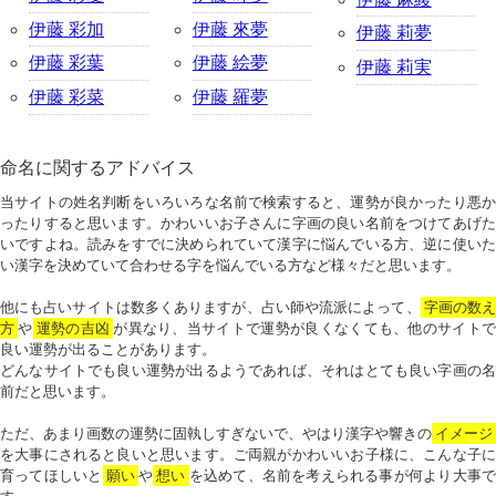
伊藤 彩加
伊藤 來夢
伊藤 莉夢
伊藤 彩葉
伊藤 絵夢
伊藤 莉実
伊藤 彩菜
伊藤 羅夢
命名に関するアドバイス
当サイトの姓名判断をいろいろな名前で検索すると、運勢が良かったり悪か
ったりすると思います。かわいいお子さんに字画の良い名前をつけてあげた
いですよね。読みをすでに決められていて漢字に悩んでいる方、逆に使いた
い漢字を決めていて合わせる字を悩んでいる方など様々だと思います。
他にも占いサイトは数多くありますが、占い師や流派によって、
字画の数
方
や
運勢の吉凶
が異なり、当サイトで運勢が良くなくても、他のサイトで
良い運勢が出ることがあります。
どんなサイトでも良い運勢が出るようであれば、それはとても良い字画の名
前だと思います。
ただ、あまり画数の運勢に固執しすぎないで、やはり漢字や響きの
イメージ
を大事にされると良いと思います。ご両親がかわいいお子様に、こんな子に
育ってほしいと
願い
や
想い
を込めて、名前を考えられる事が何より大事で