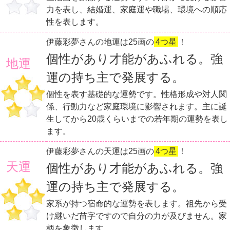
力を表し、結婚運、家庭運や職場、環境への順応
性を表します。
伊藤彩夢さんの地運は25画の
4つ星
！
個性があり才能があふれる。強
地運
運の持ち主で発展する。
個性を表す基礎的な運勢です。性格形成や対人関
係、行動力など家庭環境に影響されます。主に誕
生してから20歳くらいまでの若年期の運勢を表し
ます。
伊藤彩夢さんの天運は25画の
4つ星
！
天運
個性があり才能があふれる。強
運の持ち主で発展する。
家系が持つ宿命的な運勢を表します。祖先から受
け継いだ苗字ですので自分の力が及びません。家
柄を象徴します。