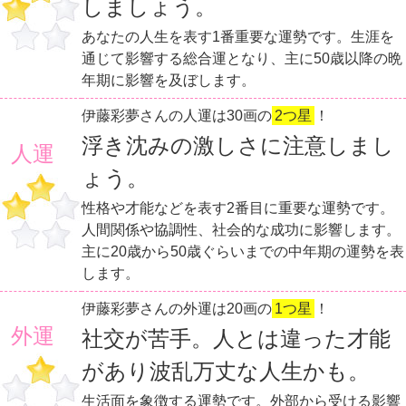
しましょう。
あなたの人生を表す1番重要な運勢です。生涯を
通じて影響する総合運となり、主に50歳以降の晩
年期に影響を及ぼします。
伊藤彩夢さんの人運は30画の
2つ星
！
浮き沈みの激しさに注意しまし
人運
ょう。
性格や才能などを表す2番目に重要な運勢です。
人間関係や協調性、社会的な成功に影響します。
主に20歳から50歳ぐらいまでの中年期の運勢を表
します。
伊藤彩夢さんの外運は20画の
1つ星
！
外運
社交が苦手。人とは違った才能
があり波乱万丈な人生かも。
生活面を象徴する運勢です。外部から受ける影響