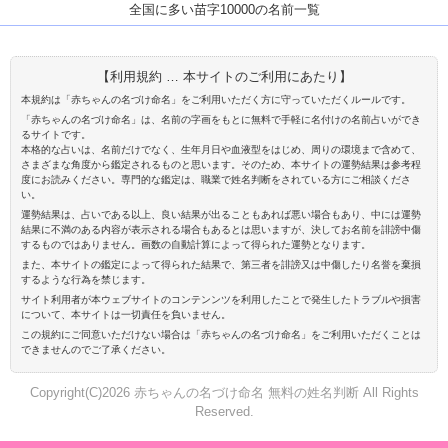
全国に多い苗字10000の名前一覧
【利用規約 … 本サイトのご利用にあたり】
本規約は「赤ちゃんの名づけ命名」をご利用いただく方に守っていただくルールです。
「赤ちゃんの名づけ命名」は、名前の字画をもとに無料で手軽に名付けの名前占いができ
るサイトです。
本格的な占いは、名前だけでなく、生年月日や血液型をはじめ、周りの環境まで含めて、
さまざまな角度から鑑定されるものと思います。そのため、本サイトの運勢結果は参考程
度にお読みください。専門的な鑑定は、職業で姓名判断をされている方にご相談くださ
い。
運勢結果は、占いである以上、良い結果が出ることもあれば悪い場合もあり、中には運勢
結果に不満のある内容が表示される場合もあるとは思いますが、決してお名前を誹謗中傷
するものではありません。画数の自動計算によって得られた運勢となります。
また、本サイトの鑑定によって得られた結果で、第三者を誹謗又は中傷したり名誉を棄損
するような行為を禁じます。
サイト利用者が本ウェブサイトのコンテンンツを利用したことで発生したトラブルや損害
について、本サイトは一切責任を負いません。
この規約にご同意いただけない場合は「赤ちゃんの名づけ命名」をご利用いただくことは
できませんのでご了承ください。
Copyright(C)2026 赤ちゃんの名づけ命名 無料の姓名判断 All Rights
Reserved.