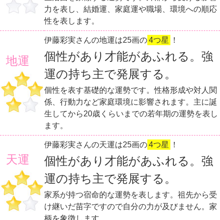
力を表し、結婚運、家庭運や職場、環境への順応
性を表します。
伊藤彩実さんの地運は25画の
4つ星
！
個性があり才能があふれる。強
地運
運の持ち主で発展する。
個性を表す基礎的な運勢です。性格形成や対人関
係、行動力など家庭環境に影響されます。主に誕
生してから20歳くらいまでの若年期の運勢を表し
ます。
伊藤彩実さんの天運は25画の
4つ星
！
天運
個性があり才能があふれる。強
運の持ち主で発展する。
家系が持つ宿命的な運勢を表します。祖先から受
け継いだ苗字ですので自分の力が及びません。家
柄を象徴します。