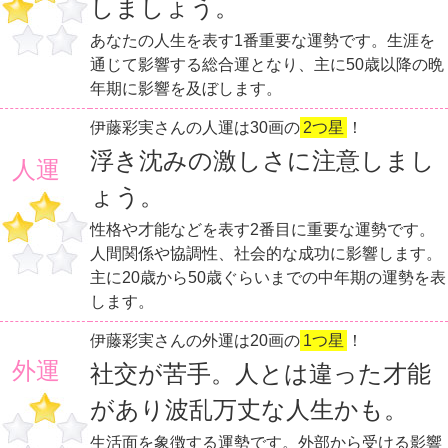
しましょう。
あなたの人生を表す1番重要な運勢です。生涯を
通じて影響する総合運となり、主に50歳以降の晩
年期に影響を及ぼします。
伊藤彩実さんの人運は30画の
2つ星
！
浮き沈みの激しさに注意しまし
人運
ょう。
性格や才能などを表す2番目に重要な運勢です。
人間関係や協調性、社会的な成功に影響します。
主に20歳から50歳ぐらいまでの中年期の運勢を表
します。
伊藤彩実さんの外運は20画の
1つ星
！
外運
社交が苦手。人とは違った才能
があり波乱万丈な人生かも。
生活面を象徴する運勢です。外部から受ける影響