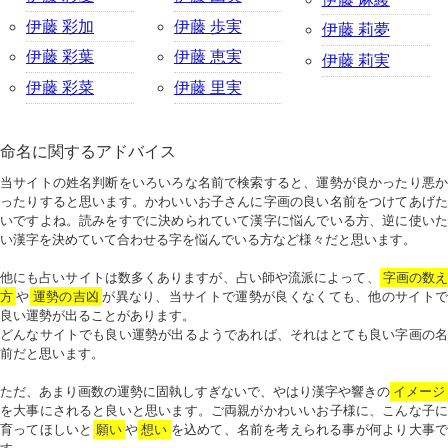
伊藤 彩加
伊藤 歩実
伊藤 莉夢
伊藤 彩葉
伊藤 恵実
伊藤 莉実
伊藤 彩菜
伊藤 里実
命名に関するアドバイス
当サイトの姓名判断をいろいろな名前で検索すると、運勢が良かったり悪か
ったりすると思います。かわいいお子さんに字画の良い名前をつけてあげた
いですよね。読みをすでに決められていて漢字に悩んでいる方、逆に使いた
い漢字を決めていて合わせる字を悩んでいる方など様々だと思います。
他にも占いサイトは数多くありますが、占い師や流派によって、
字画の数
方
や
運勢の吉凶
が異なり、当サイトで運勢が良くなくても、他のサイトで
良い運勢が出ることがあります。
どんなサイトでも良い運勢が出るようであれば、それはとても良い字画の名
前だと思います。
ただ、あまり画数の運勢に固執しすぎないで、やはり漢字や響きの
イメージ
を大事にされると良いと思います。ご両親がかわいいお子様に、こんな子に
育ってほしいと
願い
や
想い
を込めて、名前を考えられる事が何より大事で