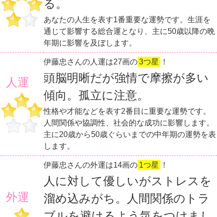
る。
あなたの人生を表す1番重要な運勢です。生涯を
通じて影響する総合運となり、主に50歳以降の晩
年期に影響を及ぼします。
伊藤忠さんの人運は27画の
3つ星
！
頭脳明晰だが強情で摩擦が多い
人運
傾向。孤立に注意。
性格や才能などを表す2番目に重要な運勢です。
人間関係や協調性、社会的な成功に影響します。
主に20歳から50歳ぐらいまでの中年期の運勢を表
します。
伊藤忠さんの外運は14画の
1つ星
！
人に対して優しいがストレスを
外運
溜め込みがち。人間関係のトラ
ブルを避けるよう気をつけまし