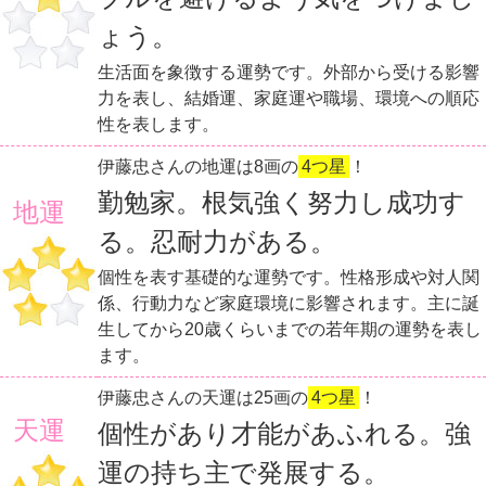
ょう。
生活面を象徴する運勢です。外部から受ける影響
力を表し、結婚運、家庭運や職場、環境への順応
性を表します。
伊藤忠さんの地運は8画の
4つ星
！
勤勉家。根気強く努力し成功す
地運
る。忍耐力がある。
個性を表す基礎的な運勢です。性格形成や対人関
係、行動力など家庭環境に影響されます。主に誕
生してから20歳くらいまでの若年期の運勢を表し
ます。
伊藤忠さんの天運は25画の
4つ星
！
天運
個性があり才能があふれる。強
運の持ち主で発展する。