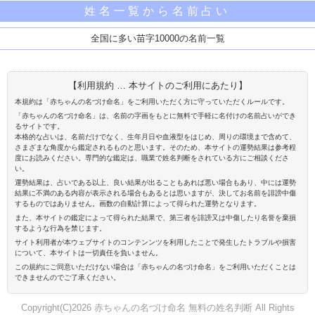
姓名一覧から名前占い
全国に多い苗字10000の名前一覧
【利用規約 … 本サイトのご利用にあたり】
本規約は「赤ちゃんの名づけ命名」をご利用いただく方に守っていただくルールです。
「赤ちゃんの名づけ命名」は、名前の字画をもとに無料で手軽に名付けの名前占いができ
るサイトです。
本格的な占いは、名前だけでなく、生年月日や血液型をはじめ、周りの環境まで含めて、
さまざまな角度から鑑定されるものと思います。そのため、本サイトの運勢結果は参考程
度にお読みください。専門的な鑑定は、職業で姓名判断をされている方にご相談くださ
い。
運勢結果は、占いである以上、良い結果が出ることもあれば悪い場合もあり、中には運勢
結果に不満のある内容が表示される場合もあるとは思いますが、決してお名前を誹謗中傷
するものではありません。画数の自動計算によって得られた運勢となります。
また、本サイトの鑑定によって得られた結果で、第三者を誹謗又は中傷したり名誉を棄損
するような行為を禁じます。
サイト利用者が本ウェブサイトのコンテンンツを利用したことで発生したトラブルや損害
について、本サイトは一切責任を負いません。
この規約にご同意いただけない場合は「赤ちゃんの名づけ命名」をご利用いただくことは
できませんのでご了承ください。
Copyright(C)2026 赤ちゃんの名づけ命名 無料の姓名判断 All Rights