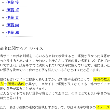
伊藤 怜
伊藤 卓
伊藤 直
伊藤 尚
伊藤 和
命名に関するアドバイス
当サイトの姓名判断をいろいろな名前で検索すると、運勢が良かったり悪か
ったりすると思います。かわいいお子さんに字画の良い名前をつけてあげた
いですよね。読みをすでに決められていて漢字に悩んでいる方、逆に使いた
い漢字を決めていて合わせる字を悩んでいる方など様々だと思います。
他にも占いサイトは数多くありますが、占い師や流派によって、
字画の数
方
や
運勢の吉凶
が異なり、当サイトで運勢が良くなくても、他のサイトで
良い運勢が出ることがあります。
どんなサイトでも良い運勢が出るようであれば、それはとても良い字画の名
前だと思います。
ただ、あまり画数の運勢に固執しすぎないで、やはり漢字や響きの
イメージ