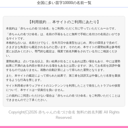
全国に多い苗字10000の名前一覧
【利用規約 … 本サイトのご利用にあたり】
本規約は「赤ちゃんの名づけ命名」をご利用いただく方に守っていただくルールです。
「赤ちゃんの名づけ命名」は、名前の字画をもとに無料で手軽に名付けの名前占いができ
るサイトです。
本格的な占いは、名前だけでなく、生年月日や血液型をはじめ、周りの環境まで含めて、
さまざまな角度から鑑定されるものと思います。そのため、本サイトの運勢結果は参考程
度にお読みください。専門的な鑑定は、職業で姓名判断をされている方にご相談くださ
い。
運勢結果は、占いである以上、良い結果が出ることもあれば悪い場合もあり、中には運勢
結果に不満のある内容が表示される場合もあるとは思いますが、決してお名前を誹謗中傷
するものではありません。画数の自動計算によって得られた運勢となります。
また、本サイトの鑑定によって得られた結果で、第三者を誹謗又は中傷したり名誉を棄損
するような行為を禁じます。
サイト利用者が本ウェブサイトのコンテンンツを利用したことで発生したトラブルや損害
について、本サイトは一切責任を負いません。
この規約にご同意いただけない場合は「赤ちゃんの名づけ命名」をご利用いただくことは
できませんのでご了承ください。
Copyright(C)2026 赤ちゃんの名づけ命名 無料の姓名判断 All Rights
Reserved.