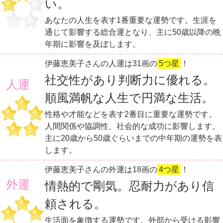
い。
あなたの人生を表す1番重要な運勢です。生涯を
通じて影響する総合運となり、主に50歳以降の晩
年期に影響を及ぼします。
伊藤恵美子さんの人運は31画の
5つ星
！
社交性があり判断力に優れる。
人運
順風満帆な人生で円満な生活。
性格や才能などを表す2番目に重要な運勢です。
人間関係や協調性、社会的な成功に影響します。
主に20歳から50歳ぐらいまでの中年期の運勢を表
します。
伊藤恵美子さんの外運は18画の
4つ星
！
外運
情熱的で剛気。忍耐力があり信
頼される。
生活面を象徴する運勢です。外部から受ける影響