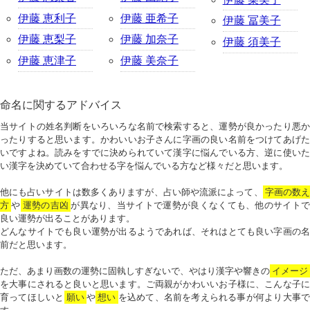
伊藤 恵利子
伊藤 亜希子
伊藤 冨美子
伊藤 恵梨子
伊藤 加奈子
伊藤 須美子
伊藤 恵津子
伊藤 美奈子
命名に関するアドバイス
当サイトの姓名判断をいろいろな名前で検索すると、運勢が良かったり悪か
ったりすると思います。かわいいお子さんに字画の良い名前をつけてあげた
いですよね。読みをすでに決められていて漢字に悩んでいる方、逆に使いた
い漢字を決めていて合わせる字を悩んでいる方など様々だと思います。
他にも占いサイトは数多くありますが、占い師や流派によって、
字画の数
方
や
運勢の吉凶
が異なり、当サイトで運勢が良くなくても、他のサイトで
良い運勢が出ることがあります。
どんなサイトでも良い運勢が出るようであれば、それはとても良い字画の名
前だと思います。
ただ、あまり画数の運勢に固執しすぎないで、やはり漢字や響きの
イメージ
を大事にされると良いと思います。ご両親がかわいいお子様に、こんな子に
育ってほしいと
願い
や
想い
を込めて、名前を考えられる事が何より大事で