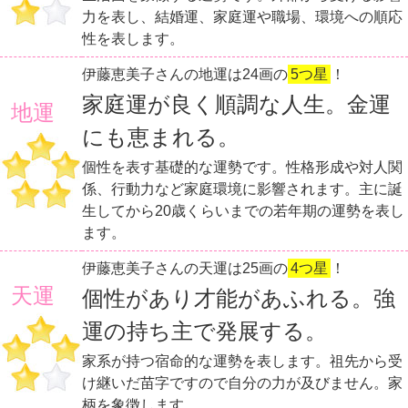
力を表し、結婚運、家庭運や職場、環境への順応
性を表します。
伊藤恵美子さんの地運は24画の
5つ星
！
家庭運が良く順調な人生。金運
地運
にも恵まれる。
個性を表す基礎的な運勢です。性格形成や対人関
係、行動力など家庭環境に影響されます。主に誕
生してから20歳くらいまでの若年期の運勢を表し
ます。
伊藤恵美子さんの天運は25画の
4つ星
！
天運
個性があり才能があふれる。強
運の持ち主で発展する。
家系が持つ宿命的な運勢を表します。祖先から受
け継いだ苗字ですので自分の力が及びません。家
柄を象徴します。