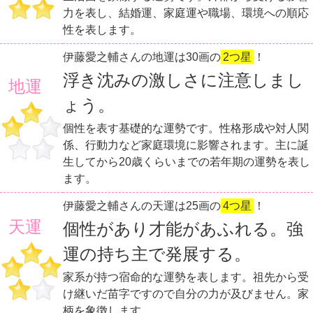
力を表し、結婚運、家庭運や職場、環境への順応
性を表します。
伊藤愛之輔さんの地運は30画の
2つ星
！
浮き沈みの激しさに注意しまし
地運
ょう。
個性を表す基礎的な運勢です。性格形成や対人関
係、行動力など家庭環境に影響されます。主に誕
生してから20歳くらいまでの若年期の運勢を表し
ます。
伊藤愛之輔さんの天運は25画の
4つ星
！
天運
個性があり才能があふれる。強
運の持ち主で発展する。
家系が持つ宿命的な運勢を表します。祖先から受
け継いだ苗字ですので自分の力が及びません。家
柄を象徴します。