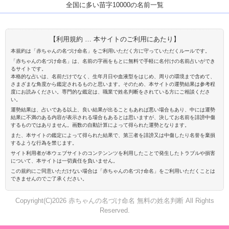
全国に多い苗字10000の名前一覧
【利用規約 … 本サイトのご利用にあたり】
本規約は「赤ちゃんの名づけ命名」をご利用いただく方に守っていただくルールです。
「赤ちゃんの名づけ命名」は、名前の字画をもとに無料で手軽に名付けの名前占いができ
るサイトです。
本格的な占いは、名前だけでなく、生年月日や血液型をはじめ、周りの環境まで含めて、
さまざまな角度から鑑定されるものと思います。そのため、本サイトの運勢結果は参考程
度にお読みください。専門的な鑑定は、職業で姓名判断をされている方にご相談くださ
い。
運勢結果は、占いである以上、良い結果が出ることもあれば悪い場合もあり、中には運勢
結果に不満のある内容が表示される場合もあるとは思いますが、決してお名前を誹謗中傷
するものではありません。画数の自動計算によって得られた運勢となります。
また、本サイトの鑑定によって得られた結果で、第三者を誹謗又は中傷したり名誉を棄損
するような行為を禁じます。
サイト利用者が本ウェブサイトのコンテンンツを利用したことで発生したトラブルや損害
について、本サイトは一切責任を負いません。
この規約にご同意いただけない場合は「赤ちゃんの名づけ命名」をご利用いただくことは
できませんのでご了承ください。
Copyright(C)2026 赤ちゃんの名づけ命名 無料の姓名判断 All Rights
Reserved.