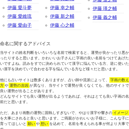
伊藤 愛斗夢
伊藤 幸之輔
伊藤 瑛之輔
伊藤 愛維琉
伊藤 新之輔
伊藤 義之輔
伊藤 愛由子
伊藤 心之輔
命名に関するアドバイス
当サイトの姓名判断をいろいろな名前で検索すると、運勢が良かったり悪か
ったりすると思います。かわいいお子さんに字画の良い名前をつけてあげた
いですよね。読みをすでに決められていて漢字に悩んでいる方、逆に使いた
い漢字を決めていて合わせる字を悩んでいる方など様々だと思います。
他にも占いサイトは数多くありますが、占い師や流派によって、
字画の数
方
や
運勢の吉凶
が異なり、当サイトで運勢が良くなくても、他のサイトで
良い運勢が出ることがあります。
どんなサイトでも良い運勢が出るようであれば、それはとても良い字画の名
前だと思います。
ただ、あまり画数の運勢に固執しすぎないで、やはり漢字や響きの
イメージ
を大事にされると良いと思います。ご両親がかわいいお子様に、こんな子に
育ってほしいと
願い
や
想い
を込めて、名前を考えられる事が何より大事で