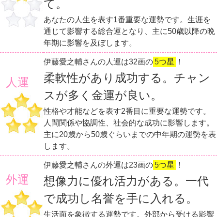
て。
あなたの人生を表す1番重要な運勢です。生涯を
通じて影響する総合運となり、主に50歳以降の晩
年期に影響を及ぼします。
伊藤愛之輔さんの人運は32画の
5つ星
！
柔軟性があり成功する。チャン
人運
スが多く金運が良い。
性格や才能などを表す2番目に重要な運勢です。
人間関係や協調性、社会的な成功に影響します。
主に20歳から50歳ぐらいまでの中年期の運勢を表
します。
伊藤愛之輔さんの外運は23画の
5つ星
！
外運
想像力に優れ活力がある。一代
で成功し名誉を手に入れる。
生活面を象徴する運勢です。外部から受ける影響