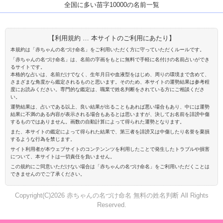
全国に多い苗字10000の名前一覧
【利用規約 … 本サイトのご利用にあたり】
本規約は「赤ちゃんの名づけ命名」をご利用いただく方に守っていただくルールです。
「赤ちゃんの名づけ命名」は、名前の字画をもとに無料で手軽に名付けの名前占いができ
るサイトです。
本格的な占いは、名前だけでなく、生年月日や血液型をはじめ、周りの環境まで含めて、
さまざまな角度から鑑定されるものと思います。そのため、本サイトの運勢結果は参考程
度にお読みください。専門的な鑑定は、職業で姓名判断をされている方にご相談くださ
い。
運勢結果は、占いである以上、良い結果が出ることもあれば悪い場合もあり、中には運勢
結果に不満のある内容が表示される場合もあるとは思いますが、決してお名前を誹謗中傷
するものではありません。画数の自動計算によって得られた運勢となります。
また、本サイトの鑑定によって得られた結果で、第三者を誹謗又は中傷したり名誉を棄損
するような行為を禁じます。
サイト利用者が本ウェブサイトのコンテンンツを利用したことで発生したトラブルや損害
について、本サイトは一切責任を負いません。
この規約にご同意いただけない場合は「赤ちゃんの名づけ命名」をご利用いただくことは
できませんのでご了承ください。
Copyright(C)2026 赤ちゃんの名づけ命名 無料の姓名判断 All Rights
Reserved.