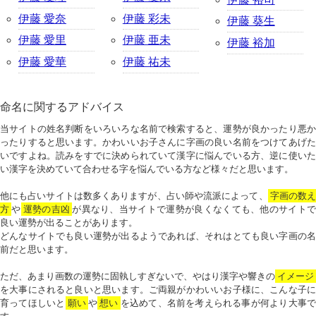
伊藤 愛奈
伊藤 彩未
伊藤 葵生
伊藤 愛里
伊藤 亜未
伊藤 裕加
伊藤 愛華
伊藤 祐未
命名に関するアドバイス
当サイトの姓名判断をいろいろな名前で検索すると、運勢が良かったり悪か
ったりすると思います。かわいいお子さんに字画の良い名前をつけてあげた
いですよね。読みをすでに決められていて漢字に悩んでいる方、逆に使いた
い漢字を決めていて合わせる字を悩んでいる方など様々だと思います。
他にも占いサイトは数多くありますが、占い師や流派によって、
字画の数
方
や
運勢の吉凶
が異なり、当サイトで運勢が良くなくても、他のサイトで
良い運勢が出ることがあります。
どんなサイトでも良い運勢が出るようであれば、それはとても良い字画の名
前だと思います。
ただ、あまり画数の運勢に固執しすぎないで、やはり漢字や響きの
イメージ
を大事にされると良いと思います。ご両親がかわいいお子様に、こんな子に
育ってほしいと
願い
や
想い
を込めて、名前を考えられる事が何より大事で