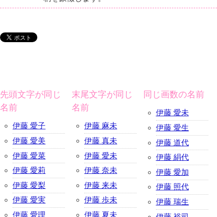
先頭文字が同じ
末尾文字が同じ
同じ画数の名前
名前
名前
伊藤 愛未
伊藤 愛子
伊藤 麻未
伊藤 愛生
伊藤 愛美
伊藤 真未
伊藤 道代
伊藤 愛菜
伊藤 愛未
伊藤 絹代
伊藤 愛莉
伊藤 奈未
伊藤 愛加
伊藤 愛梨
伊藤 来未
伊藤 照代
伊藤 愛実
伊藤 歩未
伊藤 瑞生
伊藤 愛理
伊藤 夏未
伊藤 裕司