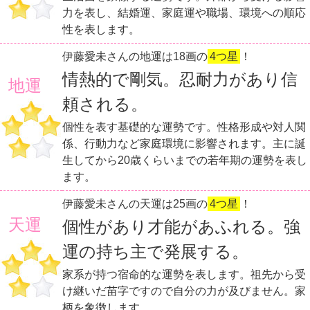
力を表し、結婚運、家庭運や職場、環境への順応
性を表します。
伊藤愛未さんの地運は18画の
4つ星
！
情熱的で剛気。忍耐力があり信
地運
頼される。
個性を表す基礎的な運勢です。性格形成や対人関
係、行動力など家庭環境に影響されます。主に誕
生してから20歳くらいまでの若年期の運勢を表し
ます。
伊藤愛未さんの天運は25画の
4つ星
！
天運
個性があり才能があふれる。強
運の持ち主で発展する。
家系が持つ宿命的な運勢を表します。祖先から受
け継いだ苗字ですので自分の力が及びません。家
柄を象徴します。