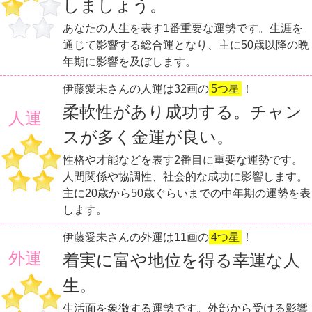
しましょう。
あなたの人生を表す1番重要な運勢です。生涯を
通じて影響する総合運となり、主に50歳以降の晩
年期に影響を及ぼします。
伊藤愛未さんの人運は32画の
5つ星
！
柔軟性があり成功する。チャン
人運
スが多く金運が良い。
性格や才能などを表す2番目に重要な運勢です。
人間関係や協調性、社会的な成功に影響します。
主に20歳から50歳ぐらいまでの中年期の運勢を表
します。
伊藤愛未さんの外運は11画の
4つ星
！
外運
着実に富や地位を得る幸運な人
生。
生活面を象徴する運勢です。外部から受ける影響