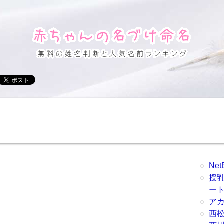
Ne
授
ー
ア
西