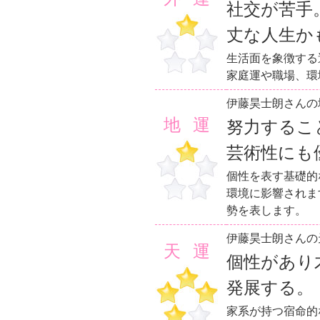
社交が苦手
丈な人生か
生活面を象徴する
家庭運や職場、環
伊藤昊士朗さんの
地運
努力するこ
芸術性にも
個性を表す基礎的
環境に影響されま
勢を表します。
伊藤昊士朗さんの
天運
個性があり
発展する。
家系が持つ宿命的