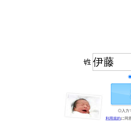
◎入力
利用規約
に同