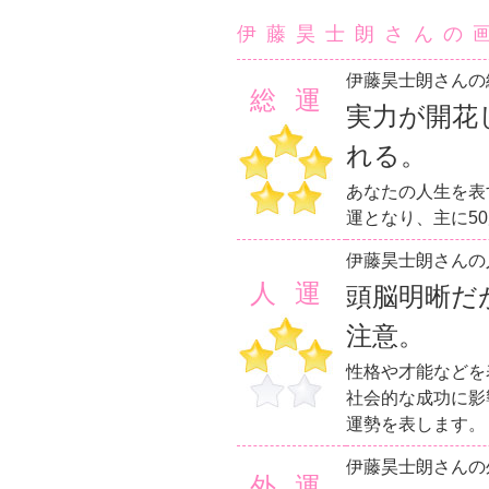
伊藤昊士朗さんの
伊藤昊士朗さんの
総運
実力が開花
れる。
あなたの人生を表
運となり、主に5
伊藤昊士朗さんの
人運
頭脳明晰だ
注意。
性格や才能などを
社会的な成功に影
運勢を表します。
伊藤昊士朗さんの
外運