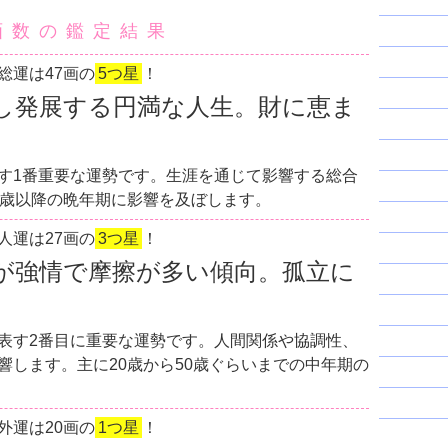
画数の鑑定結果
総運は47画の
5つ星
！
し発展する円満な人生。財に恵ま
す1番重要な運勢です。生涯を通じて影響する総合
0歳以降の晩年期に影響を及ぼします。
人運は27画の
3つ星
！
が強情で摩擦が多い傾向。孤立に
表す2番目に重要な運勢です。人間関係や協調性、
響します。主に20歳から50歳ぐらいまでの中年期の
外運は20画の
1つ星
！