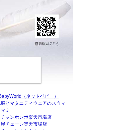
tBabyWorld（ネットベビー）
乳服とマタニティウェアのスウィ
トマミー
カチャンホンポ楽天市場店
松屋チェーン楽天市場店