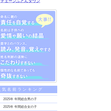
川チェーンふとんタウン
大事な5つのポイント
人気名前ランキング
親の責任を自覚する
子供への愛情や願いの結晶
2025年 年間総合男の子
のバランス、読み、発音、覚えやすさ
2025年 年間総合女の子
断の運勢にこだわりすぎない