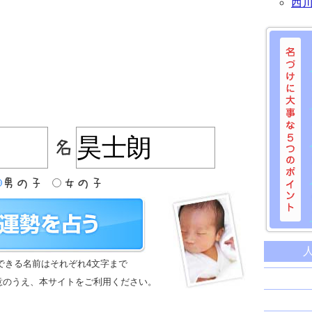
西
名づけに
命名に
できる名前はそれぞれ4文字まで
名前は
意のうえ、本サイトをご利用ください。
苗字と
姓名判