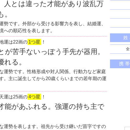
。人とは違った才能があり波乱万
も。
運勢です。外部から受ける影響力を表し、結婚運、
境への順応性を表します。
姓
地運は22画の
1つ星
！
全
とが苦手ないっぽう手先が器用。
優れる。
携
な運勢です。性格形成や対人関係、行動力など家庭
す。主に誕生してから20歳くらいまでの若年期の運
天運は25画の
4つ星
！
才能があふれる。強運の持ち主で
な運勢を表します。祖先から受け継いだ苗字ですの