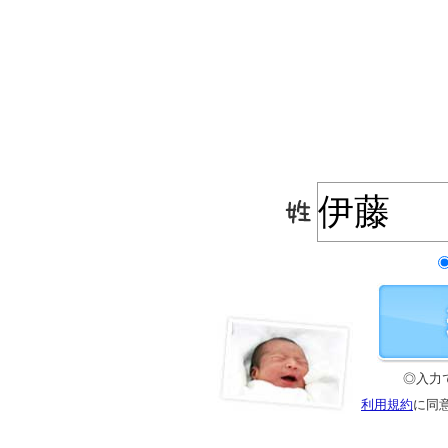
◎入力
利用規約
に同