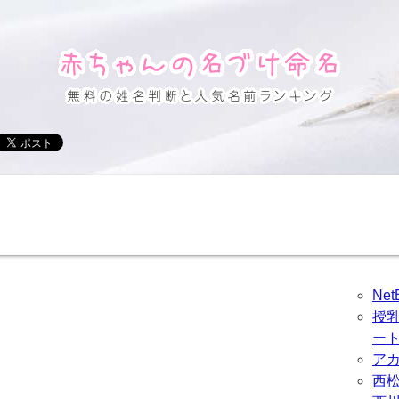
Ne
授
ー
ア
西