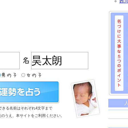
西
名づけに
命名に
できる名前はそれぞれ4文字まで
名前は
意のうえ、本サイトをご利用ください。
苗字と
姓名判