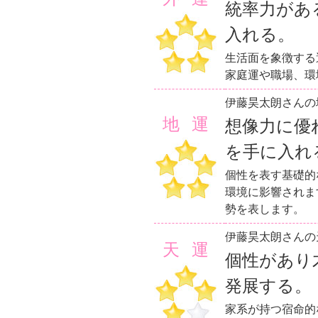
統率力があ
入れる。
生活面を象徴する
家庭運や職場、環
伊藤昊太朗さんの
地運
想像力に優
を手に入れ
個性を表す基礎的
環境に影響されま
勢を表します。
伊藤昊太朗さんの
天運
個性があり
発展する。
家系が持つ宿命的