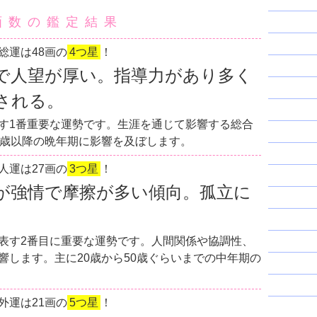
画数の鑑定結果
総運は48画の
4つ星
！
で人望が厚い。指導力があり多く
される。
す1番重要な運勢です。生涯を通じて影響する総合
0歳以降の晩年期に影響を及ぼします。
人運は27画の
3つ星
！
が強情で摩擦が多い傾向。孤立に
表す2番目に重要な運勢です。人間関係や協調性、
響します。主に20歳から50歳ぐらいまでの中年期の
外運は21画の
5つ星
！