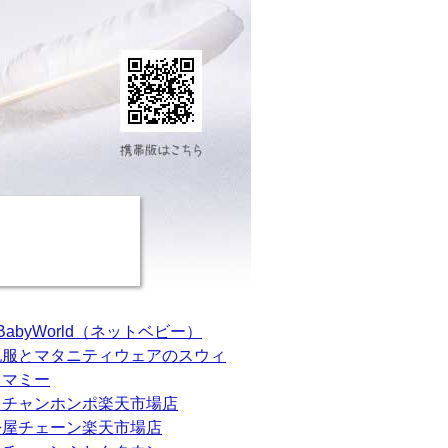
tBabyWorld（ネットベビー）
乳服とマタニティウェアのスウィ
トマミー
カチャンホンポ楽天市場店
松屋チェーン楽天市場店