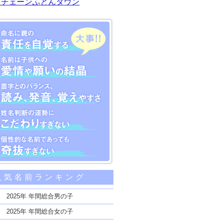
川チェーンふとんタウン
大事な5つのポイント
人気名前ランキング
親の責任を自覚する
子供への愛情や願いの結晶
2025年 年間総合男の子
のバランス、読み、発音、覚えやすさ
2025年 年間総合女の子
断の運勢にこだわりすぎない