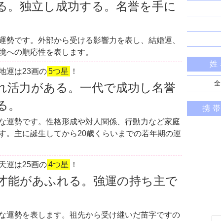
る。独立し成功する。名誉を手に
運勢です。外部から受ける影響力を表し、結婚運、
境への順応性を表します。
姓
地運は23画の
5つ星
！
全
れ活力がある。一代で成功し名誉
る。
携
な運勢です。性格形成や対人関係、行動力など家庭
す。主に誕生してから20歳くらいまでの若年期の運
天運は25画の
4つ星
！
才能があふれる。強運の持ち主で
な運勢を表します。祖先から受け継いだ苗字ですの