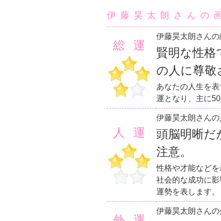
伊藤昊太朗さんの
伊藤昊太朗さんの
総運
賢明な性格
の人に尊敬
あなたの人生を表
運となり、主に5
伊藤昊太朗さんの
人運
頭脳明晰だ
注意。
性格や才能などを
社会的な成功に影
運勢を表します。
伊藤昊太朗さんの
外運