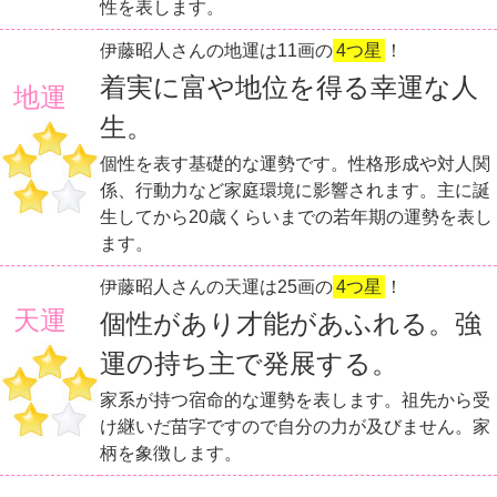
性を表します。
伊藤昭人さんの地運は11画の
4つ星
！
着実に富や地位を得る幸運な人
地運
生。
個性を表す基礎的な運勢です。性格形成や対人関
係、行動力など家庭環境に影響されます。主に誕
生してから20歳くらいまでの若年期の運勢を表し
ます。
伊藤昭人さんの天運は25画の
4つ星
！
天運
個性があり才能があふれる。強
運の持ち主で発展する。
家系が持つ宿命的な運勢を表します。祖先から受
け継いだ苗字ですので自分の力が及びません。家
柄を象徴します。