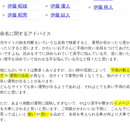
伊藤 昭雄
伊藤 優人
伊藤 柊人
伊藤 昭男
伊藤 結人
命名に関するアドバイス
当サイトの姓名判断をいろいろな名前で検索すると、運勢が良かったり悪か
ったりすると思います。かわいいお子さんに字画の良い名前をつけてあげた
いですよね。読みをすでに決められていて漢字に悩んでいる方、逆に使いた
い漢字を決めていて合わせる字を悩んでいる方など様々だと思います。
他にも占いサイトは数多くありますが、占い師や流派によって、
字画の数
方
や
運勢の吉凶
が異なり、当サイトで運勢が良くなくても、他のサイトで
良い運勢が出ることがあります。
どんなサイトでも良い運勢が出るようであれば、それはとても良い字画の名
前だと思います。
ただ、あまり画数の運勢に固執しすぎないで、やはり漢字や響きの
イメージ
を大事にされると良いと思います。ご両親がかわいいお子様に、こんな子に
育ってほしいと
願い
や
想い
を込めて、名前を考えられる事が何より大事で
す。