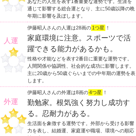
あなたの人生を表す1番重要な運勢です。生涯を
通じて影響する総合運となり、主に50歳以降の晩
年期に影響を及ぼします。
伊藤昭人さんの人運は28画の
1つ星
！
家庭環境に注意。スポーツで活
人運
躍できる能力があるかも。
性格や才能などを表す2番目に重要な運勢です。
人間関係や協調性、社会的な成功に影響します。
主に20歳から50歳ぐらいまでの中年期の運勢を表
します。
伊藤昭人さんの外運は8画の
4つ星
！
外運
勤勉家。根気強く努力し成功す
る。忍耐力がある。
生活面を象徴する運勢です。外部から受ける影響
力を表し、結婚運、家庭運や職場、環境への順応