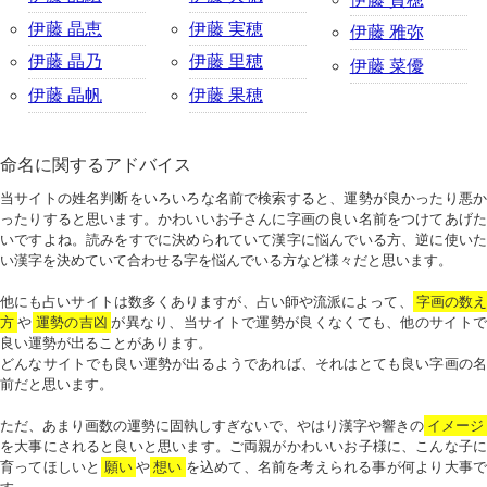
伊藤 晶恵
伊藤 実穂
伊藤 雅弥
伊藤 晶乃
伊藤 里穂
伊藤 菜優
伊藤 晶帆
伊藤 果穂
命名に関するアドバイス
当サイトの姓名判断をいろいろな名前で検索すると、運勢が良かったり悪か
ったりすると思います。かわいいお子さんに字画の良い名前をつけてあげた
いですよね。読みをすでに決められていて漢字に悩んでいる方、逆に使いた
い漢字を決めていて合わせる字を悩んでいる方など様々だと思います。
他にも占いサイトは数多くありますが、占い師や流派によって、
字画の数
方
や
運勢の吉凶
が異なり、当サイトで運勢が良くなくても、他のサイトで
良い運勢が出ることがあります。
どんなサイトでも良い運勢が出るようであれば、それはとても良い字画の名
前だと思います。
ただ、あまり画数の運勢に固執しすぎないで、やはり漢字や響きの
イメージ
を大事にされると良いと思います。ご両親がかわいいお子様に、こんな子に
育ってほしいと
願い
や
想い
を込めて、名前を考えられる事が何より大事で