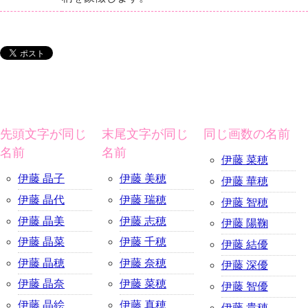
先頭文字が同じ
末尾文字が同じ
同じ画数の名前
名前
名前
伊藤 菜穂
伊藤 晶子
伊藤 美穂
伊藤 華穂
伊藤 晶代
伊藤 瑞穂
伊藤 智穂
伊藤 晶美
伊藤 志穂
伊藤 陽鞠
伊藤 晶菜
伊藤 千穂
伊藤 結優
伊藤 晶穂
伊藤 奈穂
伊藤 深優
伊藤 晶奈
伊藤 菜穂
伊藤 智優
伊藤 晶絵
伊藤 真穂
伊藤 貴穂