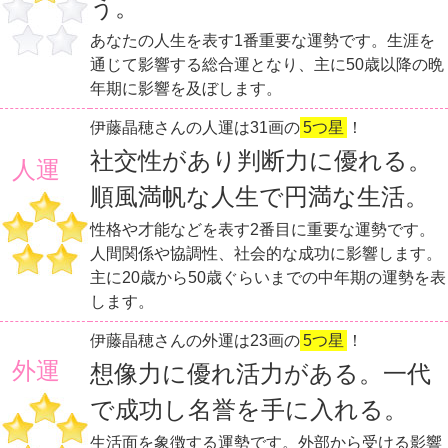
う。
あなたの人生を表す1番重要な運勢です。生涯を
通じて影響する総合運となり、主に50歳以降の晩
年期に影響を及ぼします。
伊藤晶穂さんの人運は31画の
5つ星
！
社交性があり判断力に優れる。
人運
順風満帆な人生で円満な生活。
性格や才能などを表す2番目に重要な運勢です。
人間関係や協調性、社会的な成功に影響します。
主に20歳から50歳ぐらいまでの中年期の運勢を表
します。
伊藤晶穂さんの外運は23画の
5つ星
！
外運
想像力に優れ活力がある。一代
で成功し名誉を手に入れる。
生活面を象徴する運勢です。外部から受ける影響