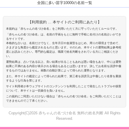
全国に多い苗字10000の名前一覧
【利用規約 … 本サイトのご利用にあたり】
本規約は「赤ちゃんの名づけ命名」をご利用いただく方に守っていただくルールです。
「赤ちゃんの名づけ命名」は、名前の字画をもとに無料で手軽に名付けの名前占いができ
るサイトです。
本格的な占いは、名前だけでなく、生年月日や血液型をはじめ、周りの環境まで含めて、
さまざまな角度から鑑定されるものと思います。そのため、本サイトの運勢結果は参考程
度にお読みください。専門的な鑑定は、職業で姓名判断をされている方にご相談くださ
い。
運勢結果は、占いである以上、良い結果が出ることもあれば悪い場合もあり、中には運勢
結果に不満のある内容が表示される場合もあるとは思いますが、決してお名前を誹謗中傷
するものではありません。画数の自動計算によって得られた運勢となります。
また、本サイトの鑑定によって得られた結果で、第三者を誹謗又は中傷したり名誉を棄損
するような行為を禁じます。
サイト利用者が本ウェブサイトのコンテンンツを利用したことで発生したトラブルや損害
について、本サイトは一切責任を負いません。
この規約にご同意いただけない場合は「赤ちゃんの名づけ命名」をご利用いただくことは
できませんのでご了承ください。
Copyright(C)2026 赤ちゃんの名づけ命名 無料の姓名判断 All Rights
Reserved.