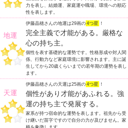
力を表し、結婚運、家庭運や職場、環境への順応
性を表します。
伊藤晶穂さんの地運は29画の
4つ星
！
完全主義で才能がある。厳格な
地運
心の持ち主。
個性を表す基礎的な運勢です。性格形成や対人関
係、行動力など家庭環境に影響されます。主に誕
生してから20歳くらいまでの若年期の運勢を表し
ます。
伊藤晶穂さんの天運は25画の
4つ星
！
天運
個性があり才能があふれる。強
運の持ち主で発展する。
家系が持つ宿命的な運勢を表します。祖先から受
け継いだ苗字ですので自分の力が及びません。家
柄を象徴します。