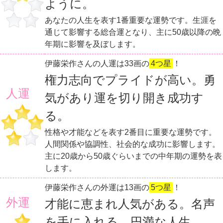
ように。
あなたの人生を表す1番重要な運勢です。生涯を
通じて影響する総合運となり、主に50歳以降の晩
年期に影響を及ぼします。
伊藤栄作さんの人運は33画の
4つ星
！
権力志向でプライドが高い。勇
人運
気があり運を切り開き成功す
る。
性格や才能などを表す2番目に重要な運勢です。
人間関係や協調性、社会的な成功に影響します。
主に20歳から50歳ぐらいまでの中年期の運勢を表
します。
伊藤栄作さんの外運は13画の
5つ星
！
外運
才能に恵まれ人気がある。名声
を手に入れる。円満な人生。