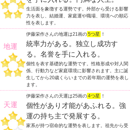
生活面を象徴する運勢です。外部から受ける影響
力を表し、結婚運、家庭運や職場、環境への順応
性を表します。
伊藤栄作さんの地運は21画の
5つ星
！
統率力がある。独立し成功す
地運
る。名誉を手に入れる。
個性を表す基礎的な運勢です。性格形成や対人関
係、行動力など家庭環境に影響されます。主に誕
生してから20歳くらいまでの若年期の運勢を表し
ます。
伊藤栄作さんの天運は25画の
4つ星
！
天運
個性があり才能があふれる。強
運の持ち主で発展する。
家系が持つ宿命的な運勢を表します。祖先から受