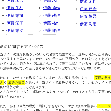
伊藤 栄人
伊藤 栄作
伊藤 栄作
伊藤 栄斗
伊藤 勇作
伊藤 颯希
伊藤 栄司
伊藤 耕作
伊藤 彰吾
伊藤 栄子
伊藤 祐作
伊藤 彰宏
伊藤 栄次
伊藤 雄作
命名に関するアドバイス
当サイトの姓名判断をいろいろな名前で検索すると、運勢が良かったり悪か
ったりすると思います。かわいいお子さんに字画の良い名前をつけてあげた
いですよね。読みをすでに決められていて漢字に悩んでいる方、逆に使いた
い漢字を決めていて合わせる字を悩んでいる方など様々だと思います。
他にも占いサイトは数多くありますが、占い師や流派によって、
字画の数
方
や
運勢の吉凶
が異なり、当サイトで運勢が良くなくても、他のサイトで
良い運勢が出ることがあります。
どんなサイトでも良い運勢が出るようであれば、それはとても良い字画の名
前だと思います。
ただ、あまり画数の運勢に固執しすぎないで、やはり漢字や響きの
イメージ
を大事にされると良いと思います。ご両親がかわいいお子様に、こんな子に