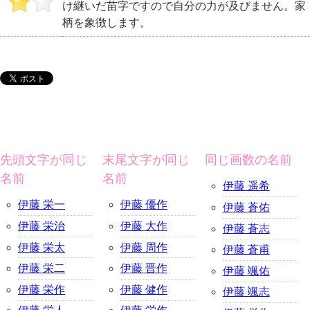
け継いだ苗字ですので自分の力が及びません。家
柄を象徴します。
先頭文字が同じ
末尾文字が同じ
同じ画数の名前
名前
名前
伊藤 遥希
伊藤 栄一
伊藤 優作
伊藤 蒼佑
伊藤 栄治
伊藤 大作
伊藤 蒼志
伊藤 栄太
伊藤 周作
伊藤 蒼甫
伊藤 栄二
伊藤 晋作
伊藤 颯佑
伊藤 栄作
伊藤 健作
伊藤 颯志