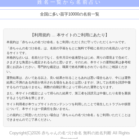
姓名一覧から名前占い
全国に多い苗字10000の名前一覧
【利用規約 … 本サイトのご利用にあたり】
本規約は「赤ちゃんの名づけ命名」をご利用いただく方に守っていただくルールです。
「赤ちゃんの名づけ命名」は、名前の字画をもとに無料で手軽に名付けの名前占いができ
るサイトです。
本格的な占いは、名前だけでなく、生年月日や血液型をはじめ、周りの環境まで含めて、
さまざまな角度から鑑定されるものと思います。そのため、本サイトの運勢結果は参考程
度にお読みください。専門的な鑑定は、職業で姓名判断をされている方にご相談くださ
い。
運勢結果は、占いである以上、良い結果が出ることもあれば悪い場合もあり、中には運勢
結果に不満のある内容が表示される場合もあるとは思いますが、決してお名前を誹謗中傷
するものではありません。画数の自動計算によって得られた運勢となります。
また、本サイトの鑑定によって得られた結果で、第三者を誹謗又は中傷したり名誉を棄損
するような行為を禁じます。
サイト利用者が本ウェブサイトのコンテンンツを利用したことで発生したトラブルや損害
について、本サイトは一切責任を負いません。
この規約にご同意いただけない場合は「赤ちゃんの名づけ命名」をご利用いただくことは
できませんのでご了承ください。
Copyright(C)2026 赤ちゃんの名づけ命名 無料の姓名判断 All Rights
Reserved.