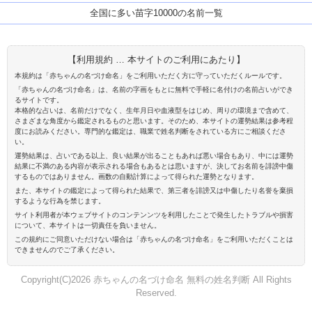
全国に多い苗字10000の名前一覧
【利用規約 … 本サイトのご利用にあたり】
本規約は「赤ちゃんの名づけ命名」をご利用いただく方に守っていただくルールです。
「赤ちゃんの名づけ命名」は、名前の字画をもとに無料で手軽に名付けの名前占いができ
るサイトです。
本格的な占いは、名前だけでなく、生年月日や血液型をはじめ、周りの環境まで含めて、
さまざまな角度から鑑定されるものと思います。そのため、本サイトの運勢結果は参考程
度にお読みください。専門的な鑑定は、職業で姓名判断をされている方にご相談くださ
い。
運勢結果は、占いである以上、良い結果が出ることもあれば悪い場合もあり、中には運勢
結果に不満のある内容が表示される場合もあるとは思いますが、決してお名前を誹謗中傷
するものではありません。画数の自動計算によって得られた運勢となります。
また、本サイトの鑑定によって得られた結果で、第三者を誹謗又は中傷したり名誉を棄損
するような行為を禁じます。
サイト利用者が本ウェブサイトのコンテンンツを利用したことで発生したトラブルや損害
について、本サイトは一切責任を負いません。
この規約にご同意いただけない場合は「赤ちゃんの名づけ命名」をご利用いただくことは
できませんのでご了承ください。
Copyright(C)2026 赤ちゃんの名づけ命名 無料の姓名判断 All Rights
Reserved.