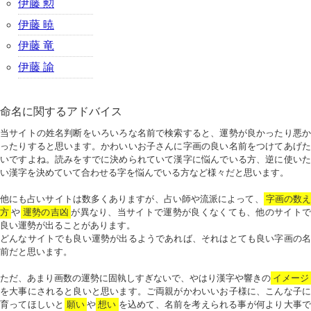
伊藤 勲
伊藤 暁
伊藤 竜
伊藤 諭
命名に関するアドバイス
当サイトの姓名判断をいろいろな名前で検索すると、運勢が良かったり悪か
ったりすると思います。かわいいお子さんに字画の良い名前をつけてあげた
いですよね。読みをすでに決められていて漢字に悩んでいる方、逆に使いた
い漢字を決めていて合わせる字を悩んでいる方など様々だと思います。
他にも占いサイトは数多くありますが、占い師や流派によって、
字画の数
方
や
運勢の吉凶
が異なり、当サイトで運勢が良くなくても、他のサイトで
良い運勢が出ることがあります。
どんなサイトでも良い運勢が出るようであれば、それはとても良い字画の名
前だと思います。
ただ、あまり画数の運勢に固執しすぎないで、やはり漢字や響きの
イメージ
を大事にされると良いと思います。ご両親がかわいいお子様に、こんな子に
育ってほしいと
願い
や
想い
を込めて、名前を考えられる事が何より大事で