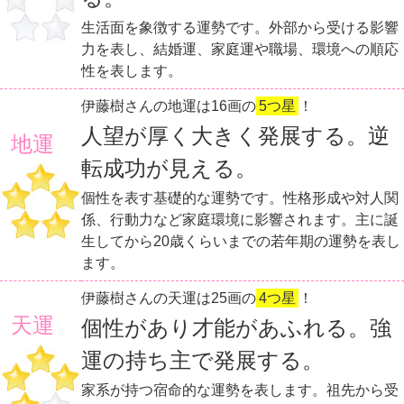
生活面を象徴する運勢です。外部から受ける影響
力を表し、結婚運、家庭運や職場、環境への順応
性を表します。
伊藤樹さんの地運は16画の
5つ星
！
人望が厚く大きく発展する。逆
地運
転成功が見える。
個性を表す基礎的な運勢です。性格形成や対人関
係、行動力など家庭環境に影響されます。主に誕
生してから20歳くらいまでの若年期の運勢を表し
ます。
伊藤樹さんの天運は25画の
4つ星
！
天運
個性があり才能があふれる。強
運の持ち主で発展する。
家系が持つ宿命的な運勢を表します。祖先から受