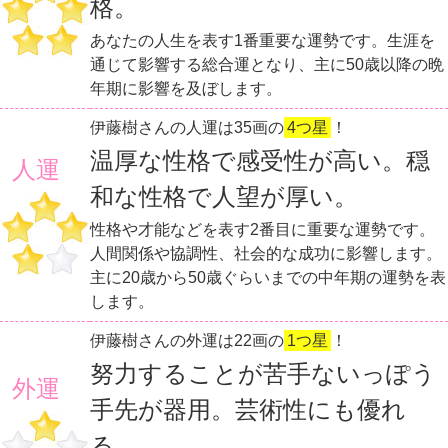
格。
あなたの人生を表す1番重要な運勢です。生涯を
通じて影響する総合運となり、主に50歳以降の晩
年期に影響を及ぼします。
伊藤樹さんの人運は35画の
4つ星
！
温厚な性格で感受性が高い。穏
人運
和な性格で人望が厚い。
性格や才能などを表す2番目に重要な運勢です。
人間関係や協調性、社会的な成功に影響します。
主に20歳から50歳ぐらいまでの中年期の運勢を表
します。
伊藤樹さんの外運は22画の
1つ星
！
努力することが苦手ないっぽう
外運
手先が器用。芸術性にも優れ
る。