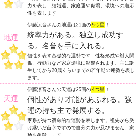
力を表し、結婚運、家庭運や職場、環境への順応
性を表します。
伊藤涼音さんの地運は21画の
5つ星
！
統率力がある。独立し成功す
地運
る。名誉を手に入れる。
個性を表す基礎的な運勢です。性格形成や対人関
係、行動力など家庭環境に影響されます。主に誕
生してから20歳くらいまでの若年期の運勢を表し
ます。
伊藤涼音さんの天運は25画の
4つ星
！
天運
個性があり才能があふれる。強
運の持ち主で発展する。
家系が持つ宿命的な運勢を表します。祖先から受
け継いだ苗字ですので自分の力が及びません。家
柄を象徴します。