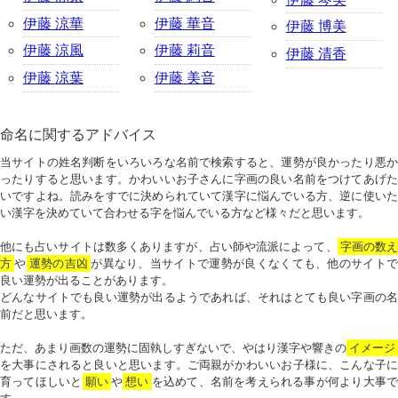
伊藤 涼華
伊藤 華音
伊藤 博美
伊藤 涼風
伊藤 莉音
伊藤 清香
伊藤 涼葉
伊藤 美音
命名に関するアドバイス
当サイトの姓名判断をいろいろな名前で検索すると、運勢が良かったり悪か
ったりすると思います。かわいいお子さんに字画の良い名前をつけてあげた
いですよね。読みをすでに決められていて漢字に悩んでいる方、逆に使いた
い漢字を決めていて合わせる字を悩んでいる方など様々だと思います。
他にも占いサイトは数多くありますが、占い師や流派によって、
字画の数
方
や
運勢の吉凶
が異なり、当サイトで運勢が良くなくても、他のサイトで
良い運勢が出ることがあります。
どんなサイトでも良い運勢が出るようであれば、それはとても良い字画の名
前だと思います。
ただ、あまり画数の運勢に固執しすぎないで、やはり漢字や響きの
イメージ
を大事にされると良いと思います。ご両親がかわいいお子様に、こんな子に
育ってほしいと
願い
や
想い
を込めて、名前を考えられる事が何より大事で