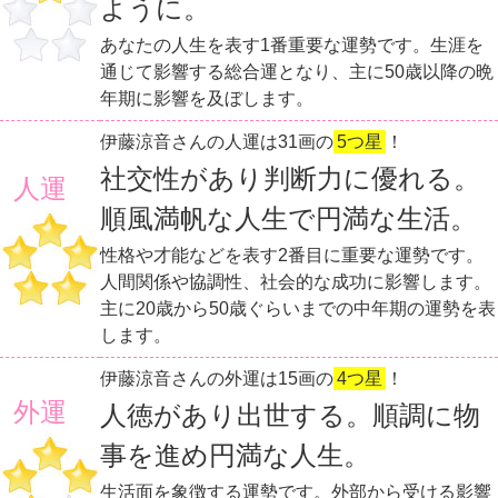
ように。
あなたの人生を表す1番重要な運勢です。生涯を
通じて影響する総合運となり、主に50歳以降の晩
年期に影響を及ぼします。
伊藤涼音さんの人運は31画の
5つ星
！
社交性があり判断力に優れる。
人運
順風満帆な人生で円満な生活。
性格や才能などを表す2番目に重要な運勢です。
人間関係や協調性、社会的な成功に影響します。
主に20歳から50歳ぐらいまでの中年期の運勢を表
します。
伊藤涼音さんの外運は15画の
4つ星
！
外運
人徳があり出世する。順調に物
事を進め円満な人生。
生活面を象徴する運勢です。外部から受ける影響