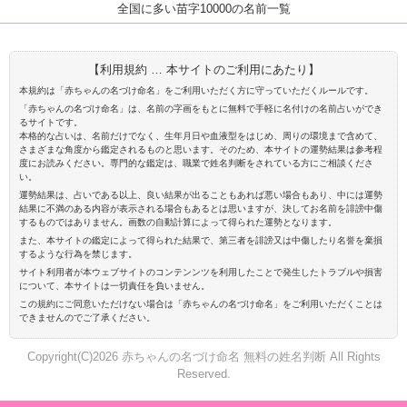
全国に多い苗字10000の名前一覧
【利用規約 … 本サイトのご利用にあたり】
本規約は「赤ちゃんの名づけ命名」をご利用いただく方に守っていただくルールです。
「赤ちゃんの名づけ命名」は、名前の字画をもとに無料で手軽に名付けの名前占いができ
るサイトです。
本格的な占いは、名前だけでなく、生年月日や血液型をはじめ、周りの環境まで含めて、
さまざまな角度から鑑定されるものと思います。そのため、本サイトの運勢結果は参考程
度にお読みください。専門的な鑑定は、職業で姓名判断をされている方にご相談くださ
い。
運勢結果は、占いである以上、良い結果が出ることもあれば悪い場合もあり、中には運勢
結果に不満のある内容が表示される場合もあるとは思いますが、決してお名前を誹謗中傷
するものではありません。画数の自動計算によって得られた運勢となります。
また、本サイトの鑑定によって得られた結果で、第三者を誹謗又は中傷したり名誉を棄損
するような行為を禁じます。
サイト利用者が本ウェブサイトのコンテンンツを利用したことで発生したトラブルや損害
について、本サイトは一切責任を負いません。
この規約にご同意いただけない場合は「赤ちゃんの名づけ命名」をご利用いただくことは
できませんのでご了承ください。
Copyright(C)2026 赤ちゃんの名づけ命名 無料の姓名判断 All Rights
Reserved.