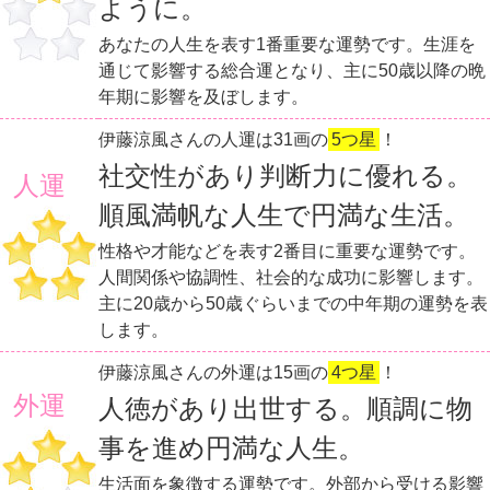
ように。
あなたの人生を表す1番重要な運勢です。生涯を
通じて影響する総合運となり、主に50歳以降の晩
年期に影響を及ぼします。
伊藤涼風さんの人運は31画の
5つ星
！
社交性があり判断力に優れる。
人運
順風満帆な人生で円満な生活。
性格や才能などを表す2番目に重要な運勢です。
人間関係や協調性、社会的な成功に影響します。
主に20歳から50歳ぐらいまでの中年期の運勢を表
します。
伊藤涼風さんの外運は15画の
4つ星
！
外運
人徳があり出世する。順調に物
事を進め円満な人生。
生活面を象徴する運勢です。外部から受ける影響