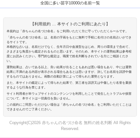
全国に多い苗字10000の名前一覧
【利用規約 … 本サイトのご利用にあたり】
本規約は「赤ちゃんの名づけ命名」をご利用いただく方に守っていただくルールです。
「赤ちゃんの名づけ命名」は、名前の字画をもとに無料で手軽に名付けの名前占いができ
るサイトです。
本格的な占いは、名前だけでなく、生年月日や血液型をはじめ、周りの環境まで含めて、
さまざまな角度から鑑定されるものと思います。そのため、本サイトの運勢結果は参考程
度にお読みください。専門的な鑑定は、職業で姓名判断をされている方にご相談くださ
い。
運勢結果は、占いである以上、良い結果が出ることもあれば悪い場合もあり、中には運勢
結果に不満のある内容が表示される場合もあるとは思いますが、決してお名前を誹謗中傷
するものではありません。画数の自動計算によって得られた運勢となります。
また、本サイトの鑑定によって得られた結果で、第三者を誹謗又は中傷したり名誉を棄損
するような行為を禁じます。
サイト利用者が本ウェブサイトのコンテンンツを利用したことで発生したトラブルや損害
について、本サイトは一切責任を負いません。
この規約にご同意いただけない場合は「赤ちゃんの名づけ命名」をご利用いただくことは
できませんのでご了承ください。
Copyright(C)2026 赤ちゃんの名づけ命名 無料の姓名判断 All Rights
Reserved.