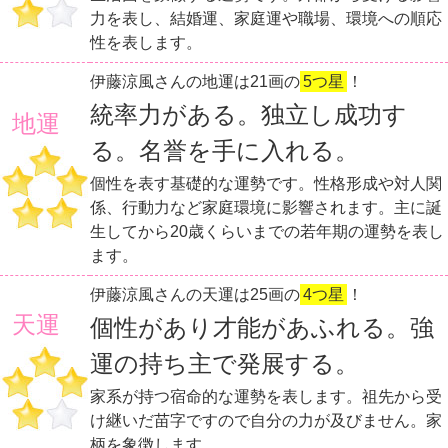
力を表し、結婚運、家庭運や職場、環境への順応
性を表します。
伊藤涼風さんの地運は21画の
5つ星
！
統率力がある。独立し成功す
地運
る。名誉を手に入れる。
個性を表す基礎的な運勢です。性格形成や対人関
係、行動力など家庭環境に影響されます。主に誕
生してから20歳くらいまでの若年期の運勢を表し
ます。
伊藤涼風さんの天運は25画の
4つ星
！
天運
個性があり才能があふれる。強
運の持ち主で発展する。
家系が持つ宿命的な運勢を表します。祖先から受
け継いだ苗字ですので自分の力が及びません。家
柄を象徴します。