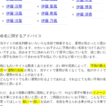
伊藤 涼華
伊藤 葉風
伊藤 博美
伊藤 涼風
伊藤 希風
伊藤 清香
伊藤 涼葉
伊藤 乃風
命名に関するアドバイス
当サイトの姓名判断をいろいろな名前で検索すると、運勢が良かったり悪か
ったりすると思います。かわいいお子さんに字画の良い名前をつけてあげた
いですよね。読みをすでに決められていて漢字に悩んでいる方、逆に使いた
い漢字を決めていて合わせる字を悩んでいる方など様々だと思います。
他にも占いサイトは数多くありますが、占い師や流派によって、
字画の数
方
や
運勢の吉凶
が異なり、当サイトで運勢が良くなくても、他のサイトで
良い運勢が出ることがあります。
どんなサイトでも良い運勢が出るようであれば、それはとても良い字画の名
前だと思います。
ただ、あまり画数の運勢に固執しすぎないで、やはり漢字や響きの
イメージ
を大事にされると良いと思います。ご両親がかわいいお子様に、こんな子に
育ってほしいと
願い
や
想い
を込めて、名前を考えられる事が何より大事で