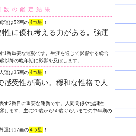
画数の鑑定結果
総運は52画の
4つ星
！
創性に優れ考える力がある。強運
す1番重要な運勢です。生涯を通じて影響する総合
0歳以降の晩年期に影響を及ぼします。
人運は35画の
4つ星
！
で感受性が高い。穏和な性格で人
表す2番目に重要な運勢です。人間関係や協調性、
響します。主に20歳から50歳ぐらいまでの中年期の
外運は17画の
4つ星
！