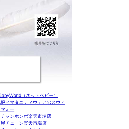
tBabyWorld（ネットベビー）
乳服とマタニティウェアのスウィ
トマミー
カチャンホンポ楽天市場店
松屋チェーン楽天市場店