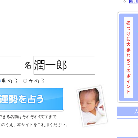
西
名づけに
命名に
できる名前はそれぞれ4文字まで
名前は
意のうえ、本サイトをご利用ください。
苗字と
姓名判