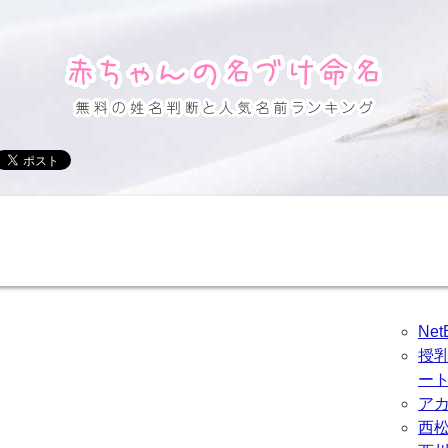
Ne
授
ー
ア
西