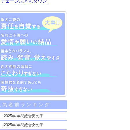
川チェーンふとんタウン
大事な5つのポイント
人気名前ランキング
親の責任を自覚する
子供への愛情や願いの結晶
2025年 年間総合男の子
のバランス、読み、発音、覚えやすさ
2025年 年間総合女の子
断の運勢にこだわりすぎない