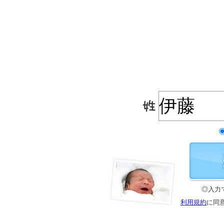
◎入力
利用規約
に同