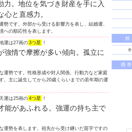
動力。地位を気づき財産を手に入
な心と直感力。
運勢です。外部から受ける影響力を表し、結婚運、
境への順応性を表します。
姓
地運は27画の
3つ星
！
全
が強情で摩擦が多い傾向。孤立に
携
な運勢です。性格形成や対人関係、行動力など家庭
す。主に誕生してから20歳くらいまでの若年期の運
天運は25画の
4つ星
！
才能があふれる。強運の持ち主で
な運勢を表します。祖先から受け継いだ苗字ですの