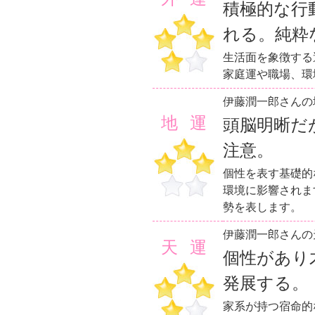
積極的な行
れる。純粋
生活面を象徴する
家庭運や職場、環
伊藤潤一郎さんの
地運
頭脳明晰だ
注意。
個性を表す基礎的
環境に影響されま
勢を表します。
伊藤潤一郎さんの
天運
個性があり
発展する。
家系が持つ宿命的