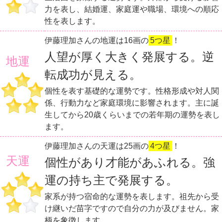
力を表し、結婚運、家庭運や職場、環境への順応
性を表します。
伊藤理加さんの地運は16画の
5つ星
！
人望が厚く大きく発展する。逆
地運
転成功が見える。
個性を表す基礎的な運勢です。性格形成や対人関
係、行動力など家庭環境に影響されます。主に誕
生してから20歳くらいまでの若年期の運勢を表し
ます。
伊藤理加さんの天運は25画の
4つ星
！
天運
個性があり才能があふれる。強
運の持ち主で発展する。
家系が持つ宿命的な運勢を表します。祖先から受
け継いだ苗字ですので自分の力が及びません。家
柄を象徴します。