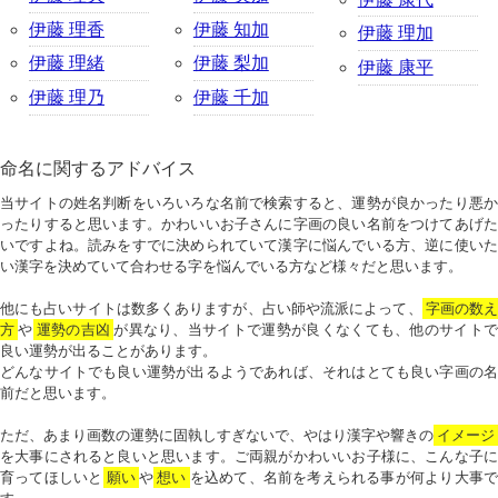
伊藤 理香
伊藤 知加
伊藤 理加
伊藤 理緒
伊藤 梨加
伊藤 康平
伊藤 理乃
伊藤 千加
命名に関するアドバイス
当サイトの姓名判断をいろいろな名前で検索すると、運勢が良かったり悪か
ったりすると思います。かわいいお子さんに字画の良い名前をつけてあげた
いですよね。読みをすでに決められていて漢字に悩んでいる方、逆に使いた
い漢字を決めていて合わせる字を悩んでいる方など様々だと思います。
他にも占いサイトは数多くありますが、占い師や流派によって、
字画の数
方
や
運勢の吉凶
が異なり、当サイトで運勢が良くなくても、他のサイトで
良い運勢が出ることがあります。
どんなサイトでも良い運勢が出るようであれば、それはとても良い字画の名
前だと思います。
ただ、あまり画数の運勢に固執しすぎないで、やはり漢字や響きの
イメージ
を大事にされると良いと思います。ご両親がかわいいお子様に、こんな子に
育ってほしいと
願い
や
想い
を込めて、名前を考えられる事が何より大事で