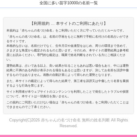
全国に多い苗字10000の名前一覧
【利用規約 … 本サイトのご利用にあたり】
本規約は「赤ちゃんの名づけ命名」をご利用いただく方に守っていただくルールです。
「赤ちゃんの名づけ命名」は、名前の字画をもとに無料で手軽に名付けの名前占いができ
るサイトです。
本格的な占いは、名前だけでなく、生年月日や血液型をはじめ、周りの環境まで含めて、
さまざまな角度から鑑定されるものと思います。そのため、本サイトの運勢結果は参考程
度にお読みください。専門的な鑑定は、職業で姓名判断をされている方にご相談くださ
い。
運勢結果は、占いである以上、良い結果が出ることもあれば悪い場合もあり、中には運勢
結果に不満のある内容が表示される場合もあるとは思いますが、決してお名前を誹謗中傷
するものではありません。画数の自動計算によって得られた運勢となります。
また、本サイトの鑑定によって得られた結果で、第三者を誹謗又は中傷したり名誉を棄損
するような行為を禁じます。
サイト利用者が本ウェブサイトのコンテンンツを利用したことで発生したトラブルや損害
について、本サイトは一切責任を負いません。
この規約にご同意いただけない場合は「赤ちゃんの名づけ命名」をご利用いただくことは
できませんのでご了承ください。
Copyright(C)2026 赤ちゃんの名づけ命名 無料の姓名判断 All Rights
Reserved.