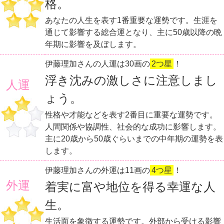
格。
あなたの人生を表す1番重要な運勢です。生涯を
通じて影響する総合運となり、主に50歳以降の晩
年期に影響を及ぼします。
伊藤理加さんの人運は30画の
2つ星
！
浮き沈みの激しさに注意しまし
人運
ょう。
性格や才能などを表す2番目に重要な運勢です。
人間関係や協調性、社会的な成功に影響します。
主に20歳から50歳ぐらいまでの中年期の運勢を表
します。
伊藤理加さんの外運は11画の
4つ星
！
外運
着実に富や地位を得る幸運な人
生。
生活面を象徴する運勢です。外部から受ける影響