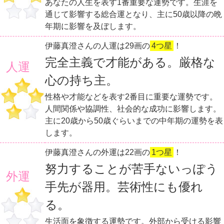
あなたの人生を表す1番重要な運勢です。生涯を
通じて影響する総合運となり、主に50歳以降の晩
年期に影響を及ぼします。
伊藤真澄さんの人運は29画の
4つ星
！
完全主義で才能がある。厳格な
人運
心の持ち主。
性格や才能などを表す2番目に重要な運勢です。
人間関係や協調性、社会的な成功に影響します。
主に20歳から50歳ぐらいまでの中年期の運勢を表
します。
伊藤真澄さんの外運は22画の
1つ星
！
努力することが苦手ないっぽう
外運
手先が器用。芸術性にも優れ
る。
生活面を象徴する運勢です。外部から受ける影響