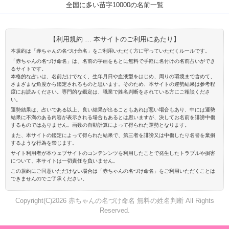
全国に多い苗字10000の名前一覧
【利用規約 … 本サイトのご利用にあたり】
本規約は「赤ちゃんの名づけ命名」をご利用いただく方に守っていただくルールです。
「赤ちゃんの名づけ命名」は、名前の字画をもとに無料で手軽に名付けの名前占いができ
るサイトです。
本格的な占いは、名前だけでなく、生年月日や血液型をはじめ、周りの環境まで含めて、
さまざまな角度から鑑定されるものと思います。そのため、本サイトの運勢結果は参考程
度にお読みください。専門的な鑑定は、職業で姓名判断をされている方にご相談くださ
い。
運勢結果は、占いである以上、良い結果が出ることもあれば悪い場合もあり、中には運勢
結果に不満のある内容が表示される場合もあるとは思いますが、決してお名前を誹謗中傷
するものではありません。画数の自動計算によって得られた運勢となります。
また、本サイトの鑑定によって得られた結果で、第三者を誹謗又は中傷したり名誉を棄損
するような行為を禁じます。
サイト利用者が本ウェブサイトのコンテンンツを利用したことで発生したトラブルや損害
について、本サイトは一切責任を負いません。
この規約にご同意いただけない場合は「赤ちゃんの名づけ命名」をご利用いただくことは
できませんのでご了承ください。
Copyright(C)2026 赤ちゃんの名づけ命名 無料の姓名判断 All Rights
Reserved.