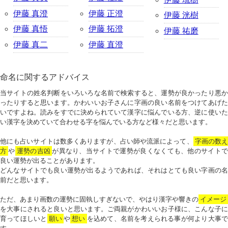
伊藤 真澄
伊藤 正澄
伊藤 洸樹
伊藤 真悟
伊藤 拓澄
伊藤 祐磨
伊藤 真二
伊藤 直澄
命名に関するアドバイス
当サイトの姓名判断をいろいろな名前で検索すると、運勢が良かったり悪か
ったりすると思います。かわいいお子さんに字画の良い名前をつけてあげた
いですよね。読みをすでに決められていて漢字に悩んでいる方、逆に使いた
い漢字を決めていて合わせる字を悩んでいる方など様々だと思います。
他にも占いサイトは数多くありますが、占い師や流派によって、
字画の数
方
や
運勢の吉凶
が異なり、当サイトで運勢が良くなくても、他のサイトで
良い運勢が出ることがあります。
どんなサイトでも良い運勢が出るようであれば、それはとても良い字画の名
前だと思います。
ただ、あまり画数の運勢に固執しすぎないで、やはり漢字や響きの
イメージ
を大事にされると良いと思います。ご両親がかわいいお子様に、こんな子に
育ってほしいと
願い
や
想い
を込めて、名前を考えられる事が何より大事で