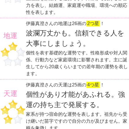
力を表し、結婚運、家庭運や職場、環境への順応
性を表します。
伊藤真澄さんの地運は26画の
2つ星
！
波瀾万丈かも。信頼できる人を
地運
大事にしましょう。
個性を表す基礎的な運勢です。性格形成や対人関
係、行動力など家庭環境に影響されます。主に誕
生してから20歳くらいまでの若年期の運勢を表し
ます。
伊藤真澄さんの天運は25画の
4つ星
！
天運
個性があり才能があふれる。強
運の持ち主で発展する。
家系が持つ宿命的な運勢を表します。祖先から受
け継いだ苗字ですので自分の力が及びません。家
柄を象徴します。