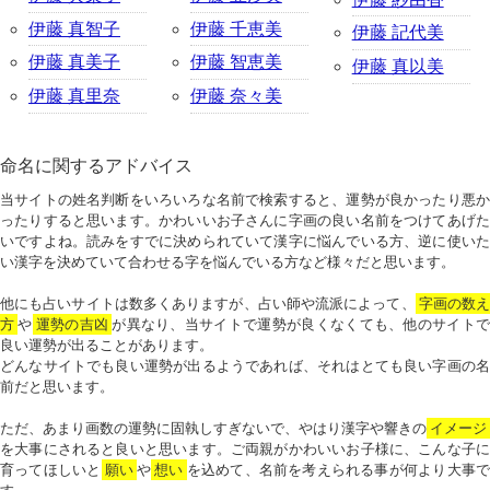
伊藤 真智子
伊藤 千恵美
伊藤 記代美
伊藤 真美子
伊藤 智恵美
伊藤 真以美
伊藤 真里奈
伊藤 奈々美
命名に関するアドバイス
当サイトの姓名判断をいろいろな名前で検索すると、運勢が良かったり悪か
ったりすると思います。かわいいお子さんに字画の良い名前をつけてあげた
いですよね。読みをすでに決められていて漢字に悩んでいる方、逆に使いた
い漢字を決めていて合わせる字を悩んでいる方など様々だと思います。
他にも占いサイトは数多くありますが、占い師や流派によって、
字画の数
方
や
運勢の吉凶
が異なり、当サイトで運勢が良くなくても、他のサイトで
良い運勢が出ることがあります。
どんなサイトでも良い運勢が出るようであれば、それはとても良い字画の名
前だと思います。
ただ、あまり画数の運勢に固執しすぎないで、やはり漢字や響きの
イメージ
を大事にされると良いと思います。ご両親がかわいいお子様に、こんな子に
育ってほしいと
願い
や
想い
を込めて、名前を考えられる事が何より大事で