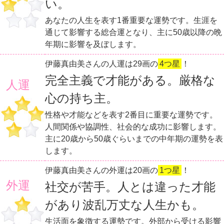
い。
あなたの人生を表す1番重要な運勢です。生涯を
通じて影響する総合運となり、主に50歳以降の晩
年期に影響を及ぼします。
伊藤真由美さんの人運は29画の
4つ星
！
完全主義で才能がある。厳格な
人運
心の持ち主。
性格や才能などを表す2番目に重要な運勢です。
人間関係や協調性、社会的な成功に影響します。
主に20歳から50歳ぐらいまでの中年期の運勢を表
します。
伊藤真由美さんの外運は20画の
1つ星
！
外運
社交が苦手。人とは違った才能
があり波乱万丈な人生かも。
生活面を象徴する運勢です。外部から受ける影響