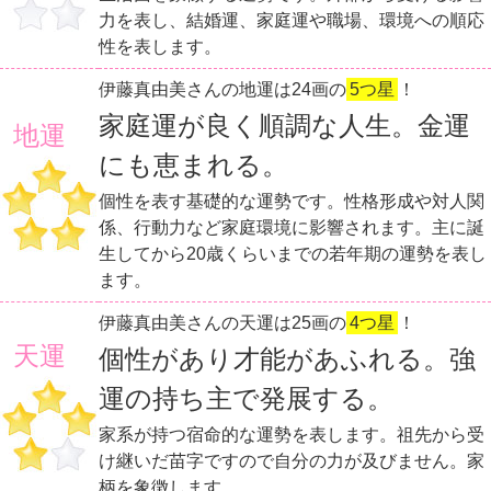
力を表し、結婚運、家庭運や職場、環境への順応
性を表します。
伊藤真由美さんの地運は24画の
5つ星
！
家庭運が良く順調な人生。金運
地運
にも恵まれる。
個性を表す基礎的な運勢です。性格形成や対人関
係、行動力など家庭環境に影響されます。主に誕
生してから20歳くらいまでの若年期の運勢を表し
ます。
伊藤真由美さんの天運は25画の
4つ星
！
天運
個性があり才能があふれる。強
運の持ち主で発展する。
家系が持つ宿命的な運勢を表します。祖先から受
け継いだ苗字ですので自分の力が及びません。家
柄を象徴します。