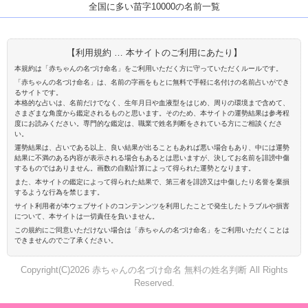
全国に多い苗字10000の名前一覧
【利用規約 … 本サイトのご利用にあたり】
本規約は「赤ちゃんの名づけ命名」をご利用いただく方に守っていただくルールです。
「赤ちゃんの名づけ命名」は、名前の字画をもとに無料で手軽に名付けの名前占いができ
るサイトです。
本格的な占いは、名前だけでなく、生年月日や血液型をはじめ、周りの環境まで含めて、
さまざまな角度から鑑定されるものと思います。そのため、本サイトの運勢結果は参考程
度にお読みください。専門的な鑑定は、職業で姓名判断をされている方にご相談くださ
い。
運勢結果は、占いである以上、良い結果が出ることもあれば悪い場合もあり、中には運勢
結果に不満のある内容が表示される場合もあるとは思いますが、決してお名前を誹謗中傷
するものではありません。画数の自動計算によって得られた運勢となります。
また、本サイトの鑑定によって得られた結果で、第三者を誹謗又は中傷したり名誉を棄損
するような行為を禁じます。
サイト利用者が本ウェブサイトのコンテンンツを利用したことで発生したトラブルや損害
について、本サイトは一切責任を負いません。
この規約にご同意いただけない場合は「赤ちゃんの名づけ命名」をご利用いただくことは
できませんのでご了承ください。
Copyright(C)2026 赤ちゃんの名づけ命名 無料の姓名判断 All Rights
Reserved.