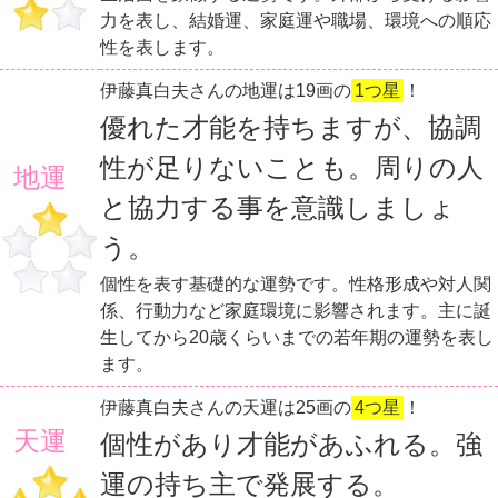
力を表し、結婚運、家庭運や職場、環境への順応
性を表します。
伊藤真白夫さんの地運は19画の
1つ星
！
優れた才能を持ちますが、協調
性が足りないことも。周りの人
地運
と協力する事を意識しましょ
う。
個性を表す基礎的な運勢です。性格形成や対人関
係、行動力など家庭環境に影響されます。主に誕
生してから20歳くらいまでの若年期の運勢を表し
ます。
伊藤真白夫さんの天運は25画の
4つ星
！
天運
個性があり才能があふれる。強
運の持ち主で発展する。