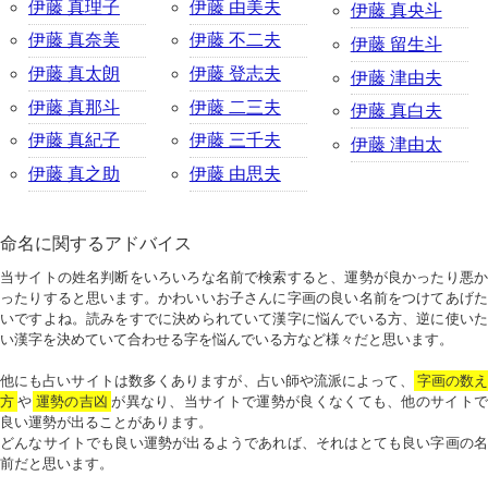
伊藤 真理子
伊藤 由美夫
伊藤 真央斗
伊藤 真奈美
伊藤 不二夫
伊藤 留生斗
伊藤 真太朗
伊藤 登志夫
伊藤 津由夫
伊藤 真那斗
伊藤 二三夫
伊藤 真白夫
伊藤 真紀子
伊藤 三千夫
伊藤 津由太
伊藤 真之助
伊藤 由思夫
命名に関するアドバイス
当サイトの姓名判断をいろいろな名前で検索すると、運勢が良かったり悪か
ったりすると思います。かわいいお子さんに字画の良い名前をつけてあげた
いですよね。読みをすでに決められていて漢字に悩んでいる方、逆に使いた
い漢字を決めていて合わせる字を悩んでいる方など様々だと思います。
他にも占いサイトは数多くありますが、占い師や流派によって、
字画の数
方
や
運勢の吉凶
が異なり、当サイトで運勢が良くなくても、他のサイトで
良い運勢が出ることがあります。
どんなサイトでも良い運勢が出るようであれば、それはとても良い字画の名
前だと思います。