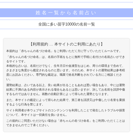
姓名一覧から名前占い
全国に多い苗字10000の名前一覧
【利用規約 … 本サイトのご利用にあたり】
本規約は「赤ちゃんの名づけ命名」をご利用いただく方に守っていただくルールです。
「赤ちゃんの名づけ命名」は、名前の字画をもとに無料で手軽に名付けの名前占いができ
るサイトです。
本格的な占いは、名前だけでなく、生年月日や血液型をはじめ、周りの環境まで含めて、
さまざまな角度から鑑定されるものと思います。そのため、本サイトの運勢結果は参考程
度にお読みください。専門的な鑑定は、職業で姓名判断をされている方にご相談くださ
い。
運勢結果は、占いである以上、良い結果が出ることもあれば悪い場合もあり、中には運勢
結果に不満のある内容が表示される場合もあるとは思いますが、決してお名前を誹謗中傷
するものではありません。画数の自動計算によって得られた運勢となります。
また、本サイトの鑑定によって得られた結果で、第三者を誹謗又は中傷したり名誉を棄損
するような行為を禁じます。
サイト利用者が本ウェブサイトのコンテンンツを利用したことで発生したトラブルや損害
について、本サイトは一切責任を負いません。
この規約にご同意いただけない場合は「赤ちゃんの名づけ命名」をご利用いただくことは
できませんのでご了承ください。