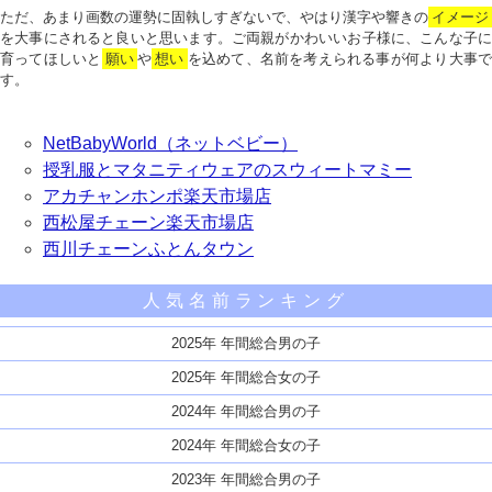
ただ、あまり画数の運勢に固執しすぎないで、やはり漢字や響きの
イメージ
を大事にされると良いと思います。ご両親がかわいいお子様に、こんな子に
育ってほしいと
願い
や
想い
を込めて、名前を考えられる事が何より大事で
す。
NetBabyWorld（ネットベビー）
授乳服とマタニティウェアのスウィートマミー
アカチャンホンポ楽天市場店
西松屋チェーン楽天市場店
西川チェーンふとんタウン
人気名前ランキング
2025年 年間総合男の子
2025年 年間総合女の子
2024年 年間総合男の子
2024年 年間総合女の子
2023年 年間総合男の子