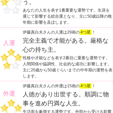
う。
あなたの人生を表す1番重要な運勢です。生涯を
通じて影響する総合運となり、主に50歳以降の晩
年期に影響を及ぼします。
伊藤真白夫さんの人運は29画の
4つ星
！
完全主義で才能がある。厳格な
人運
心の持ち主。
性格や才能などを表す2番目に重要な運勢です。
人間関係や協調性、社会的な成功に影響します。
主に20歳から50歳ぐらいまでの中年期の運勢を表
します。
伊藤真白夫さんの外運は15画の
4つ星
！
外運
人徳があり出世する。順調に物
事を進め円満な人生。
生活面を象徴する運勢です。外部から受ける影響