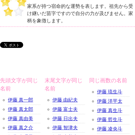
家系が持つ宿命的な運勢を表します。祖先から受
け継いだ苗字ですので自分の力が及びません。家
柄を象徴します。
先頭文字が同じ
末尾文字が同じ
同じ画数の名前
名前
名前
伊藤 琉生斗
伊藤 真一郎
伊藤 由紀夫
伊藤 洋平太
伊藤 真太郎
伊藤 富士夫
伊藤 真生斗
伊藤 真由美
伊藤 日出夫
伊藤 哲生斗
伊藤 真之介
伊藤 智津夫
伊藤 凌央斗