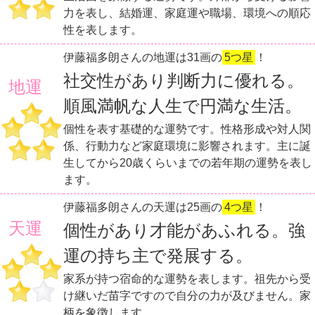
力を表し、結婚運、家庭運や職場、環境への順応
性を表します。
伊藤福多朗さんの地運は31画の
5つ星
！
社交性があり判断力に優れる。
地運
順風満帆な人生で円満な生活。
個性を表す基礎的な運勢です。性格形成や対人関
係、行動力など家庭環境に影響されます。主に誕
生してから20歳くらいまでの若年期の運勢を表し
ます。
伊藤福多朗さんの天運は25画の
4つ星
！
天運
個性があり才能があふれる。強
運の持ち主で発展する。
家系が持つ宿命的な運勢を表します。祖先から受
け継いだ苗字ですので自分の力が及びません。家
柄を象徴します。