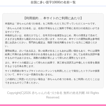
全国に多い苗字10000の名前一覧
【利用規約 … 本サイトのご利用にあたり】
本規約は「赤ちゃんの名づけ命名」をご利用いただく方に守っていただくルールです。
「赤ちゃんの名づけ命名」は、名前の字画をもとに無料で手軽に名付けの名前占いができ
るサイトです。
本格的な占いは、名前だけでなく、生年月日や血液型をはじめ、周りの環境まで含めて、
さまざまな角度から鑑定されるものと思います。そのため、本サイトの運勢結果は参考程
度にお読みください。専門的な鑑定は、職業で姓名判断をされている方にご相談くださ
い。
運勢結果は、占いである以上、良い結果が出ることもあれば悪い場合もあり、中には運勢
結果に不満のある内容が表示される場合もあるとは思いますが、決してお名前を誹謗中傷
するものではありません。画数の自動計算によって得られた運勢となります。
また、本サイトの鑑定によって得られた結果で、第三者を誹謗又は中傷したり名誉を棄損
するような行為を禁じます。
サイト利用者が本ウェブサイトのコンテンンツを利用したことで発生したトラブルや損害
について、本サイトは一切責任を負いません。
この規約にご同意いただけない場合は「赤ちゃんの名づけ命名」をご利用いただくことは
できませんのでご了承ください。
Copyright(C)2026 赤ちゃんの名づけ命名 無料の姓名判断 All Rights
Reserved.