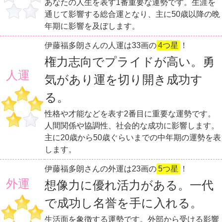
あなたの人生を表す1番重要な運勢です。生涯を
通じて影響する総合運となり、主に50歳以降の晩
年期に影響を及ぼします。
伊藤福多朗さんの人運は33画の
4つ星
！
権力志向でプライドが高い。勇
人運
気があり運を切り開き成功す
る。
性格や才能などを表す2番目に重要な運勢です。
人間関係や協調性、社会的な成功に影響します。
主に20歳から50歳ぐらいまでの中年期の運勢を表
します。
伊藤福多朗さんの外運は23画の
5つ星
！
外運
想像力に優れ活力がある。一代
で成功し名誉を手に入れる。
生活面を象徴する運勢です。外部から受ける影響