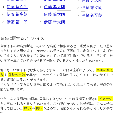
伊藤 福次朗
伊藤 孝太朗
伊藤 栄次朗
伊藤 福多朗
伊藤 倫太朗
伊藤 蒼至朗
伊藤 福一郎
伊藤 幸太朗
命名に関するアドバイス
当サイトの姓名判断をいろいろな名前で検索すると、運勢が良かったり悪か
ったりすると思います。かわいいお子さんに字画の良い名前をつけてあげた
いですよね。読みをすでに決められていて漢字に悩んでいる方、逆に使いた
い漢字を決めていて合わせる字を悩んでいる方など様々だと思います。
他にも占いサイトは数多くありますが、占い師や流派によって、
字画の数
方
や
運勢の吉凶
が異なり、当サイトで運勢が良くなくても、他のサイトで
良い運勢が出ることがあります。
どんなサイトでも良い運勢が出るようであれば、それはとても良い字画の名
前だと思います。
ただ、あまり画数の運勢に固執しすぎないで、やはり漢字や響きの
イメージ
を大事にされると良いと思います。ご両親がかわいいお子様に、こんな子に
育ってほしいと
願い
や
想い
を込めて、名前を考えられる事が何より大事で