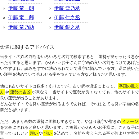
伊藤 竜一朗
伊藤 雪乃丞
伊藤 竜二郎
伊藤 仁之丞
伊藤 竜乃助
伊藤 銀之丞
命名に関するアドバイス
当サイトの姓名判断をいろいろな名前で検索すると、運勢が良かったり悪か
ったりすると思います。かわいいお子さんに字画の良い名前をつけてあげた
いですよね。読みをすでに決められていて漢字に悩んでいる方、逆に使いた
い漢字を決めていて合わせる字を悩んでいる方など様々だと思います。
他にも占いサイトは数多くありますが、占い師や流派によって、
字画の数
方
や
運勢の吉凶
が異なり、当サイトで運勢が良くなくても、他のサイトで
良い運勢が出ることがあります。
どんなサイトでも良い運勢が出るようであれば、それはとても良い字画の名
前だと思います。
ただ、あまり画数の運勢に固執しすぎないで、やはり漢字や響きの
イメージ
を大事にされると良いと思います。ご両親がかわいいお子様に、こんな子に
育ってほしいと
願い
や
想い
を込めて、名前を考えられる事が何より大事で