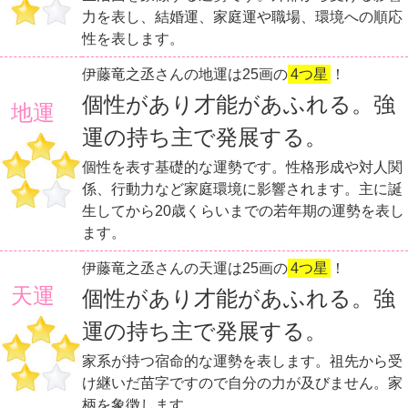
力を表し、結婚運、家庭運や職場、環境への順応
性を表します。
伊藤竜之丞さんの地運は25画の
4つ星
！
個性があり才能があふれる。強
地運
運の持ち主で発展する。
個性を表す基礎的な運勢です。性格形成や対人関
係、行動力など家庭環境に影響されます。主に誕
生してから20歳くらいまでの若年期の運勢を表し
ます。
伊藤竜之丞さんの天運は25画の
4つ星
！
天運
個性があり才能があふれる。強
運の持ち主で発展する。
家系が持つ宿命的な運勢を表します。祖先から受
け継いだ苗字ですので自分の力が及びません。家
柄を象徴します。