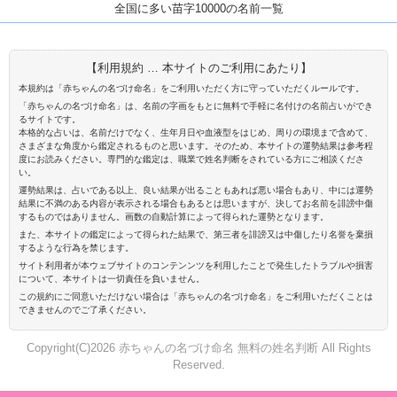
全国に多い苗字10000の名前一覧
【利用規約 … 本サイトのご利用にあたり】
本規約は「赤ちゃんの名づけ命名」をご利用いただく方に守っていただくルールです。
「赤ちゃんの名づけ命名」は、名前の字画をもとに無料で手軽に名付けの名前占いができ
るサイトです。
本格的な占いは、名前だけでなく、生年月日や血液型をはじめ、周りの環境まで含めて、
さまざまな角度から鑑定されるものと思います。そのため、本サイトの運勢結果は参考程
度にお読みください。専門的な鑑定は、職業で姓名判断をされている方にご相談くださ
い。
運勢結果は、占いである以上、良い結果が出ることもあれば悪い場合もあり、中には運勢
結果に不満のある内容が表示される場合もあるとは思いますが、決してお名前を誹謗中傷
するものではありません。画数の自動計算によって得られた運勢となります。
また、本サイトの鑑定によって得られた結果で、第三者を誹謗又は中傷したり名誉を棄損
するような行為を禁じます。
サイト利用者が本ウェブサイトのコンテンンツを利用したことで発生したトラブルや損害
について、本サイトは一切責任を負いません。
この規約にご同意いただけない場合は「赤ちゃんの名づけ命名」をご利用いただくことは
できませんのでご了承ください。
Copyright(C)2026 赤ちゃんの名づけ命名 無料の姓名判断 All Rights
Reserved.