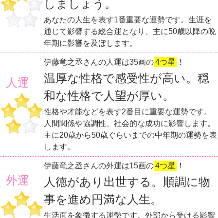
しましょう。
あなたの人生を表す1番重要な運勢です。生涯を
通じて影響する総合運となり、主に50歳以降の晩
年期に影響を及ぼします。
伊藤竜之丞さんの人運は35画の
4つ星
！
温厚な性格で感受性が高い。穏
人運
和な性格で人望が厚い。
性格や才能などを表す2番目に重要な運勢です。
人間関係や協調性、社会的な成功に影響します。
主に20歳から50歳ぐらいまでの中年期の運勢を表
します。
伊藤竜之丞さんの外運は15画の
4つ星
！
外運
人徳があり出世する。順調に物
事を進め円満な人生。
生活面を象徴する運勢です。外部から受ける影響