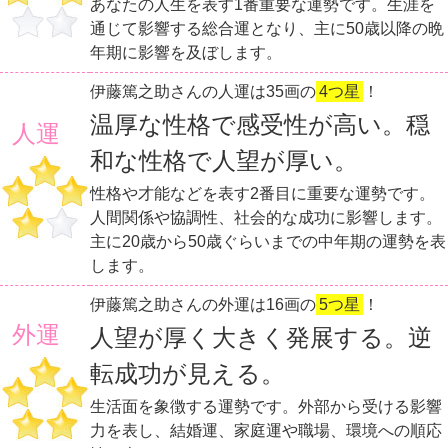
あなたの人生を表す1番重要な運勢です。生涯を
通じて影響する総合運となり、主に50歳以降の晩
年期に影響を及ぼします。
伊藤篤之助さんの人運は35画の
4つ星
！
温厚な性格で感受性が高い。穏
人運
和な性格で人望が厚い。
性格や才能などを表す2番目に重要な運勢です。
人間関係や協調性、社会的な成功に影響します。
主に20歳から50歳ぐらいまでの中年期の運勢を表
します。
伊藤篤之助さんの外運は16画の
5つ星
！
外運
人望が厚く大きく発展する。逆
転成功が見える。
生活面を象徴する運勢です。外部から受ける影響
力を表し、結婚運、家庭運や職場、環境への順応