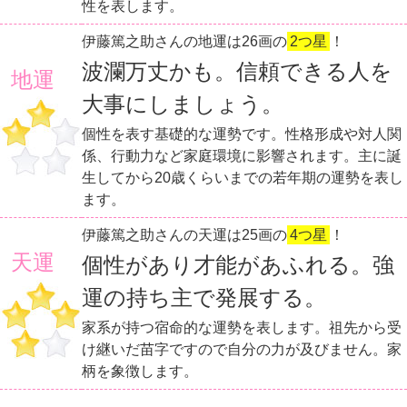
性を表します。
伊藤篤之助さんの地運は26画の
2つ星
！
波瀾万丈かも。信頼できる人を
地運
大事にしましょう。
個性を表す基礎的な運勢です。性格形成や対人関
係、行動力など家庭環境に影響されます。主に誕
生してから20歳くらいまでの若年期の運勢を表し
ます。
伊藤篤之助さんの天運は25画の
4つ星
！
天運
個性があり才能があふれる。強
運の持ち主で発展する。
家系が持つ宿命的な運勢を表します。祖先から受
け継いだ苗字ですので自分の力が及びません。家
柄を象徴します。