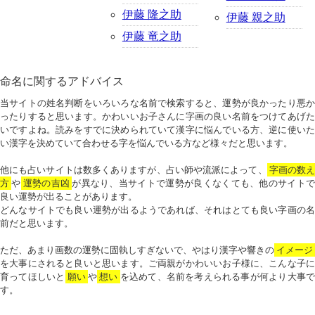
伊藤 隆之助
伊藤 親之助
伊藤 竜之助
命名に関するアドバイス
当サイトの姓名判断をいろいろな名前で検索すると、運勢が良かったり悪か
ったりすると思います。かわいいお子さんに字画の良い名前をつけてあげた
いですよね。読みをすでに決められていて漢字に悩んでいる方、逆に使いた
い漢字を決めていて合わせる字を悩んでいる方など様々だと思います。
他にも占いサイトは数多くありますが、占い師や流派によって、
字画の数
方
や
運勢の吉凶
が異なり、当サイトで運勢が良くなくても、他のサイトで
良い運勢が出ることがあります。
どんなサイトでも良い運勢が出るようであれば、それはとても良い字画の名
前だと思います。
ただ、あまり画数の運勢に固執しすぎないで、やはり漢字や響きの
イメージ
を大事にされると良いと思います。ご両親がかわいいお子様に、こんな子に
育ってほしいと
願い
や
想い
を込めて、名前を考えられる事が何より大事で
す。