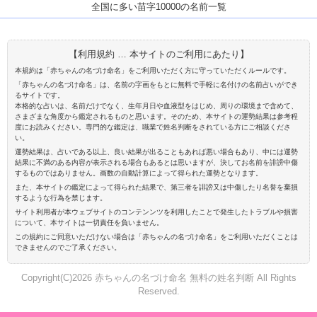
全国に多い苗字10000の名前一覧
【利用規約 … 本サイトのご利用にあたり】
本規約は「赤ちゃんの名づけ命名」をご利用いただく方に守っていただくルールです。
「赤ちゃんの名づけ命名」は、名前の字画をもとに無料で手軽に名付けの名前占いができ
るサイトです。
本格的な占いは、名前だけでなく、生年月日や血液型をはじめ、周りの環境まで含めて、
さまざまな角度から鑑定されるものと思います。そのため、本サイトの運勢結果は参考程
度にお読みください。専門的な鑑定は、職業で姓名判断をされている方にご相談くださ
い。
運勢結果は、占いである以上、良い結果が出ることもあれば悪い場合もあり、中には運勢
結果に不満のある内容が表示される場合もあるとは思いますが、決してお名前を誹謗中傷
するものではありません。画数の自動計算によって得られた運勢となります。
また、本サイトの鑑定によって得られた結果で、第三者を誹謗又は中傷したり名誉を棄損
するような行為を禁じます。
サイト利用者が本ウェブサイトのコンテンンツを利用したことで発生したトラブルや損害
について、本サイトは一切責任を負いません。
この規約にご同意いただけない場合は「赤ちゃんの名づけ命名」をご利用いただくことは
できませんのでご了承ください。
Copyright(C)2026 赤ちゃんの名づけ命名 無料の姓名判断 All Rights
Reserved.