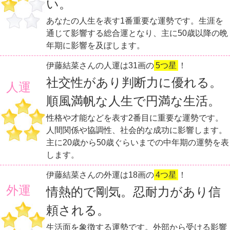
い。
あなたの人生を表す1番重要な運勢です。生涯を
通じて影響する総合運となり、主に50歳以降の晩
年期に影響を及ぼします。
伊藤結菜さんの人運は31画の
5つ星
！
社交性があり判断力に優れる。
人運
順風満帆な人生で円満な生活。
性格や才能などを表す2番目に重要な運勢です。
人間関係や協調性、社会的な成功に影響します。
主に20歳から50歳ぐらいまでの中年期の運勢を表
します。
伊藤結菜さんの外運は18画の
4つ星
！
外運
情熱的で剛気。忍耐力があり信
頼される。
生活面を象徴する運勢です。外部から受ける影響