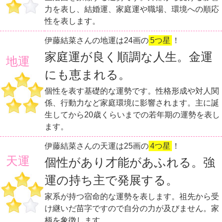
力を表し、結婚運、家庭運や職場、環境への順応
性を表します。
伊藤結菜さんの地運は24画の
5つ星
！
家庭運が良く順調な人生。金運
地運
にも恵まれる。
個性を表す基礎的な運勢です。性格形成や対人関
係、行動力など家庭環境に影響されます。主に誕
生してから20歳くらいまでの若年期の運勢を表し
ます。
伊藤結菜さんの天運は25画の
4つ星
！
天運
個性があり才能があふれる。強
運の持ち主で発展する。
家系が持つ宿命的な運勢を表します。祖先から受
け継いだ苗字ですので自分の力が及びません。家
柄を象徴します。