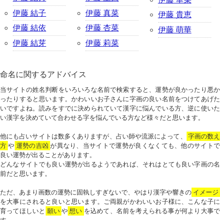
伊藤 結子
伊藤 真菜
伊藤 貴恵
伊藤 結依
伊藤 杏菜
伊藤 萌華
伊藤 結芽
伊藤 莉菜
命名に関するアドバイス
当サイトの姓名判断をいろいろな名前で検索すると、運勢が良かったり悪か
ったりすると思います。かわいいお子さんに字画の良い名前をつけてあげた
いですよね。読みをすでに決められていて漢字に悩んでいる方、逆に使いた
い漢字を決めていて合わせる字を悩んでいる方など様々だと思います。
他にも占いサイトは数多くありますが、占い師や流派によって、
字画の数
方
や
運勢の吉凶
が異なり、当サイトで運勢が良くなくても、他のサイトで
良い運勢が出ることがあります。
どんなサイトでも良い運勢が出るようであれば、それはとても良い字画の名
前だと思います。
ただ、あまり画数の運勢に固執しすぎないで、やはり漢字や響きの
イメージ
を大事にされると良いと思います。ご両親がかわいいお子様に、こんな子に
育ってほしいと
願い
や
想い
を込めて、名前を考えられる事が何より大事で