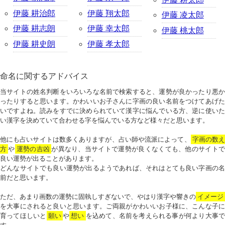
伊藤 耕治郎
伊藤 翔太郎
伊藤 凌太郎
伊藤 耕志朗
伊藤 幸太郎
伊藤 桃太郎
伊藤 耕史朗
伊藤 孝太郎
命名に関するアドバイス
当サイトの姓名判断をいろいろな名前で検索すると、運勢が良かったり悪か
ったりすると思います。かわいいお子さんに字画の良い名前をつけてあげた
いですよね。読みをすでに決められていて漢字に悩んでいる方、逆に使いた
い漢字を決めていて合わせる字を悩んでいる方など様々だと思います。
他にも占いサイトは数多くありますが、占い師や流派によって、
字画の数
方
や
運勢の吉凶
が異なり、当サイトで運勢が良くなくても、他のサイトで
良い運勢が出ることがあります。
どんなサイトでも良い運勢が出るようであれば、それはとても良い字画の名
前だと思います。
ただ、あまり画数の運勢に固執しすぎないで、やはり漢字や響きの
イメージ
を大事にされると良いと思います。ご両親がかわいいお子様に、こんな子に
育ってほしいと
願い
や
想い
を込めて、名前を考えられる事が何より大事で