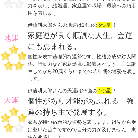
力を表し、結婚運、家庭運や職場、環境への順応
性を表します。
伊藤耕太郎さんの地運は24画の
5つ星
！
家庭運が良く順調な人生。金運
地運
にも恵まれる。
個性を表す基礎的な運勢です。性格形成や対人関
係、行動力など家庭環境に影響されます。主に誕
生してから20歳くらいまでの若年期の運勢を表し
ます。
伊藤耕太郎さんの天運は25画の
4つ星
！
天運
個性があり才能があふれる。強
運の持ち主で発展する。
家系が持つ宿命的な運勢を表します。祖先から受
け継いだ苗字ですので自分の力が及びません。家
柄を象徴します。