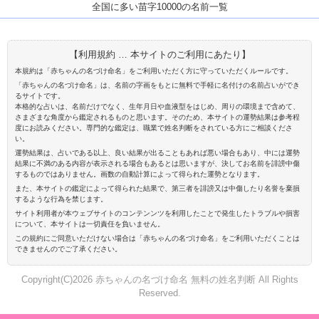
全国に多い苗字10000の名前一覧
【利用規約 … 本サイトのご利用にあたり】
本規約は「赤ちゃんの名づけ命名」をご利用いただく方に守っていただくルールです。
「赤ちゃんの名づけ命名」は、名前の字画をもとに無料で手軽に名付けの名前占いができ
るサイトです。
本格的な占いは、名前だけでなく、生年月日や血液型をはじめ、周りの環境まで含めて、
さまざまな角度から鑑定されるものと思います。そのため、本サイトの運勢結果は参考程
度にお読みください。専門的な鑑定は、職業で姓名判断をされている方にご相談くださ
い。
運勢結果は、占いである以上、良い結果が出ることもあれば悪い場合もあり、中には運勢
結果に不満のある内容が表示される場合もあるとは思いますが、決してお名前を誹謗中傷
するものではありません。画数の自動計算によって得られた運勢となります。
また、本サイトの鑑定によって得られた結果で、第三者を誹謗又は中傷したり名誉を棄損
するような行為を禁じます。
サイト利用者が本ウェブサイトのコンテンンツを利用したことで発生したトラブルや損害
について、本サイトは一切責任を負いません。
この規約にご同意いただけない場合は「赤ちゃんの名づけ命名」をご利用いただくことは
できませんのでご了承ください。
Copyright(C)2026 赤ちゃんの名づけ命名 無料の姓名判断 All Rights
Reserved.