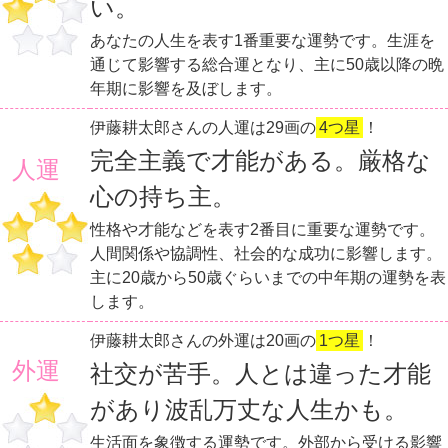
い。
あなたの人生を表す1番重要な運勢です。生涯を
通じて影響する総合運となり、主に50歳以降の晩
年期に影響を及ぼします。
伊藤耕太郎さんの人運は29画の
4つ星
！
完全主義で才能がある。厳格な
人運
心の持ち主。
性格や才能などを表す2番目に重要な運勢です。
人間関係や協調性、社会的な成功に影響します。
主に20歳から50歳ぐらいまでの中年期の運勢を表
します。
伊藤耕太郎さんの外運は20画の
1つ星
！
外運
社交が苦手。人とは違った才能
があり波乱万丈な人生かも。
生活面を象徴する運勢です。外部から受ける影響