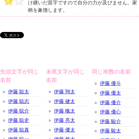
け継いだ苗字ですので自分の力が及びません。家
柄を象徴します。
先頭文字が同じ
末尾文字が同じ
同じ画数の名前
名前
名前
伊藤 優斗
伊藤 聡太
伊藤 翔太
伊藤 優太
伊藤 聡志
伊藤 健太
伊藤 優介
伊藤 聡介
伊藤 颯太
伊藤 優心
伊藤 聡史
伊藤 亮太
伊藤 駿介
伊藤 聡真
伊藤 優太
伊藤 駿太