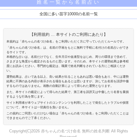
姓名一覧から名前占い
全国に多い苗字10000の名前一覧
【利用規約 … 本サイトのご利用にあたり】
本規約は「赤ちゃんの名づけ命名」をご利用いただく方に守っていただくルールです。
「赤ちゃんの名づけ命名」は、名前の字画をもとに無料で手軽に名付けの名前占いができ
るサイトです。
本格的な占いは、名前だけでなく、生年月日や血液型をはじめ、周りの環境まで含めて、
さまざまな角度から鑑定されるものと思います。そのため、本サイトの運勢結果は参考程
度にお読みください。専門的な鑑定は、職業で姓名判断をされている方にご相談くださ
い。
運勢結果は、占いである以上、良い結果が出ることもあれば悪い場合もあり、中には運勢
結果に不満のある内容が表示される場合もあるとは思いますが、決してお名前を誹謗中傷
するものではありません。画数の自動計算によって得られた運勢となります。
また、本サイトの鑑定によって得られた結果で、第三者を誹謗又は中傷したり名誉を棄損
するような行為を禁じます。
サイト利用者が本ウェブサイトのコンテンンツを利用したことで発生したトラブルや損害
について、本サイトは一切責任を負いません。
この規約にご同意いただけない場合は「赤ちゃんの名づけ命名」をご利用いただくことは
できませんのでご了承ください。
Copyright(C)2026 赤ちゃんの名づけ命名 無料の姓名判断 All Rights
Reserved.