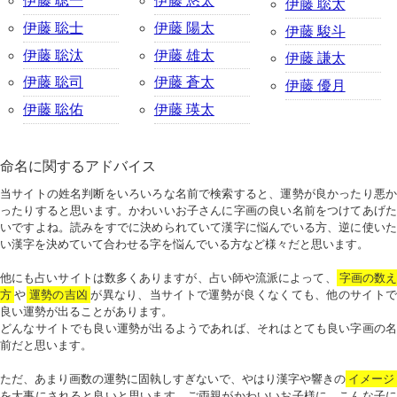
伊藤 聡一
伊藤 悠太
伊藤 聡太
伊藤 聡士
伊藤 陽太
伊藤 駿斗
伊藤 聡汰
伊藤 雄太
伊藤 謙太
伊藤 聡司
伊藤 蒼太
伊藤 優月
伊藤 聡佑
伊藤 瑛太
命名に関するアドバイス
当サイトの姓名判断をいろいろな名前で検索すると、運勢が良かったり悪か
ったりすると思います。かわいいお子さんに字画の良い名前をつけてあげた
いですよね。読みをすでに決められていて漢字に悩んでいる方、逆に使いた
い漢字を決めていて合わせる字を悩んでいる方など様々だと思います。
他にも占いサイトは数多くありますが、占い師や流派によって、
字画の数
方
や
運勢の吉凶
が異なり、当サイトで運勢が良くなくても、他のサイトで
良い運勢が出ることがあります。
どんなサイトでも良い運勢が出るようであれば、それはとても良い字画の名
前だと思います。
ただ、あまり画数の運勢に固執しすぎないで、やはり漢字や響きの
イメージ
を大事にされると良いと思います。ご両親がかわいいお子様に、こんな子に