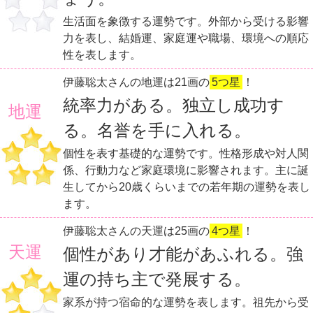
生活面を象徴する運勢です。外部から受ける影響
力を表し、結婚運、家庭運や職場、環境への順応
性を表します。
伊藤聡太さんの地運は21画の
5つ星
！
統率力がある。独立し成功す
地運
る。名誉を手に入れる。
個性を表す基礎的な運勢です。性格形成や対人関
係、行動力など家庭環境に影響されます。主に誕
生してから20歳くらいまでの若年期の運勢を表し
ます。
伊藤聡太さんの天運は25画の
4つ星
！
天運
個性があり才能があふれる。強
運の持ち主で発展する。
家系が持つ宿命的な運勢を表します。祖先から受