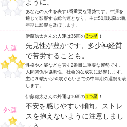
ように。
あなたの人生を表す1番重要な運勢です。生涯を
通じて影響する総合運となり、主に50歳以降の晩
年期に影響を及ぼします。
伊藤聡太さんの人運は36画の
3つ星
！
先見性が豊かです。多少神経質
人運
で苦労することも。
性格や才能などを表す2番目に重要な運勢です。
人間関係や協調性、社会的な成功に影響します。
主に20歳から50歳ぐらいまでの中年期の運勢を表
します。
伊藤聡太さんの外運は10画の
1つ星
！
不安を感じやすい傾向。ストレ
外運
スを抱えないように注意しまし
ょう。