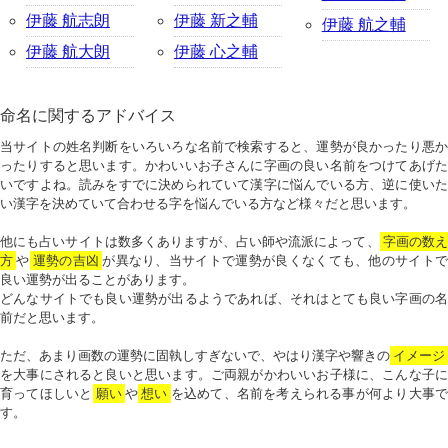
伊藤 航志朗
伊藤 新之輔
伊藤 航之輔
伊藤 航大朗
伊藤 心之輔
命名に関するアドバイス
当サイトの姓名判断をいろいろな名前で検索すると、運勢が良かったり悪か
ったりすると思います。かわいいお子さんに字画の良い名前をつけてあげた
いですよね。読みをすでに決められていて漢字に悩んでいる方、逆に使いた
い漢字を決めていて合わせる字を悩んでいる方など様々だと思います。
他にも占いサイトは数多くありますが、占い師や流派によって、
字画の数
方
や
運勢の吉凶
が異なり、当サイトで運勢が良くなくても、他のサイトで
良い運勢が出ることがあります。
どんなサイトでも良い運勢が出るようであれば、それはとても良い字画の名
前だと思います。
ただ、あまり画数の運勢に固執しすぎないで、やはり漢字や響きの
イメージ
を大事にされると良いと思います。ご両親がかわいいお子様に、こんな子に
育ってほしいと
願い
や
想い
を込めて、名前を考えられる事が何より大事で
す。