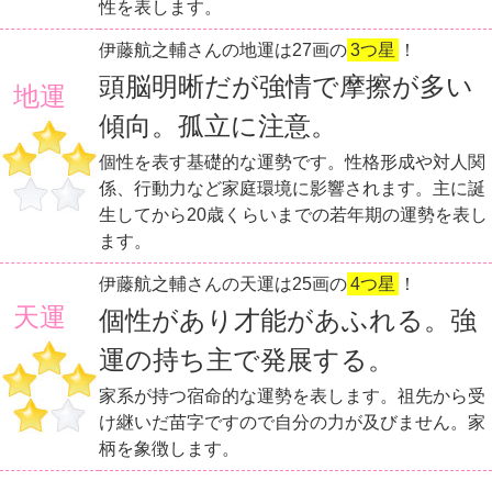
性を表します。
伊藤航之輔さんの地運は27画の
3つ星
！
頭脳明晰だが強情で摩擦が多い
地運
傾向。孤立に注意。
個性を表す基礎的な運勢です。性格形成や対人関
係、行動力など家庭環境に影響されます。主に誕
生してから20歳くらいまでの若年期の運勢を表し
ます。
伊藤航之輔さんの天運は25画の
4つ星
！
天運
個性があり才能があふれる。強
運の持ち主で発展する。
家系が持つ宿命的な運勢を表します。祖先から受
け継いだ苗字ですので自分の力が及びません。家
柄を象徴します。