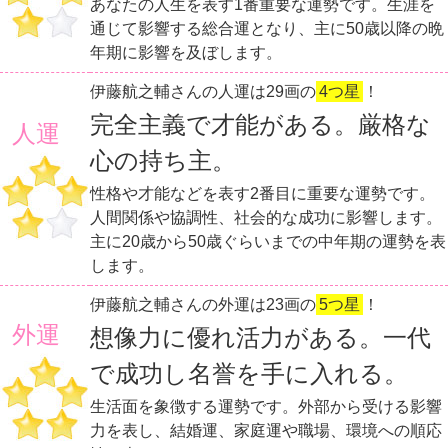
あなたの人生を表す1番重要な運勢です。生涯を
通じて影響する総合運となり、主に50歳以降の晩
年期に影響を及ぼします。
伊藤航之輔さんの人運は29画の
4つ星
！
完全主義で才能がある。厳格な
人運
心の持ち主。
性格や才能などを表す2番目に重要な運勢です。
人間関係や協調性、社会的な成功に影響します。
主に20歳から50歳ぐらいまでの中年期の運勢を表
します。
伊藤航之輔さんの外運は23画の
5つ星
！
外運
想像力に優れ活力がある。一代
で成功し名誉を手に入れる。
生活面を象徴する運勢です。外部から受ける影響
力を表し、結婚運、家庭運や職場、環境への順応