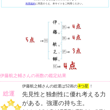
利用規約
に同意のうえ、本サイトをご利用ください。
伊藤航之輔さんの画数の鑑定結果
伊藤航之輔さんの総運は52画の
4つ星
！
総運
先見性と独創性に優れ考える力
がある。強運の持ち主。