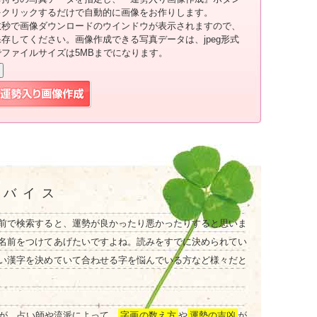
をクリックするだけで自動的に画像をお作りします。
数秒で画像ダウンロードのウインドウが表示されますので、
保存してください。画像作成できる写真データは、jpeg形式
でファイルサイズは5MBまでになります。
ドバイス
前で検索すると、運勢が良かったり悪かったりすると思いま
名前をつけてあげたいですよね。読みをすでに決められてい
い漢字を決めていて合わせる字を悩んでいる方など様々だと
が、占い師や流派によって、
字画の数え方
や
運勢の吉凶
が