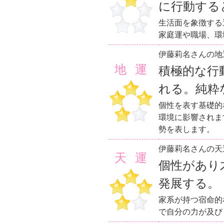
に行動する
生活面を象徴する
家庭運や職場、環
伊藤莉名さんの地
地運
積極的な行
れる。純粋
個性を表す基礎的
環境に影響されま
勢を表します。
伊藤莉名さんの天
天運
個性があり
発展する。
家系が持つ宿命的
で自分の力が及び