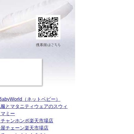
tBabyWorld（ネットベビー）
乳服とマタニティウェアのスウィ
トマミー
カチャンホンポ楽天市場店
松屋チェーン楽天市場店