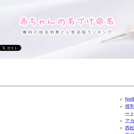
Ne
授
ー
ア
西