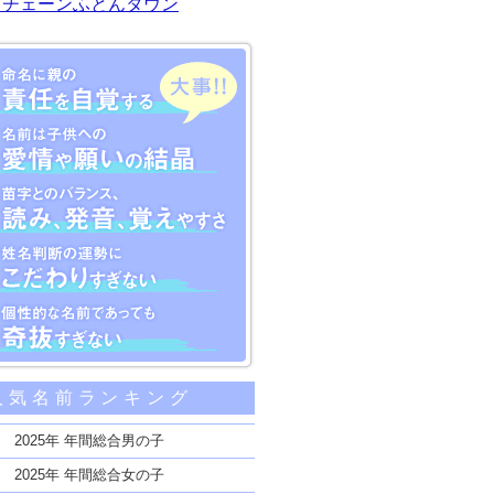
川チェーンふとんタウン
大事な5つのポイント
人気名前ランキング
親の責任を自覚する
子供への愛情や願いの結晶
2025年 年間総合男の子
のバランス、読み、発音、覚えやすさ
2025年 年間総合女の子
断の運勢にこだわりすぎない