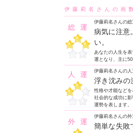
伊藤莉名さんの画
伊藤莉名さんの総
総運
病気に注意
い。
あなたの人生を表
運となり、主に5
伊藤莉名さんの人
人運
浮き沈みの
性格や才能などを
社会的な成功に影
運勢を表します。
伊藤莉名さんの外
外運
簡単な失敗