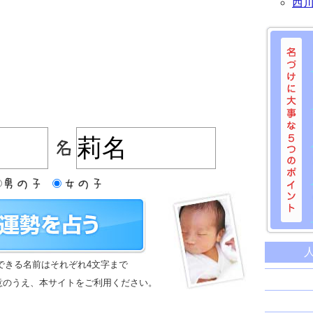
西
名づけに
命名に
できる名前はそれぞれ4文字まで
名前は
意のうえ、本サイトをご利用ください。
苗字と
姓名判