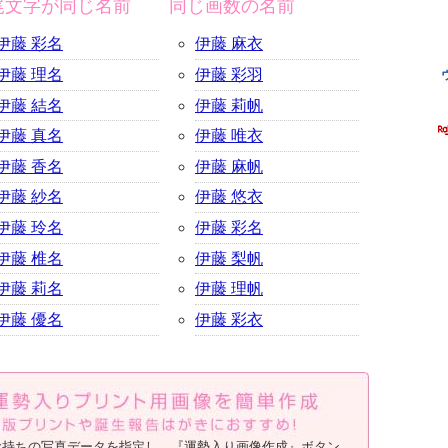
尾文字が同じ名前
同じ画数の名前
伊藤 彩名
伊藤 麻衣
伊藤 理名
伊藤 彩羽
伊藤 結名
伊藤 莉帆
伊藤 真名
伊藤 唯衣
伊藤 香名
伊藤 麻帆
伊藤 紗名
伊藤 悠衣
伊藤 玲名
伊藤 彩名
伊藤 椎名
伊藤 梨帆
伊藤 莉名
伊藤 理帆
伊藤 優名
伊藤 彩衣
お持ちの写真データを指定し、『運勢入り画像作成』ボタン