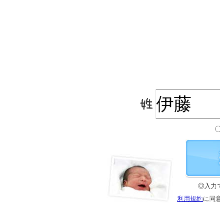
◎入力
利用規約
に同