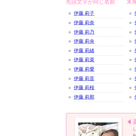
先頭文字が同じ名前
末
伊藤 莉子
伊藤 莉奈
伊藤 莉乃
伊藤 莉央
伊藤 莉緒
伊藤 莉菜
伊藤 莉愛
伊藤 莉音
伊藤 莉桜
伊藤 莉那