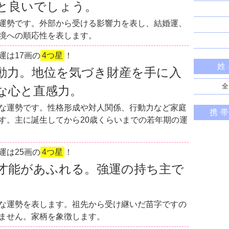
と良いでしょう。
運勢です。外部から受ける影響力を表し、結婚運、
境への順応性を表します。
運は17画の
4つ星
！
姓
動力。地位を気づき財産を手に入
全
な心と直感力。
な運勢です。性格形成や対人関係、行動力など家庭
携
す。主に誕生してから20歳くらいまでの若年期の運
運は25画の
4つ星
！
才能があふれる。強運の持ち主で
な運勢を表します。祖先から受け継いだ苗字ですの
ません。家柄を象徴します。