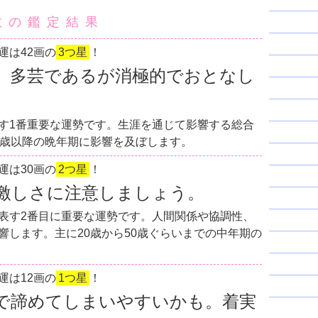
数の鑑定結果
運は42画の
3つ星
！
。多芸であるが消極的でおとなし
す1番重要な運勢です。生涯を通じて影響する総合
0歳以降の晩年期に影響を及ぼします。
運は30画の
2つ星
！
激しさに注意しましょう。
表す2番目に重要な運勢です。人間関係や協調性、
響します。主に20歳から50歳ぐらいまでの中年期の
運は12画の
1つ星
！
で諦めてしまいやすいかも。着実