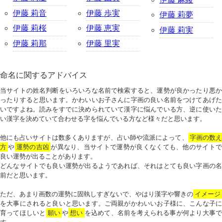
伊藤 莉音
伊藤 歩実
伊藤 莉夢
伊藤 莉桜
伊藤 恵実
伊藤 莉実
伊藤 莉那
伊藤 里実
命名に関するアドバイス
当サイトの姓名判断をいろいろな名前で検索すると、運勢が良かったり悪か
ったりすると思います。かわいいお子さんに字画の良い名前をつけてあげた
いですよね。読みをすでに決められていて漢字に悩んでいる方、逆に使いた
い漢字を決めていて合わせる字を悩んでいる方など様々だと思います。
他にも占いサイトは数多くありますが、占い師や流派によって、
字画の数
方
や
運勢の吉凶
が異なり、当サイトで運勢が良くなくても、他のサイトで
良い運勢が出ることがあります。
どんなサイトでも良い運勢が出るようであれば、それはとても良い字画の名
前だと思います。
ただ、あまり画数の運勢に固執しすぎないで、やはり漢字や響きの
イメージ
を大事にされると良いと思います。ご両親がかわいいお子様に、こんな子に
育ってほしいと
願い
や
想い
を込めて、名前を考えられる事が何より大事で