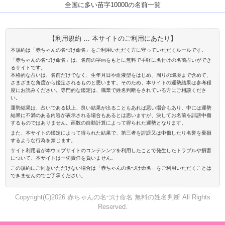
全国に多い苗字10000の名前一覧
【利用規約 … 本サイトのご利用にあたり】
本規約は「赤ちゃんの名づけ命名」をご利用いただく方に守っていただくルールです。
「赤ちゃんの名づけ命名」は、名前の字画をもとに無料で手軽に名付けの名前占いができ
るサイトです。
本格的な占いは、名前だけでなく、生年月日や血液型をはじめ、周りの環境まで含めて、
さまざまな角度から鑑定されるものと思います。そのため、本サイトの運勢結果は参考程
度にお読みください。専門的な鑑定は、職業で姓名判断をされている方にご相談くださ
い。
運勢結果は、占いである以上、良い結果が出ることもあれば悪い場合もあり、中には運勢
結果に不満のある内容が表示される場合もあるとは思いますが、決してお名前を誹謗中傷
するものではありません。画数の自動計算によって得られた運勢となります。
また、本サイトの鑑定によって得られた結果で、第三者を誹謗又は中傷したり名誉を棄損
するような行為を禁じます。
サイト利用者が本ウェブサイトのコンテンンツを利用したことで発生したトラブルや損害
について、本サイトは一切責任を負いません。
この規約にご同意いただけない場合は「赤ちゃんの名づけ命名」をご利用いただくことは
できませんのでご了承ください。
Copyright(C)2026 赤ちゃんの名づけ命名 無料の姓名判断 All Rights
Reserved.