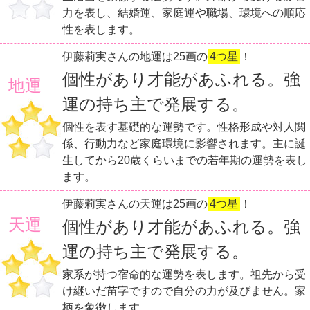
力を表し、結婚運、家庭運や職場、環境への順応
性を表します。
伊藤莉実さんの地運は25画の
4つ星
！
個性があり才能があふれる。強
地運
運の持ち主で発展する。
個性を表す基礎的な運勢です。性格形成や対人関
係、行動力など家庭環境に影響されます。主に誕
生してから20歳くらいまでの若年期の運勢を表し
ます。
伊藤莉実さんの天運は25画の
4つ星
！
天運
個性があり才能があふれる。強
運の持ち主で発展する。
家系が持つ宿命的な運勢を表します。祖先から受
け継いだ苗字ですので自分の力が及びません。家
柄を象徴します。