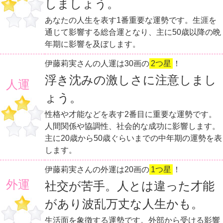
しましょう。
あなたの人生を表す1番重要な運勢です。生涯を
通じて影響する総合運となり、主に50歳以降の晩
年期に影響を及ぼします。
伊藤莉実さんの人運は30画の
2つ星
！
浮き沈みの激しさに注意しまし
人運
ょう。
性格や才能などを表す2番目に重要な運勢です。
人間関係や協調性、社会的な成功に影響します。
主に20歳から50歳ぐらいまでの中年期の運勢を表
します。
伊藤莉実さんの外運は20画の
1つ星
！
外運
社交が苦手。人とは違った才能
があり波乱万丈な人生かも。
生活面を象徴する運勢です。外部から受ける影響