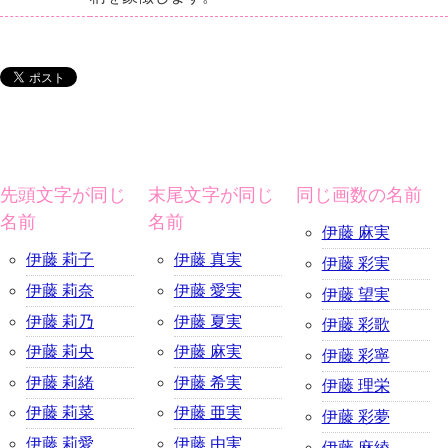
先頭文字が同じ
末尾文字が同じ
同じ画数の名前
名前
名前
伊藤 麻実
伊藤 莉子
伊藤 真実
伊藤 彩実
伊藤 莉奈
伊藤 愛実
伊藤 望実
伊藤 莉乃
伊藤 夏実
伊藤 彩歌
伊藤 莉央
伊藤 麻実
伊藤 彩寧
伊藤 莉緒
伊藤 希実
伊藤 理栄
伊藤 莉菜
伊藤 亜実
伊藤 彩夢
伊藤 莉愛
伊藤 由実
伊藤 麻綾