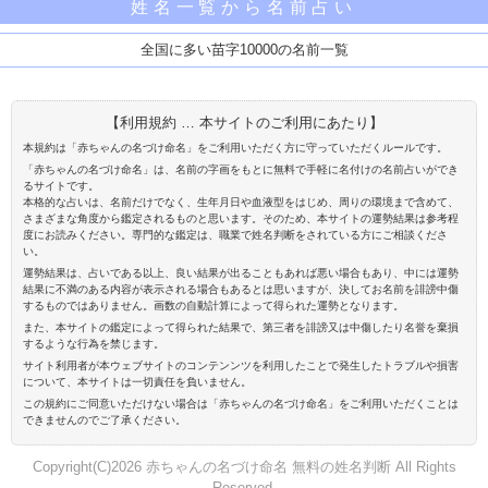
姓名一覧から名前占い
全国に多い苗字10000の名前一覧
【利用規約 … 本サイトのご利用にあたり】
本規約は「赤ちゃんの名づけ命名」をご利用いただく方に守っていただくルールです。
「赤ちゃんの名づけ命名」は、名前の字画をもとに無料で手軽に名付けの名前占いができ
るサイトです。
本格的な占いは、名前だけでなく、生年月日や血液型をはじめ、周りの環境まで含めて、
さまざまな角度から鑑定されるものと思います。そのため、本サイトの運勢結果は参考程
度にお読みください。専門的な鑑定は、職業で姓名判断をされている方にご相談くださ
い。
運勢結果は、占いである以上、良い結果が出ることもあれば悪い場合もあり、中には運勢
結果に不満のある内容が表示される場合もあるとは思いますが、決してお名前を誹謗中傷
するものではありません。画数の自動計算によって得られた運勢となります。
また、本サイトの鑑定によって得られた結果で、第三者を誹謗又は中傷したり名誉を棄損
するような行為を禁じます。
サイト利用者が本ウェブサイトのコンテンンツを利用したことで発生したトラブルや損害
について、本サイトは一切責任を負いません。
この規約にご同意いただけない場合は「赤ちゃんの名づけ命名」をご利用いただくことは
できませんのでご了承ください。
Copyright(C)2026 赤ちゃんの名づけ命名 無料の姓名判断 All Rights
Reserved.