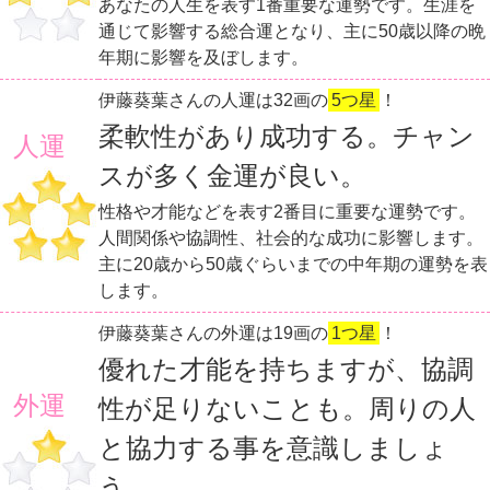
あなたの人生を表す1番重要な運勢です。生涯を
通じて影響する総合運となり、主に50歳以降の晩
年期に影響を及ぼします。
伊藤葵葉さんの人運は32画の
5つ星
！
柔軟性があり成功する。チャン
人運
スが多く金運が良い。
性格や才能などを表す2番目に重要な運勢です。
人間関係や協調性、社会的な成功に影響します。
主に20歳から50歳ぐらいまでの中年期の運勢を表
します。
伊藤葵葉さんの外運は19画の
1つ星
！
優れた才能を持ちますが、協調
外運
性が足りないことも。周りの人
と協力する事を意識しましょ
う。