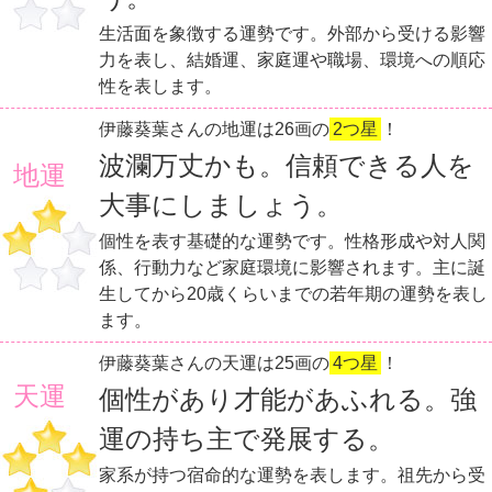
生活面を象徴する運勢です。外部から受ける影響
力を表し、結婚運、家庭運や職場、環境への順応
性を表します。
伊藤葵葉さんの地運は26画の
2つ星
！
波瀾万丈かも。信頼できる人を
地運
大事にしましょう。
個性を表す基礎的な運勢です。性格形成や対人関
係、行動力など家庭環境に影響されます。主に誕
生してから20歳くらいまでの若年期の運勢を表し
ます。
伊藤葵葉さんの天運は25画の
4つ星
！
天運
個性があり才能があふれる。強
運の持ち主で発展する。
家系が持つ宿命的な運勢を表します。祖先から受