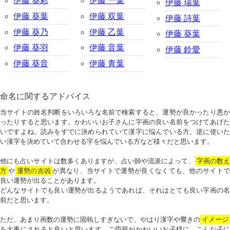
伊藤 葵彩
伊藤 一葉
伊藤 瑞葉
伊藤 葵葉
伊藤 双葉
伊藤 詩葉
伊藤 葵乃
伊藤 乙葉
伊藤 葵葉
伊藤 葵羽
伊藤 音葉
伊藤 鈴愛
伊藤 葵音
伊藤 青葉
命名に関するアドバイス
当サイトの姓名判断をいろいろな名前で検索すると、運勢が良かったり悪か
ったりすると思います。かわいいお子さんに字画の良い名前をつけてあげた
いですよね。読みをすでに決められていて漢字に悩んでいる方、逆に使いた
い漢字を決めていて合わせる字を悩んでいる方など様々だと思います。
他にも占いサイトは数多くありますが、占い師や流派によって、
字画の数
方
や
運勢の吉凶
が異なり、当サイトで運勢が良くなくても、他のサイトで
良い運勢が出ることがあります。
どんなサイトでも良い運勢が出るようであれば、それはとても良い字画の名
前だと思います。
ただ、あまり画数の運勢に固執しすぎないで、やはり漢字や響きの
イメージ
を大事にされると良いと思います。ご両親がかわいいお子様に、こんな子に