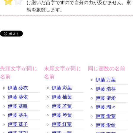
け継いだ苗字ですので自分の力が及びません。家
柄を象徴します。
先頭文字が同じ
末尾文字が同じ
同じ画数の名前
名前
名前
伊藤 万葉
伊藤 葵衣
伊藤 彩葉
伊藤 瑞葵
伊藤 葵依
伊藤 柚葉
伊藤 聖愛
伊藤 葵唯
伊藤 若葉
伊藤 瑚々
伊藤 葵生
伊藤 琴葉
伊藤 愛葉
伊藤 葵子
伊藤 紅葉
伊藤 愛鈴